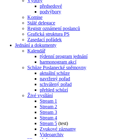
Výbory
předsedové
podvýbory
Komise
Stálé delegace
Registr oznámení poslanců
Grafická struktura PS
Zasedací pořádek
Jednání a dokumenty
Kalendář
týdenní program jednání
harmonogram akcí
Schůze Poslanecké sněmovny
aktuální schůze
navržený pořad
schválený pořad
přehled schůzí
Živé vysílání
Stream 1
Stream 2
Stream 3
Stream 4
Stream 5
(test)
Zvukové záznamy
Videoarchiv