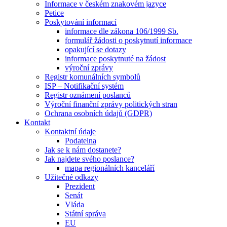
Informace v českém znakovém jazyce
Petice
Poskytování informací
informace dle zákona 106/1999 Sb.
formulář žádosti o poskytnutí informace
opakující se dotazy
informace poskytnuté na žádost
výroční zprávy
Registr komunálních symbolů
ISP – Notifikační systém
Registr oznámení poslanců
Výroční finanční zprávy politických stran
Ochrana osobních údajů (GDPR)
Kontakt
Kontaktní údaje
Podatelna
Jak se k nám dostanete?
Jak najdete svého poslance?
mapa regionálních kanceláří
Užitečné odkazy
Prezident
Senát
Vláda
Státní správa
EU