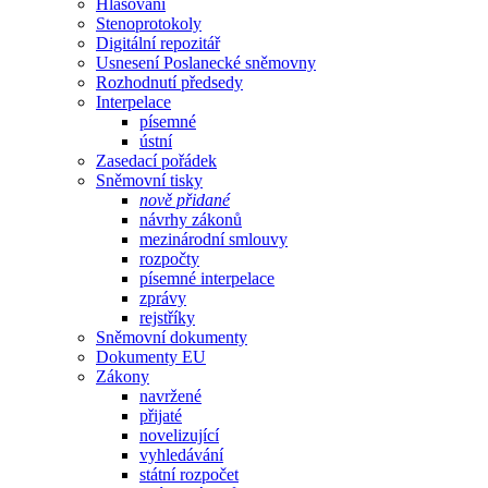
Hlasování
Stenoprotokoly
Digitální repozitář
Usnesení Poslanecké sněmovny
Rozhodnutí předsedy
Interpelace
písemné
ústní
Zasedací pořádek
Sněmovní tisky
nově přidané
návrhy zákonů
mezinárodní smlouvy
rozpočty
písemné interpelace
zprávy
rejstříky
Sněmovní dokumenty
Dokumenty EU
Zákony
navržené
přijaté
novelizující
vyhledávání
státní rozpočet