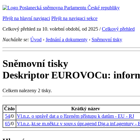
Přejít na hlavní navigaci
Přejít na navigaci sekce
Celkový přehled za 10. volební období, od 2025 /
Celkový přehled
Nacházíte se:
Úvod
›
Jednání a dokumenty
›
Sněmovní tisky
Sněmovní tisky
Deskriptor EUROVOCu: informa
Celkem nalezeny 2 tisky.
Číslo
Krátký název
54
/0
Vl.n.z. o správě dat a o řízeném přístupu k datům - EU - RJ
65
/0
Vl.n.z.,kt.se m.někt.z v souv.s úpr.agend Dig.a inf.agentury -