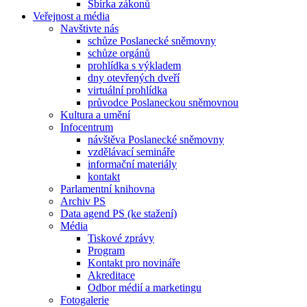
Sbírka zákonů
Veřejnost a média
Navštivte nás
schůze Poslanecké sněmovny
schůze orgánů
prohlídka s výkladem
dny otevřených dveří
virtuální prohlídka
průvodce Poslaneckou sněmovnou
Kultura a umění
Infocentrum
návštěva Poslanecké sněmovny
vzdělávací semináře
informační materiály
kontakt
Parlamentní knihovna
Archiv PS
Data agend PS (ke stažení)
Média
Tiskové zprávy
Program
Kontakt pro novináře
Akreditace
Odbor médií a marketingu
Fotogalerie