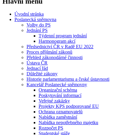
Hlavní menu
Úvodní stránka
Poslanecká sněmovna
Volby do PS
Jednání PS
Týdenní program jednání
Harmonogram akcí
Předsednictví ČR v Radě EU 2022
Proces příjímání zákonů
Přehled zákonodárné činnosti
Ústava ČR
Jednací řád
Důležité zákony
Historie parlamentarismu a české ústavnosti
Kancelář Poslanecké sněmovny
Organizační schéma
Poskytování informací
Veřejné zakázky
Projekty KPS podporované EU
Ochrana oznamovatelů
Nabídka zaměstnání
Nabídka nepotřebného majetku
Rozpočet PS
Studentské stáže