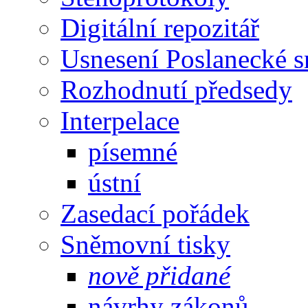
Digitální repozitář
Usnesení Poslanecké 
Rozhodnutí předsedy
Interpelace
písemné
ústní
Zasedací pořádek
Sněmovní tisky
nově přidané
návrhy zákonů