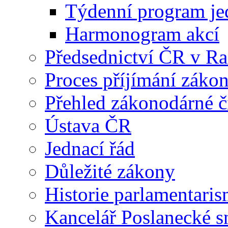
Týdenní program je
Harmonogram akcí
Předsednictví ČR v R
Proces příjímání záko
Přehled zákonodárné č
Ústava ČR
Jednací řád
Důležité zákony
Historie parlamentaris
Kancelář Poslanecké 