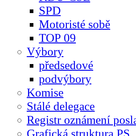
SPD
Motoristé sobě
TOP 09
Výbory
předsedové
podvýbory
Komise
Stálé delegace
Registr oznámení posl
Grafická struktura PS