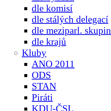
dle komisí
dle stálých delegací
dle meziparl. skupin
dle krajů
Kluby
ANO 2011
ODS
STAN
Piráti
KDU-ČSL