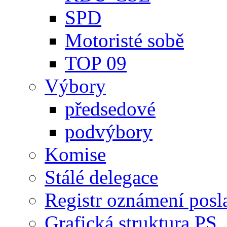
SPD
Motoristé sobě
TOP 09
Výbory
předsedové
podvýbory
Komise
Stálé delegace
Registr oznámení posl
Grafická struktura PS