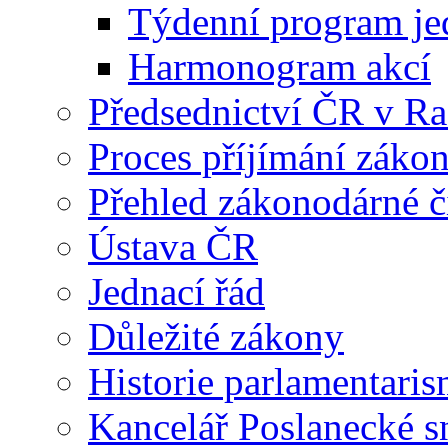
Týdenní program je
Harmonogram akcí
Předsednictví ČR v R
Proces příjímání záko
Přehled zákonodárné č
Ústava ČR
Jednací řád
Důležité zákony
Historie parlamentaris
Kancelář Poslanecké 