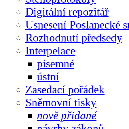
Digitální repozitář
Usnesení Poslanecké 
Rozhodnutí předsedy
Interpelace
písemné
ústní
Zasedací pořádek
Sněmovní tisky
nově přidané
návrhy zákonů