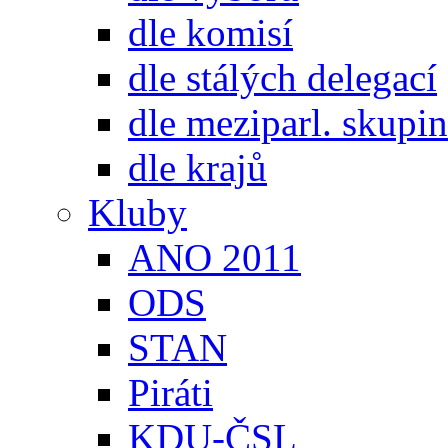
dle komisí
dle stálých delegací
dle meziparl. skupin
dle krajů
Kluby
ANO 2011
ODS
STAN
Piráti
KDU-ČSL