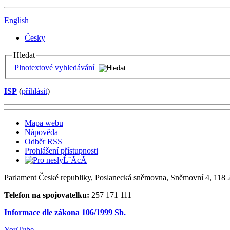
English
Česky
Hledat
Plnotextové vyhledávání
ISP
(
příhlásit
)
Mapa webu
Nápověda
Odběr RSS
Prohlášení přístupnosti
Parlament České republiky, Poslanecká sněmovna, Sněmovní 4, 118 2
Telefon na spojovatelku:
257 171 111
Informace dle zákona 106/1999 Sb.
YouTube