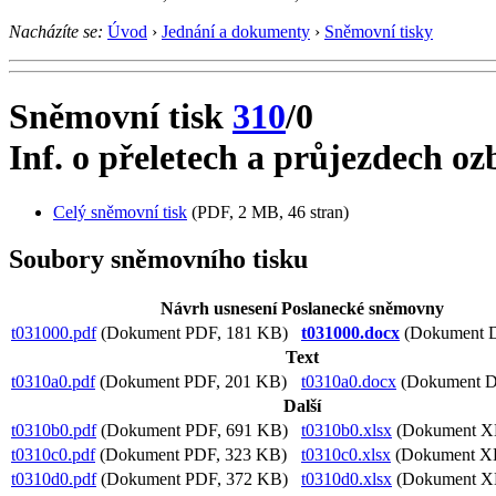
Nacházíte se:
Úvod
›
Jednání a dokumenty
›
Sněmovní tisky
Sněmovní tisk
310
/0
Inf. o přeletech a průjezdech ozbr
Celý sněmovní tisk
(PDF, 2 MB, 46 stran)
Soubory sněmovního tisku
Návrh usnesení Poslanecké sněmovny
t031000.pdf
(Dokument PDF, 181 KB)
t031000.docx
(Dokument 
Text
t0310a0.pdf
(Dokument PDF, 201 KB)
t0310a0.docx
(Dokument 
Další
t0310b0.pdf
(Dokument PDF, 691 KB)
t0310b0.xlsx
(Dokument X
t0310c0.pdf
(Dokument PDF, 323 KB)
t0310c0.xlsx
(Dokument X
t0310d0.pdf
(Dokument PDF, 372 KB)
t0310d0.xlsx
(Dokument X