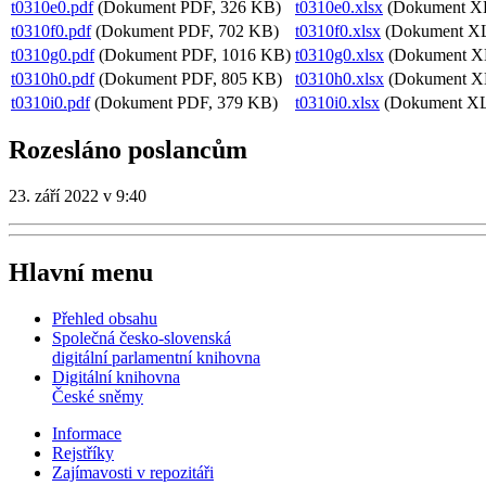
t0310e0.pdf
(Dokument PDF, 326 KB)
t0310e0.xlsx
(Dokument X
t0310f0.pdf
(Dokument PDF, 702 KB)
t0310f0.xlsx
(Dokument X
t0310g0.pdf
(Dokument PDF, 1016 KB)
t0310g0.xlsx
(Dokument X
t0310h0.pdf
(Dokument PDF, 805 KB)
t0310h0.xlsx
(Dokument X
t0310i0.pdf
(Dokument PDF, 379 KB)
t0310i0.xlsx
(Dokument XL
Rozesláno poslancům
23. září 2022 v 9:40
Hlavní menu
Přehled obsahu
Společná česko-slovenská
digitální parlamentní knihovna
Digitální knihovna
České sněmy
Informace
Rejstříky
Zajímavosti v repozitáři