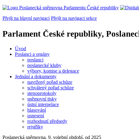
Přejít na hlavní navigaci
Přejít na navigaci sekce
Parlament České republiky, Poslane
Úvod
Poslanci a orgány
poslanci
poslanecké kluby
výbory, komise a delegace
Jednání a dokumenty
navržený pořad schůze
schválený pořad schůze
stenoprotokoly
sněmovní tisky
ústní interpelace
hlasování
usnesení
rozhodnutí předsedy
rejstříky
Poslanecká sněmovna, 9. volební období, od 2025