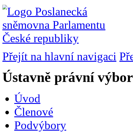
Přejít na hlavní navigaci
Př
Ústavně právní výbor
Úvod
Členové
Podvýbory