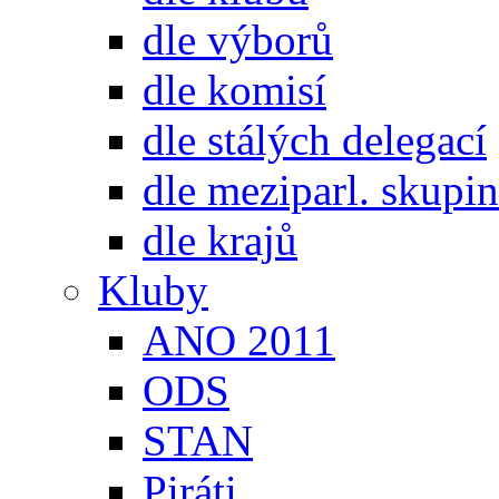
dle výborů
dle komisí
dle stálých delegací
dle meziparl. skupin
dle krajů
Kluby
ANO 2011
ODS
STAN
Piráti