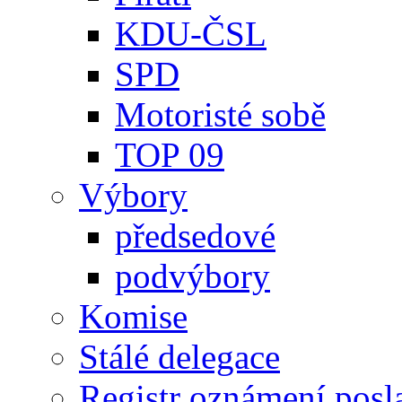
KDU-ČSL
SPD
Motoristé sobě
TOP 09
Výbory
předsedové
podvýbory
Komise
Stálé delegace
Registr oznámení posl