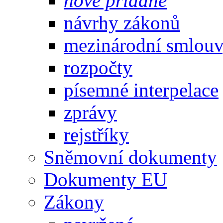
nově přidané
návrhy zákonů
mezinárodní smlou
rozpočty
písemné interpelace
zprávy
rejstříky
Sněmovní dokumenty
Dokumenty EU
Zákony