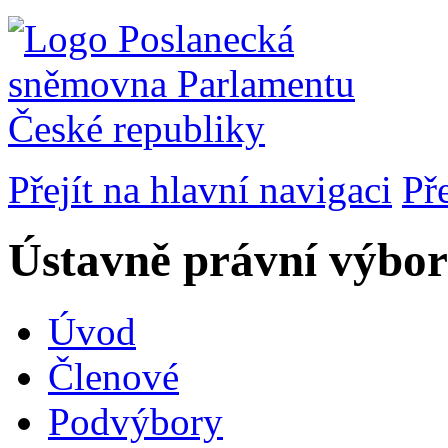
Přejít na hlavní navigaci
Př
Ústavně právní výbor
Úvod
Členové
Podvýbory