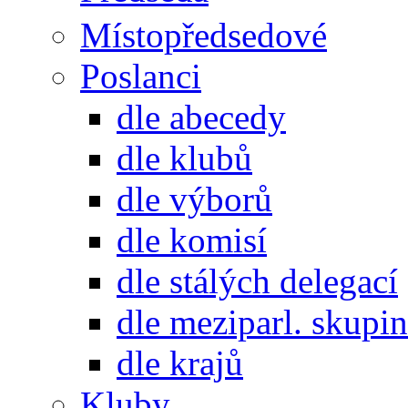
Místopředsedové
Poslanci
dle abecedy
dle klubů
dle výborů
dle komisí
dle stálých delegací
dle meziparl. skupin
dle krajů
Kluby