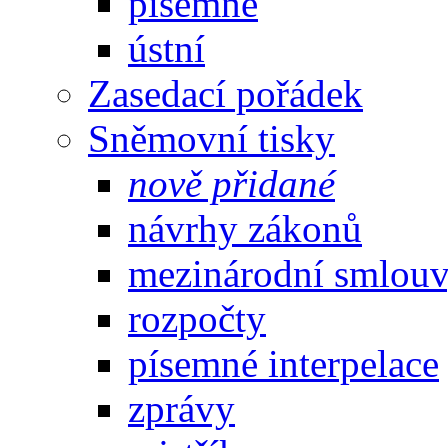
písemné
ústní
Zasedací pořádek
Sněmovní tisky
nově přidané
návrhy zákonů
mezinárodní smlou
rozpočty
písemné interpelace
zprávy