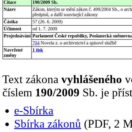
Citace
190/2009 Sb.
Název
Zákon, kterým se mění zákon č. 499/2004 Sb., o arch
předpisů, a další související zákony
Částka
57 (26. 6. 2009)
Účinnost
od 1. 7. 2009
Projednávání
Parlament České republiky, Poslanecká sněmovna,
704
Novela z. o archivnictví a spisové službě
Navržené
1 tisk
změny
Text zákona
vyhlášeného
ve
číslem
190/2009
Sb. je přís
e-Sbírka
Sbírka zákonů
(PDF, 2 