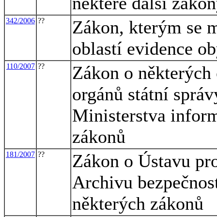
některé další záko
342/2006
??
Zákon, kterým se m
oblastí evidence ob
110/2007
??
Zákon o některých 
orgánů státní správ
Ministerstva infor
zákonů
181/2007
??
Zákon o Ústavu pro
Archivu bezpečnost
některých zákonů