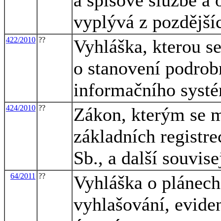
vyplývá z pozdějš
422/2010
??
Vyhláška, kterou s
o stanovení podrob
informačního syst
424/2010
??
Zákon, kterým se m
základních registre
Sb., a další souvis
64/2011
??
Vyhláška o plánech
vyhlašování, evide