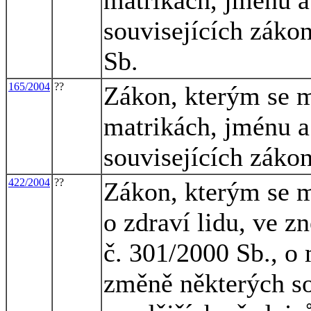
souvisejících záko
Sb.
165/2004
??
Zákon, kterým se m
matrikách, jménu a
souvisejících zákon
422/2004
??
Zákon, kterým se m
o zdraví lidu, ve z
č. 301/2000 Sb., o 
změně některých so