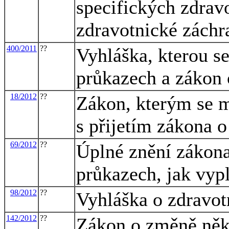
specifických zdrav
zdravotnické záchr
400/2011
??
Vyhláška, kterou s
průkazech a zákon 
18/2012
??
Zákon, kterým se m
s přijetím zákona 
69/2012
??
Úplné znění zákona
průkazech, jak vyp
98/2012
??
Vyhláška o zdravo
142/2012
??
Zákon o změně někt