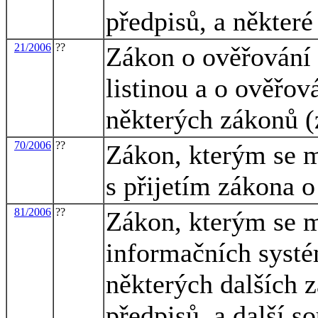
předpisů, a některé
21/2006
??
Zákon o ověřování 
listinou a o ověřov
některých zákonů (
70/2006
??
Zákon, kterým se m
s přijetím zákona 
81/2006
??
Zákon, kterým se m
informačních systé
některých dalších 
předpisů, a další s