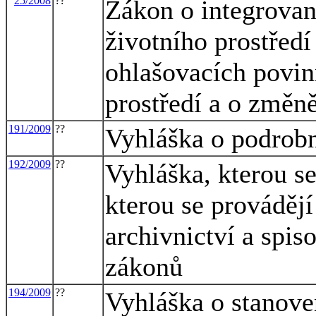
25/2008
??
Zákon o integrovan
životního prostřed
ohlašovacích povinn
prostředí a o změn
191/2009
??
Vyhláška o podrobn
192/2009
??
Vyhláška, kterou s
kterou se prováděj
archivnictví a spis
zákonů
194/2009
??
Vyhláška o stanove