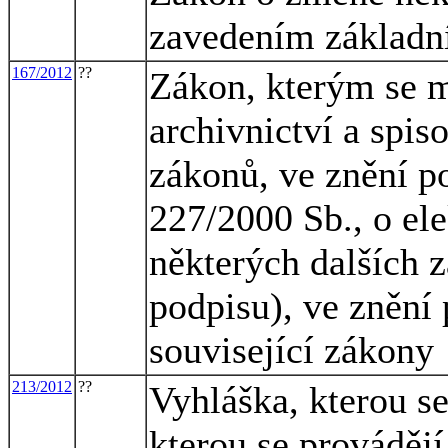
zavedením základní
167/2012
??
Zákon, kterým se m
archivnictví a spis
zákonů, ve znění po
227/2000 Sb., o el
některých dalších 
podpisu), ve znění 
související zákony
213/2012
??
Vyhláška, kterou s
kterou se prováděj