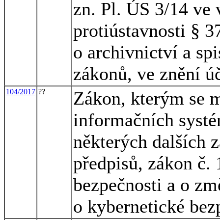
zn. Pl. ÚS 3/14 ve 
protiústavnosti § 3
o archivnictví a sp
zákonů, ve znění ú
104/2017
??
Zákon, kterým se m
informačních systé
některých dalších 
předpisů, zákon č.
bezpečnosti a o zm
o kybernetické bezp