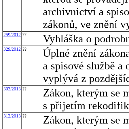
archivnictví a spis
zákonů, ve znění v
259/2012
??
Vyhláška o podrobn
329/2012
??
Úplné znění zákona
a spisové službě a
vyplývá z pozdějš
303/2013
??
Zákon, kterým se m
s přijetím rekodif
312/2013
??
Zákon, kterým se m