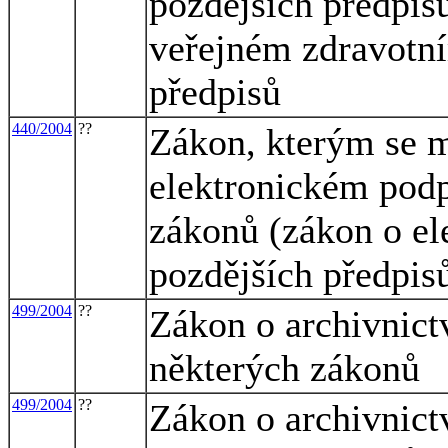
pozdějších předpisů
veřejném zdravotní
předpisů
440/2004
??
Zákon, kterým se m
elektronickém podp
zákonů (zákon o el
pozdějších předpis
499/2004
??
Zákon o archivnict
některých zákonů
499/2004
??
Zákon o archivnict