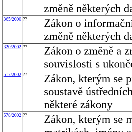
změně některých d
365/2000
??
Zákon o informační
změně některých d
320/2002
??
Zákon o změně a zr
souvislosti s ukon
517/2002
??
Zákon, kterým se p
soustavě ústředních
některé zákony
578/2002
??
Zákon, kterým se m
matrikách, jménu a