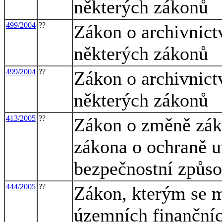
některých zákonů
499/2004
??
Zákon o archivnict
některých zákonů
499/2004
??
Zákon o archivnict
některých zákonů
413/2005
??
Zákon o změně záko
zákona o ochraně u
bezpečnostní způso
444/2005
??
Zákon, kterým se m
územních finančníc