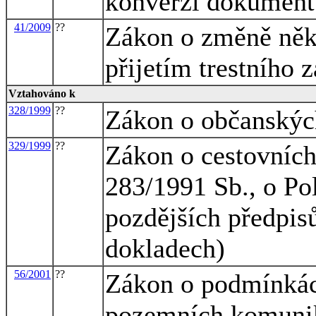
konverzi dokument
41/2009
??
Zákon o změně někt
přijetím trestního 
Vztahováno k
328/1999
??
Zákon o občanskýc
329/1999
??
Zákon o cestovních
283/1991 Sb., o Pol
pozdějších předpis
dokladech)
56/2001
??
Zákon o podmínkác
pozemních komunik