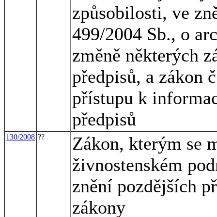
způsobilosti, ve zn
499/2004 Sb., o arc
změně některých zá
předpisů, a zákon 
přístupu k informa
předpisů
130/2008
??
Zákon, kterým se m
živnostenském podn
znění pozdějších př
zákony