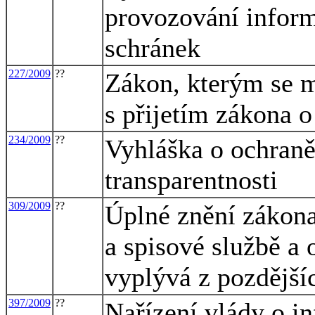
provozování infor
schránek
227/2009
??
Zákon, kterým se m
s přijetím zákona o
234/2009
??
Vyhláška o ochraně 
transparentnosti
309/2009
??
Úplné znění zákona
a spisové službě a
vyplývá z pozdějš
397/2009
??
Nařízení vlády o 