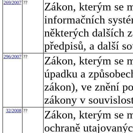
269/2007
??
Zákon, kterým se m
informačních systé
některých dalších 
předpisů, a další s
296/2007
??
Zákon, kterým se m
úpadku a způsobech
zákon), ve znění po
zákony v souvislost
32/2008
??
Zákon, kterým se m
ochraně utajovanýc