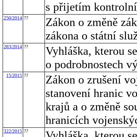
s přijetím kontroln
250/2014
??
Zákon o změně záko
zákona o státní slu
283/2014
??
Vyhláška, kterou s
o podrobnostech vý
15/2015
??
Zákon o zrušení vo
stanovení hranic v
krajů a o změně so
hranicích vojenský
322/2015
??
Vyhláška, kterou s