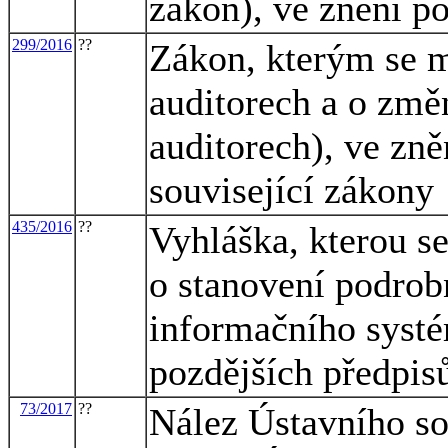
zákon), ve znění p
299/2016
??
Zákon, kterým se m
auditorech a o změ
auditorech), ve zně
související zákony
435/2016
??
Vyhláška, kterou s
o stanovení podrob
informačního systé
pozdějších předpis
73/2017
??
Nález Ústavního so