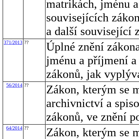
matrikách, jménu a
souvisejících zákon
a další související
371/2013
??
Úplné znění zákona
jménu a příjmení a
zákonů, jak vyplýv
56/2014
??
Zákon, kterým se m
archivnictví a spis
zákonů, ve znění p
64/2014
??
Zákon, kterým se m