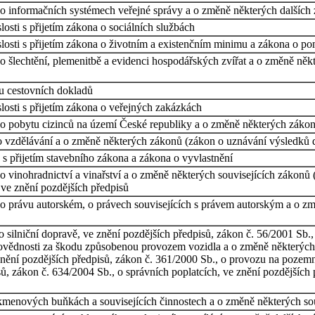
 informačních systémech veřejné správy a o změně některých dalších zá
osti s přijetím zákona o sociálních službách
losti s přijetím zákona o životním a existenčním minimu a zákona o p
o šlechtění, plemenitbě a evidenci hospodářských zvířat a o změně něk
u cestovních dokladů
losti s přijetím zákona o veřejných zakázkách
o pobytu cizinců na území České republiky a o změně některých zákonů,
o vzdělávání a o změně některých zákonů (zákon o uznávání výsledků d
s přijetím stavebního zákona a zákona o vyvlastnění
 vinohradnictví a vinařství a o změně některých souvisejících zákonů (z
 ve znění pozdějších předpisů
o právu autorském, o právech souvisejících s právem autorským a o zm
o silniční dopravě, ve znění pozdějších předpisů, zákon č. 56/2001 S
ovědnosti za škodu způsobenou provozem vozidla a o změně některých 
 znění pozdějších předpisů, zákon č. 361/2000 Sb., o provozu na poz
ů, zákon č. 634/2004 Sb., o správních poplatcích, ve znění pozdějších 
enových buňkách a souvisejících činnostech a o změně některých sou