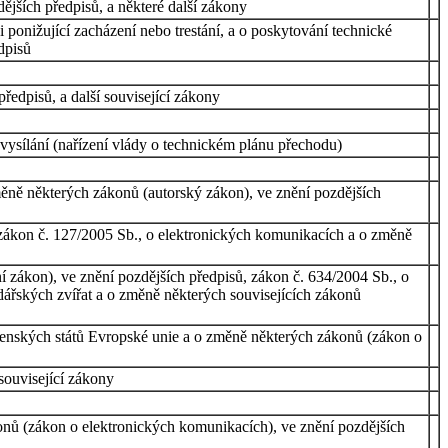
ějších předpisů, a některé další zákony
 ponižující zacházení nebo trestání, a o poskytování technické
dpisů
edpisů, a další související zákony
vysílání (nařízení vlády o technickém plánu přechodu)
ěně některých zákonů (autorský zákon), ve znění pozdějších
a zákon č. 127/2005 Sb., o elektronických komunikacích a o změně
í zákon), ve znění pozdějších předpisů, zákon č. 634/2004 Sb., o
odářských zvířat a o změně některých souvisejících zákonů
 členských států Evropské unie a o změně některých zákonů (zákon o
související zákony
onů (zákon o elektronických komunikacích), ve znění pozdějších