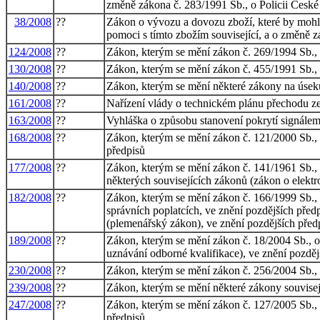
změně zákona č. 283/1991 Sb., o Policii České 
38/2008
??
Zákon o vývozu a dovozu zboží, které by mohlo 
pomoci s tímto zbožím související, a o změně z
124/2008
??
Zákon, kterým se mění zákon č. 269/1994 Sb., o 
130/2008
??
Zákon, kterým se mění zákon č. 455/1991 Sb., o
140/2008
??
Zákon, kterým se mění některé zákony na úsek
161/2008
??
Nařízení vlády o technickém plánu přechodu zem
163/2008
??
Vyhláška o způsobu stanovení pokrytí signálem
168/2008
??
Zákon, kterým se mění zákon č. 121/2000 Sb., 
předpisů
177/2008
??
Zákon, kterým se mění zákon č. 141/1961 Sb., o
některých souvisejících zákonů (zákon o elekt
182/2008
??
Zákon, kterým se mění zákon č. 166/1999 Sb., o
správních poplatcích, ve znění pozdějších před
(plemenářský zákon), ve znění pozdějších před
189/2008
??
Zákon, kterým se mění zákon č. 18/2004 Sb., o 
uznávání odborné kvalifikace), ve znění pozdějš
230/2008
??
Zákon, kterým se mění zákon č. 256/2004 Sb., o
239/2008
??
Zákon, kterým se mění některé zákony souvisej
247/2008
??
Zákon, kterým se mění zákon č. 127/2005 Sb., 
předpisů