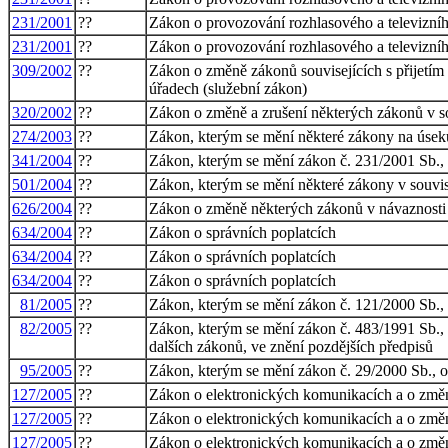
231/2001
??
Zákon o provozování rozhlasového a televizníh
231/2001
??
Zákon o provozování rozhlasového a televizníh
309/2002
??
Zákon o změně zákonů souvisejících s přijetím
úřadech (služební zákon)
320/2002
??
Zákon o změně a zrušení některých zákonů v so
274/2003
??
Zákon, kterým se mění některé zákony na úsek
341/2004
??
Zákon, kterým se mění zákon č. 231/2001 Sb., 
501/2004
??
Zákon, kterým se mění některé zákony v souvisl
626/2004
??
Zákon o změně některých zákonů v návaznosti n
634/2004
??
Zákon o správních poplatcích
634/2004
??
Zákon o správních poplatcích
634/2004
??
Zákon o správních poplatcích
81/2005
??
Zákon, kterým se mění zákon č. 121/2000 Sb., 
82/2005
??
Zákon, kterým se mění zákon č. 483/1991 Sb., o
dalších zákonů, ve znění pozdějších předpisů
95/2005
??
Zákon, kterým se mění zákon č. 29/2000 Sb., o
127/2005
??
Zákon o elektronických komunikacích a o změn
127/2005
??
Zákon o elektronických komunikacích a o změn
127/2005
??
Zákon o elektronických komunikacích a o změn