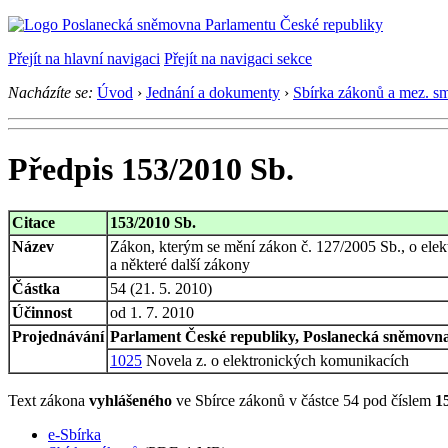
Přejít na hlavní navigaci
Přejít na navigaci sekce
Nacházíte se:
Úvod
›
Jednání a dokumenty
›
Sbírka zákonů a mez. s
Předpis 153/2010 Sb.
Citace
153/2010 Sb.
Název
Zákon, kterým se mění zákon č. 127/2005 Sb., o elek
a některé další zákony
Částka
54 (21. 5. 2010)
Účinnost
od 1. 7. 2010
Projednávání
Parlament České republiky, Poslanecká sněmovna,
1025
Novela z. o elektronických komunikacích
Text zákona
vyhlášeného
ve Sbírce zákonů v částce 54 pod číslem
1
e-Sbírka