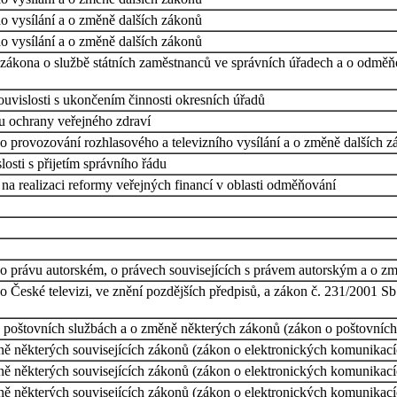
o vysílání a o změně dalších zákonů
o vysílání a o změně dalších zákonů
 zákona o službě státních zaměstnanců ve správních úřadech a o odměň
uvislosti s ukončením činnosti okresních úřadů
u ochrany veřejného zdraví
o provozování rozhlasového a televizního vysílání a o změně dalších z
osti s přijetím správního řádu
a realizaci reformy veřejných financí v oblasti odměňování
o právu autorském, o právech souvisejících s právem autorským a o z
 České televizi, ve znění pozdějších předpisů, a zákon č. 231/2001 Sb
 poštovních službách a o změně některých zákonů (zákon o poštovních s
ě některých souvisejících zákonů (zákon o elektronických komunikací
ě některých souvisejících zákonů (zákon o elektronických komunikací
ě některých souvisejících zákonů (zákon o elektronických komunikací