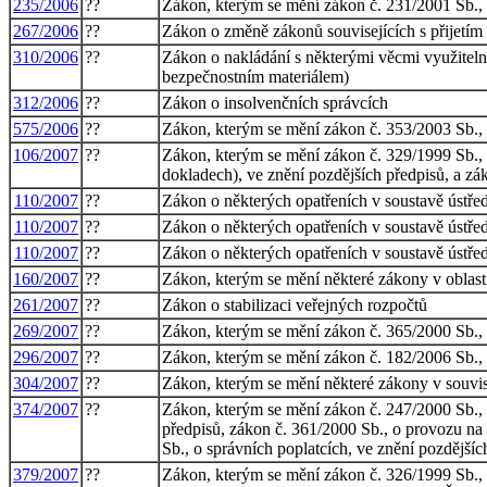
235/2006
??
Zákon, kterým se mění zákon č. 231/2001 Sb., o
267/2006
??
Zákon o změně zákonů souvisejících s přijetím
310/2006
??
Zákon o nakládání s některými věcmi využitel
bezpečnostním materiálem)
312/2006
??
Zákon o insolvenčních správcích
575/2006
??
Zákon, kterým se mění zákon č. 353/2003 Sb., o
106/2007
??
Zákon, kterým se mění zákon č. 329/1999 Sb., 
dokladech), ve znění pozdějších předpisů, a zá
110/2007
??
Zákon o některých opatřeních v soustavě ústřed
110/2007
??
Zákon o některých opatřeních v soustavě ústřed
110/2007
??
Zákon o některých opatřeních v soustavě ústřed
160/2007
??
Zákon, kterým se mění některé zákony v oblasti
261/2007
??
Zákon o stabilizaci veřejných rozpočtů
269/2007
??
Zákon, kterým se mění zákon č. 365/2000 Sb., o
296/2007
??
Zákon, kterým se mění zákon č. 182/2006 Sb., o
304/2007
??
Zákon, kterým se mění některé zákony v souvis
374/2007
??
Zákon, kterým se mění zákon č. 247/2000 Sb., 
předpisů, zákon č. 361/2000 Sb., o provozu na
Sb., o správních poplatcích, ve znění pozdějšíc
379/2007
??
Zákon, kterým se mění zákon č. 326/1999 Sb., 