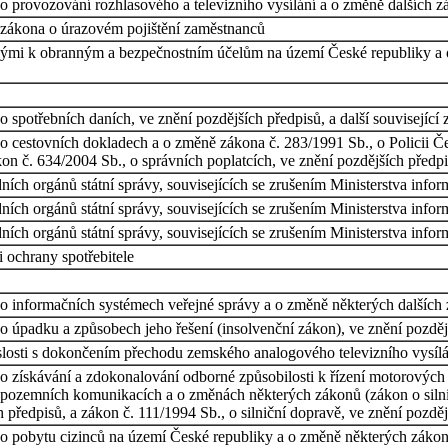
 provozování rozhlasového a televizního vysílání a o změně dalších zá
 zákona o úrazovém pojištění zaměstnanců
nými k obranným a bezpečnostním účelům na území České republiky a o
 spotřebních daních, ve znění pozdějších předpisů, a další související
o cestovních dokladech a o změně zákona č. 283/1991 Sb., o Policii Če
kon č. 634/2004 Sb., o správních poplatcích, ve znění pozdějších předp
ních orgánů státní správy, souvisejících se zrušením Ministerstva inf
ních orgánů státní správy, souvisejících se zrušením Ministerstva inf
ních orgánů státní správy, souvisejících se zrušením Ministerstva inf
 ochrany spotřebitele
 informačních systémech veřejné správy a o změně některých dalších zá
 úpadku a způsobech jeho řešení (insolvenční zákon), ve znění pozdější
losti s dokončením přechodu zemského analogového televizního vysílání
o získávání a zdokonalování odborné způsobilosti k řízení motorových
 pozemních komunikacích a o změnách některých zákonů (zákon o silni
h předpisů, a zákon č. 111/1994 Sb., o silniční dopravě, ve znění pozdě
o pobytu cizinců na území České republiky a o změně některých zákonů