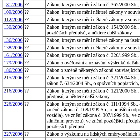
81/2006
??
Zákon, kterým se mění zákon č. 365/2000 Sb., o
109/2006
??
Zákon, kterým se mění některé zákony v souvisl
112/2006
??
Zákon, kterým se mění některé zákony v souvis
130/2006
??
Zákon, kterým se mění zákon č. 154/2000 Sb., 
pozdějších předpisů, a některé další zákony
136/2006
??
Zákon, kterým se mění některé zákony na úsek
138/2006
??
Zákon, kterým se mění některé zákony v souvis
161/2006
??
Zákon, kterým se mění zákon č. 326/1999 Sb., 
179/2006
??
Zákon o ověřování a uznávání výsledků dalšíh
186/2006
??
Zákon o změně některých zákonů souvisejících 
215/2006
??
Zákon, kterým se mění zákon č. 321/2004 Sb., o
zákon č. 634/2004 Sb., o správních poplatcích,
216/2006
??
Zákon, kterým se mění zákon č. 121/2000 Sb., 
předpisů, a některé další zákony
226/2006
??
Zákon, kterým se mění zákon č. 111/1994 Sb., 
změně zákona č. 168/1999 Sb., o pojištění odp
vozidla), ve znění zákona č. 307/1999 Sb., ve
silničním provozu), ve znění pozdějších předpis
pozdějších předpisů
227/2006
??
Zákon o výzkumu na lidských embryonálních km