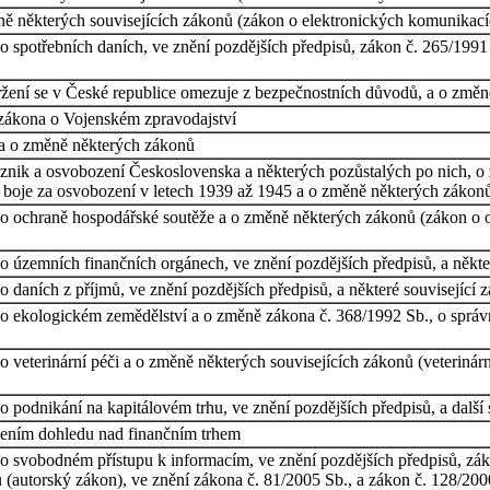
ě některých souvisejících zákonů (zákon o elektronických komunikací
 spotřebních daních, ve znění pozdějších předpisů, zákon č. 265/1991 
ržení se v České republice omezuje z bezpečnostních důvodů, a o změ
 zákona o Vojenském zpravodajství
 a o změně některých zákonů
vznik a osvobození Československa a některých pozůstalých po nich, 
 boje za osvobození v letech 1939 až 1945 a o změně některých zákon
o ochraně hospodářské soutěže a o změně některých zákonů (zákon o oc
o územních finančních orgánech, ve znění pozdějších předpisů, a někte
 daních z příjmů, ve znění pozdějších předpisů, a některé související 
o ekologickém zemědělství a o změně zákona č. 368/1992 Sb., o správní
 veterinární péči a o změně některých souvisejících zákonů (veterinárn
 podnikání na kapitálovém trhu, ve znění pozdějších předpisů, a další 
cením dohledu nad finančním trhem
o svobodném přístupu k informacím, ve znění pozdějších předpisů, záko
autorský zákon), ve znění zákona č. 81/2005 Sb., a zákon č. 128/2000 