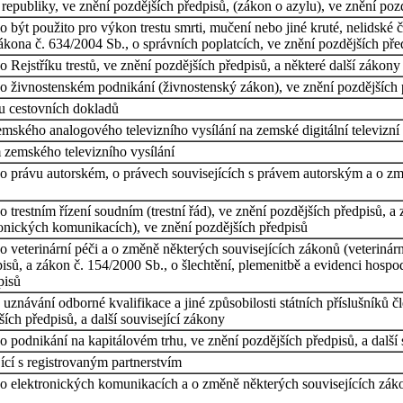
republiky, ve znění pozdějších předpisů, (zákon o azylu), ve znění pozd
být použito pro výkon trestu smrti, mučení nebo jiné kruté, nelidské či
ákona č. 634/2004 Sb., o správních poplatcích, ve znění pozdějších pře
Rejstříku trestů, ve znění pozdějších předpisů, a některé další zákony
 živnostenském podnikání (živnostenský zákon), ve znění pozdějších př
u cestovních dokladů
ského analogového televizního vysílání na zemské digitální televizní 
 zemského televizního vysílání
o právu autorském, o právech souvisejících s právem autorským a o zm
 trestním řízení soudním (trestní řád), ve znění pozdějších předpisů, 
ronických komunikacích), ve znění pozdějších předpisů
 veterinární péči a o změně některých souvisejících zákonů (veterinárn
pisů, a zákon č. 154/2000 Sb., o šlechtění, plemenitbě a evidenci hosp
pisů
uznávání odborné kvalifikace a jiné způsobilosti státních příslušníků
ích předpisů, a další související zákony
 podnikání na kapitálovém trhu, ve znění pozdějších předpisů, a další 
ící s registrovaným partnerstvím
o elektronických komunikacích a o změně některých souvisejících zák