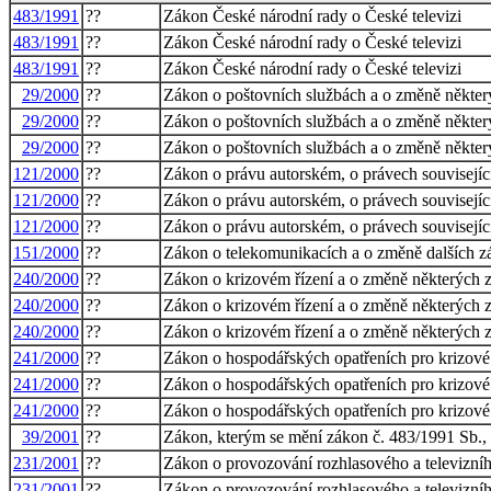
483/1991
??
Zákon České národní rady o České televizi
483/1991
??
Zákon České národní rady o České televizi
483/1991
??
Zákon České národní rady o České televizi
29/2000
??
Zákon o poštovních službách a o změně někter
29/2000
??
Zákon o poštovních službách a o změně někter
29/2000
??
Zákon o poštovních službách a o změně někter
121/2000
??
Zákon o právu autorském, o právech souvisejí
121/2000
??
Zákon o právu autorském, o právech souvisejí
121/2000
??
Zákon o právu autorském, o právech souvisejí
151/2000
??
Zákon o telekomunikacích a o změně dalších 
240/2000
??
Zákon o krizovém řízení a o změně některých 
240/2000
??
Zákon o krizovém řízení a o změně některých 
240/2000
??
Zákon o krizovém řízení a o změně některých 
241/2000
??
Zákon o hospodářských opatřeních pro krizové 
241/2000
??
Zákon o hospodářských opatřeních pro krizové 
241/2000
??
Zákon o hospodářských opatřeních pro krizové 
39/2001
??
Zákon, kterým se mění zákon č. 483/1991 Sb., o
231/2001
??
Zákon o provozování rozhlasového a televizníh
231/2001
??
Zákon o provozování rozhlasového a televizníh