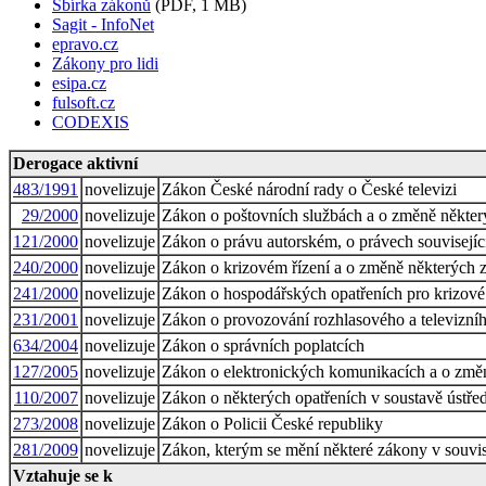
Sbírka zákonů
(PDF, 1 MB)
Sagit - InfoNet
epravo.cz
Zákony pro lidi
esipa.cz
fulsoft.cz
CODEXIS
Derogace aktivní
483/1991
novelizuje
Zákon České národní rady o České televizi
29/2000
novelizuje
Zákon o poštovních službách a o změně někter
121/2000
novelizuje
Zákon o právu autorském, o právech souvisejí
240/2000
novelizuje
Zákon o krizovém řízení a o změně některých 
241/2000
novelizuje
Zákon o hospodářských opatřeních pro krizové 
231/2001
novelizuje
Zákon o provozování rozhlasového a televizníh
634/2004
novelizuje
Zákon o správních poplatcích
127/2005
novelizuje
Zákon o elektronických komunikacích a o změn
110/2007
novelizuje
Zákon o některých opatřeních v soustavě ústřed
273/2008
novelizuje
Zákon o Policii České republiky
281/2009
novelizuje
Zákon, kterým se mění některé zákony v souvisl
Vztahuje se k