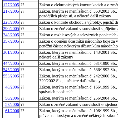
127/2005
??
Zákon o elektronických komunikacích a o změn
217/2005
??
Zákon, kterým se mění zákon č. 353/2003 Sb., o
pozdějších předpisů, a některé další zákony
228/2005
??
Zákon o kontrole obchodu s výrobky, jejichž d
290/2005
??
Zákon o změně zákonů v souvislosti s přijetím
348/2005
??
Zákon o rozhlasových a televizních poplatcích
357/2005
??
Zákon o ocenění účastníků národního boje za 
peněžní částce některým účastníkům národního
361/2005
??
Zákon, kterým se mění zákon č. 143/2001 Sb., 
některé další zákony
444/2005
??
Zákon, kterým se mění zákon č. 531/1990 Sb., 
545/2005
??
Zákon, kterým se mění zákon č. 586/1992 Sb., o
553/2005
??
Zákon, kterým se mění zákon č. 242/2000 Sb., 
320/2002 Sb., a některé další zákony
48/2006
??
Zákon, kterým se mění zákon č. 166/1999 Sb., o
správních poplatcích
56/2006
??
Zákon, kterým se mění zákon č. 256/2004 Sb., o
57/2006
??
Zákon o změně zákonů v souvislosti se sjedno
61/2006
??
Zákon, kterým se mění zákon č. 106/1999 Sb., 
právem autorským a o změně některých zákonů (