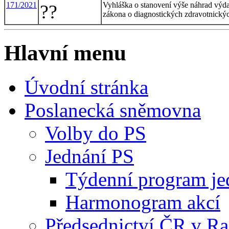
171/2021
Vyhláška o stanovení výše náhrad výda
??
zákona o diagnostických zdravotnických
Hlavní menu
Úvodní stránka
Poslanecká sněmovna
Volby do PS
Jednání PS
Týdenní program je
Harmonogram akcí
Předsednictví ČR v R