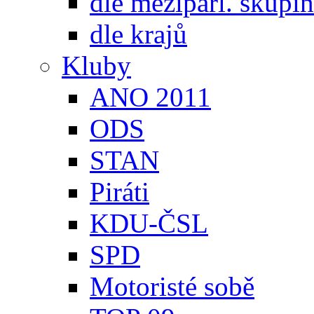
dle meziparl. skupin
dle krajů
Kluby
ANO 2011
ODS
STAN
Piráti
KDU-ČSL
SPD
Motoristé sobě