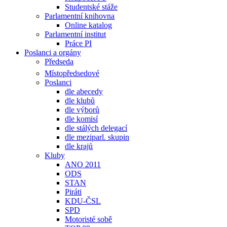
Studentské stáže
Parlamentní knihovna
Online katalog
Parlamentní institut
Práce PI
Poslanci a orgány
Předseda
Místopředsedové
Poslanci
dle abecedy
dle klubů
dle výborů
dle komisí
dle stálých delegací
dle meziparl. skupin
dle krajů
Kluby
ANO 2011
ODS
STAN
Piráti
KDU-ČSL
SPD
Motoristé sobě