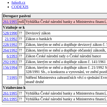
fulsoft.cz
CODEXIS
Derogace pasivní
261/1995
ruší
Vyhláška České národní banky a Ministerstva financí,
Vztahuje se k
528/1990
??
Devizový zákon
21/1992
??
Zákon o bankách
228/1992
??
Zákon, kterým se mění a doplňuje devizový zákon č.
264/1992
??
Zákon, kterým se mění a doplňuje občanský zákoník, zr
6/1993
??
Zákon České národní rady o České národní bance
292/1993
??
Zákon, kterým se mění a doplňuje zákon č. 141/1961 Sb
156/1994
??
Zákon, kterým se mění a doplňuje zákon č. 21/1992 Sb
328/1991 Sb., o konkurzu a vyrovnání, ve znění pozd
7/1995
??
Sdělení Ministerstva zahraničních věcí o sjednání Ev
straně druhé
Vztahováno k
261/1995
??
Vyhláška České národní banky a Ministerstva financí,
261/1995
??
Vyhláška České národní banky a Ministerstva financí,