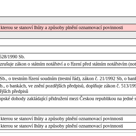
 kterou se stanoví lhůty a způsoby plnění oznamovací povinnosti
 528/1990 Sb.
ušuje zákon o státním notářství a o řízení před státním notářstvím (not
., o trestním řízení soudním (trestní řád), zákon č. 21/1992 Sb, o ba
., o bankách, ve znění pozdějších předpisů, doplňuje zákon č. 513/199
ějších předpisů
ropské dohody zakládající přidružení mezi Českou republikou na jedné s
 kterou se stanoví lhůty a způsoby plnění oznamovací povinnosti
 kterou se stanoví lhůty a způsoby plnění oznamovací povinnosti