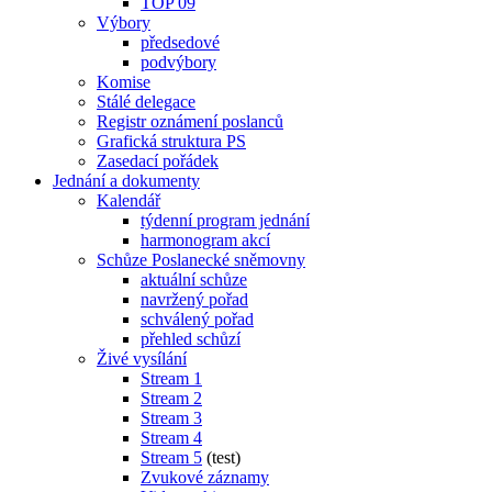
TOP 09
Výbory
předsedové
podvýbory
Komise
Stálé delegace
Registr oznámení poslanců
Grafická struktura PS
Zasedací pořádek
Jednání a dokumenty
Kalendář
týdenní program jednání
harmonogram akcí
Schůze Poslanecké sněmovny
aktuální schůze
navržený pořad
schválený pořad
přehled schůzí
Živé vysílání
Stream 1
Stream 2
Stream 3
Stream 4
Stream 5
(test)
Zvukové záznamy