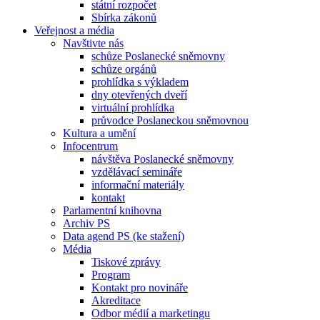
státní rozpočet
Sbírka zákonů
Veřejnost a média
Navštivte nás
schůze Poslanecké sněmovny
schůze orgánů
prohlídka s výkladem
dny otevřených dveří
virtuální prohlídka
průvodce Poslaneckou sněmovnou
Kultura a umění
Infocentrum
návštěva Poslanecké sněmovny
vzdělávací semináře
informační materiály
kontakt
Parlamentní knihovna
Archiv PS
Data agend PS (ke stažení)
Média
Tiskové zprávy
Program
Kontakt pro novináře
Akreditace
Odbor médií a marketingu