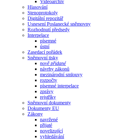
Videoarchiv
Hlasování
Stenoprotokoly
Digitální repozitář
Usnesení Poslanecké sněmovny
Rozhodnutí předsedy
Interpelace
písemné
ústní
Zasedací pořádek
Sněmovní tisky
nově přidané
návrhy zákonů
mezinárodní smlouvy
rozpočty
písemné interpelace
zprávy
rejstříky
Sněmovní dokumenty
Dokumenty EU
Zákony
navržené
přijaté
novelizující
vyhledávání