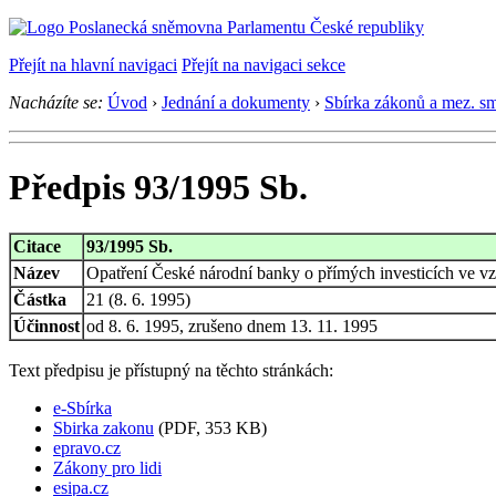
Přejít na hlavní navigaci
Přejít na navigaci sekce
Nacházíte se:
Úvod
›
Jednání a dokumenty
›
Sbírka zákonů a mez. s
Předpis 93/1995 Sb.
Citace
93/1995 Sb.
Název
Opatření České národní banky o přímých investicích ve v
Částka
21 (8. 6. 1995)
Účinnost
od 8. 6. 1995, zrušeno dnem 13. 11. 1995
Text předpisu je přístupný na těchto stránkách:
e-Sbírka
Sbirka zakonu
(PDF, 353 KB)
epravo.cz
Zákony pro lidi
esipa.cz