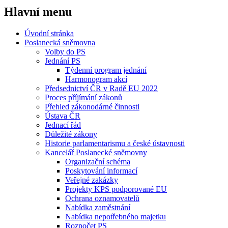
Hlavní menu
Úvodní stránka
Poslanecká sněmovna
Volby do PS
Jednání PS
Týdenní program jednání
Harmonogram akcí
Předsednictví ČR v Radě EU 2022
Proces příjímání zákonů
Přehled zákonodárné činnosti
Ústava ČR
Jednací řád
Důležité zákony
Historie parlamentarismu a české ústavnosti
Kancelář Poslanecké sněmovny
Organizační schéma
Poskytování informací
Veřejné zakázky
Projekty KPS podporované EU
Ochrana oznamovatelů
Nabídka zaměstnání
Nabídka nepotřebného majetku
Rozpočet PS