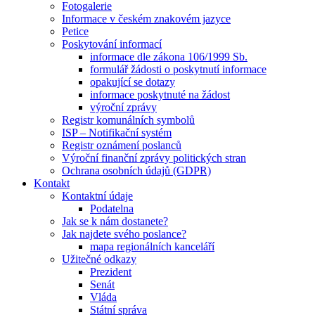
Fotogalerie
Informace v českém znakovém jazyce
Petice
Poskytování informací
informace dle zákona 106/1999 Sb.
formulář žádosti o poskytnutí informace
opakující se dotazy
informace poskytnuté na žádost
výroční zprávy
Registr komunálních symbolů
ISP – Notifikační systém
Registr oznámení poslanců
Výroční finanční zprávy politických stran
Ochrana osobních údajů (GDPR)
Kontakt
Kontaktní údaje
Podatelna
Jak se k nám dostanete?
Jak najdete svého poslance?
mapa regionálních kanceláří
Užitečné odkazy
Prezident
Senát
Vláda
Státní správa