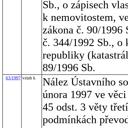
Sb., o zápisech vla
k nemovitostem, ve
zákona č. 90/1996 
č. 344/1992 Sb., o 
republiky (katastrá
89/1996 Sb.
63/1997
vztah k
Nález Ústavního so
února 1997 ve věci
45 odst. 3 věty tře
podmínkách převodu