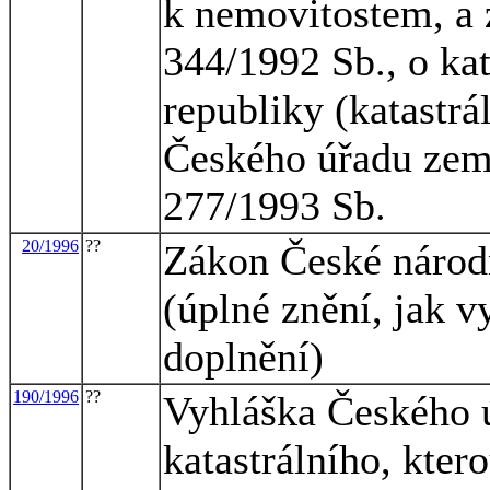
k nemovitostem, a 
344/1992 Sb., o ka
republiky (katastrá
Českého úřadu země
277/1993 Sb.
20/1996
??
Zákon České národn
(úplné znění, jak 
doplnění)
190/1996
??
Vyhláška Českého 
katastrálního, kter