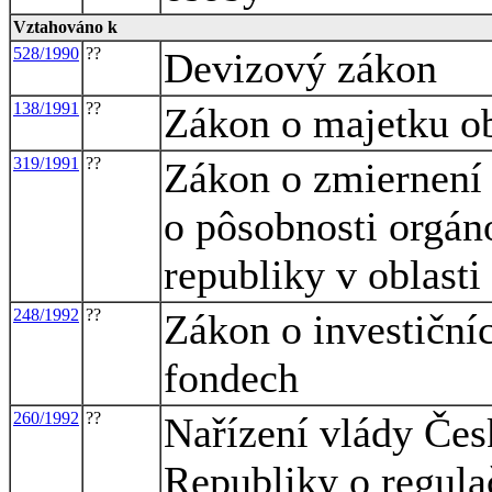
Vztahováno k
528/1990
??
Devizový zákon
138/1991
??
Zákon o majetku o
319/1991
??
Zákon o zmiernení 
o pôsobnosti orgán
republiky v oblast
248/1992
??
Zákon o investičníc
fondech
260/1992
??
Nařízení vlády Čes
Republiky o regula