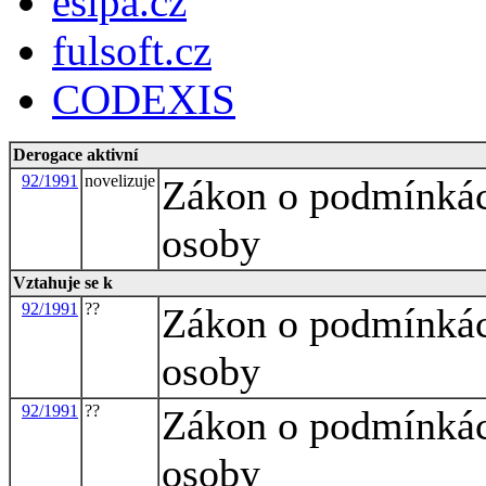
esipa.cz
fulsoft.cz
CODEXIS
Derogace aktivní
92/1991
novelizuje
Zákon o podmínkách
osoby
Vztahuje se k
92/1991
??
Zákon o podmínkách
osoby
92/1991
??
Zákon o podmínkách
osoby