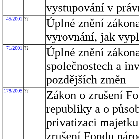
vystupování v práv
45/2001
??
Úplné znění zákona
vyrovnání, jak vyp
71/2001
??
Úplné znění zákona
společnostech a inv
pozdějších změn
178/2005
??
Zákon o zrušení F
republiky a o působ
privatizaci majetk
zrušení Fondu náro