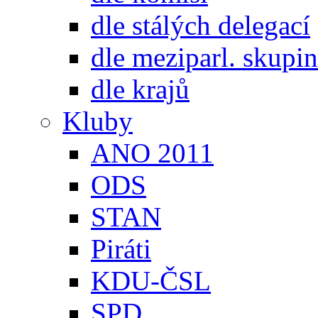
dle stálých delegací
dle meziparl. skupin
dle krajů
Kluby
ANO 2011
ODS
STAN
Piráti
KDU-ČSL
SPD