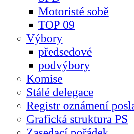
Motoristé sobě
TOP 09
Výbory
předsedové
podvýbory
Komise
Stálé delegace
Registr oznámení posl
Grafická struktura PS
Zasedací pořádek