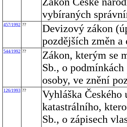
Zákon České národn
vybíraných správní
457/1992
??
Devizový zákon (úp
pozdějších změn a 
544/1992
??
Zákon, kterým se m
Sb., o podmínkách 
osoby, ve znění po
126/1993
??
Vyhláška Českého 
katastrálního, kter
Sb., o zápisech vla