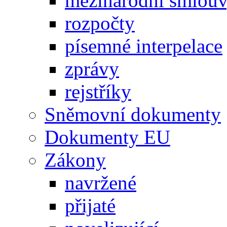
mezinárodní smlou
rozpočty
písemné interpelace
zprávy
rejstříky
Sněmovní dokumenty
Dokumenty EU
Zákony
navržené
přijaté