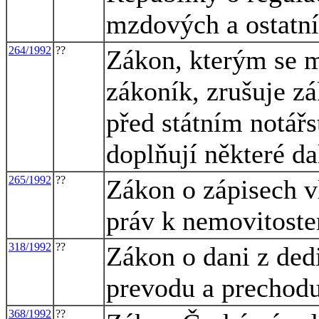
mzdových a ostatní
264/1992
??
Zákon, kterým se m
zákoník, zrušuje zá
před státním notářs
doplňují některé da
265/1992
??
Zákon o zápisech v
práv k nemovitost
318/1992
??
Zákon o dani z dedi
prevodu a prechodu
368/1992
??