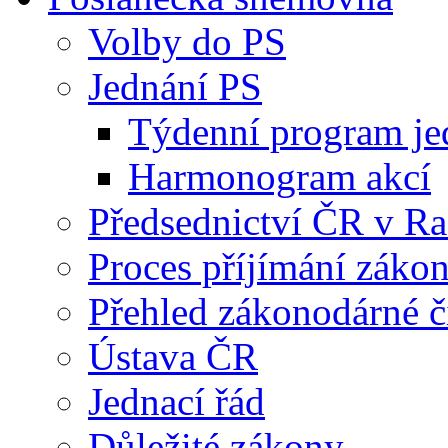
Volby do PS
Jednání PS
Týdenní program je
Harmonogram akcí
Předsednictví ČR v R
Proces příjímání záko
Přehled zákonodárné č
Ústava ČR
Jednací řád
Důležité zákony