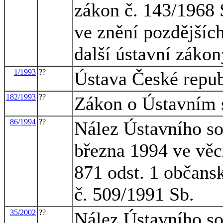
zákon č. 143/1968 
ve znění pozdějšíc
další ústavní zákon
1/1993
??
Ústava České repu
182/1993
??
Zákon o Ústavním 
86/1994
??
Nález Ústavního so
března 1994 ve věc
871 odst. 1 občans
č. 509/1991 Sb.
35/2002
??
Nález Ústavního so