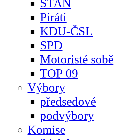
STAN
Piráti
KDU-ČSL
SPD
Motoristé sobě
TOP 09
Výbory
předsedové
podvýbory
Komise