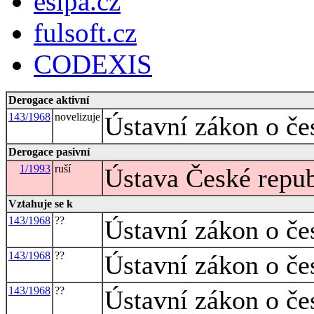
esipa.cz
fulsoft.cz
CODEXIS
Derogace aktivní
143/1968
novelizuje
Ústavní zákon o če
Derogace pasivní
1/1993
ruší
Ústava České repu
Vztahuje se k
143/1968
??
Ústavní zákon o če
143/1968
??
Ústavní zákon o če
143/1968
??
Ústavní zákon o če