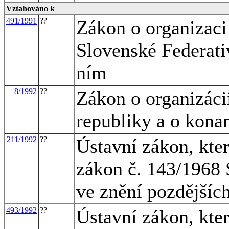
Vztahováno k
491/1991
??
Zákon o organizaci
Slovenské Federati
ním
8/1992
??
Zákon o organizáci
republiky a o kona
211/1992
??
Ústavní zákon, kte
zákon č. 143/1968 
ve znění pozdějšíc
493/1992
??
Ústavní zákon, kte