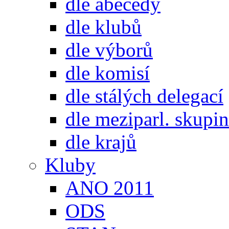
dle abecedy
dle klubů
dle výborů
dle komisí
dle stálých delegací
dle meziparl. skupin
dle krajů
Kluby
ANO 2011
ODS