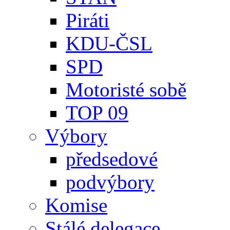
Piráti
KDU-ČSL
SPD
Motoristé sobě
TOP 09
Výbory
předsedové
podvýbory
Komise
Stálé delegace