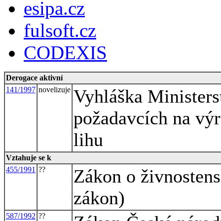
esipa.cz
fulsoft.cz
CODEXIS
Derogace aktivní
141/1997
novelizuje
Vyhláška Ministers
požadavcích na výr
lihu
Vztahuje se k
455/1991
??
Zákon o živnosten
zákon)
587/1992
??