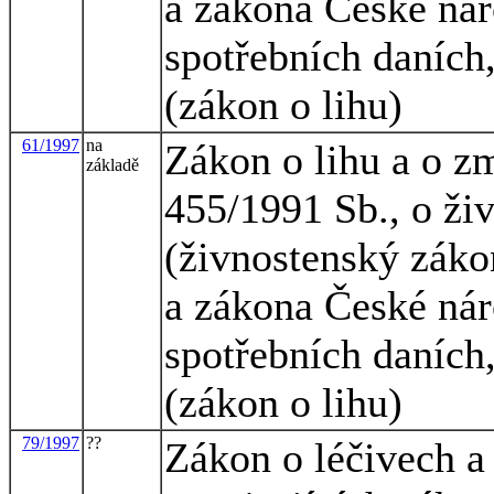
a zákona České nár
spotřebních daních,
(zákon o lihu)
61/1997
na
Zákon o lihu a o z
základě
455/1991 Sb., o ži
(živnostenský zákon
a zákona České nár
spotřebních daních,
(zákon o lihu)
79/1997
??
Zákon o léčivech a