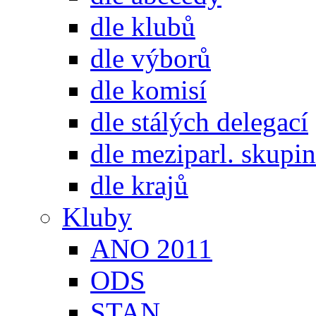
dle klubů
dle výborů
dle komisí
dle stálých delegací
dle meziparl. skupin
dle krajů
Kluby
ANO 2011
ODS
STAN