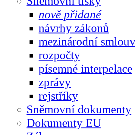
Sněmovní tisky
nově přidané
návrhy zákonů
mezinárodní smlou
rozpočty
písemné interpelace
zprávy
rejstříky
Sněmovní dokumenty
Dokumenty EU