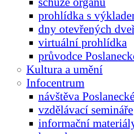
schůze orgánů
prohlídka s výklad
dny otevřených dveř
virtuální prohlídka
průvodce Poslanec
Kultura a umění
Infocentrum
návštěva Poslaneck
vzdělávací semináře
informační materiál