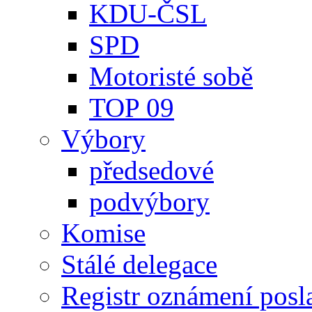
KDU-ČSL
SPD
Motoristé sobě
TOP 09
Výbory
předsedové
podvýbory
Komise
Stálé delegace
Registr oznámení posl