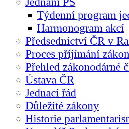
Jednání PS
Týdenní program je
Harmonogram akcí
Předsednictví ČR v R
Proces příjímání záko
Přehled zákonodárné č
Ústava ČR
Jednací řád
Důležité zákony
Historie parlamentaris