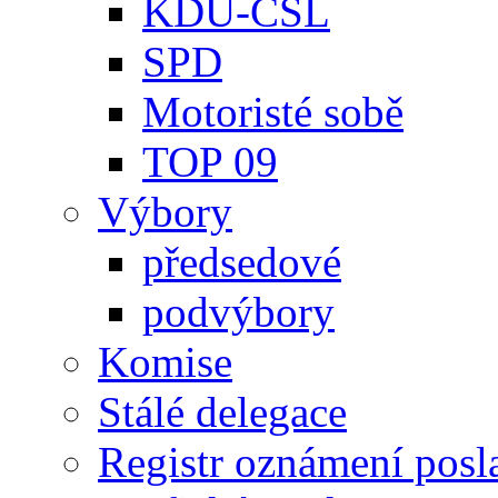
KDU-ČSL
SPD
Motoristé sobě
TOP 09
Výbory
předsedové
podvýbory
Komise
Stálé delegace
Registr oznámení posl