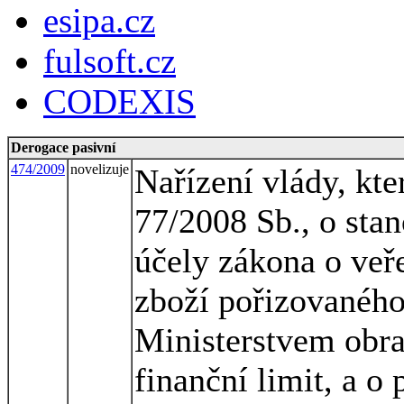
esipa.cz
fulsoft.cz
CODEXIS
Derogace pasivní
474/2009
novelizuje
Nařízení vlády, kte
77/2008 Sb., o stan
účely zákona o veř
zboží pořizovaného
Ministerstvem obran
finanční limit, a o