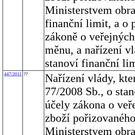
Ministerstvem obran
finanční limit, a o
zákoně o veřejných
měnu, a nařízení vl
stanoví finanční l
447/2011
??
Nařízení vlády, kte
77/2008 Sb., o stan
účely zákona o veř
zboží pořizovaného
Ministerstvem obran