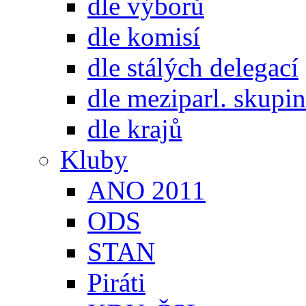
dle výborů
dle komisí
dle stálých delegací
dle meziparl. skupin
dle krajů
Kluby
ANO 2011
ODS
STAN
Piráti