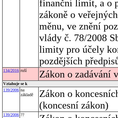
finanční limit, a o
zákoně o veřejných
měnu, ve znění pozd
vlády č. 78/2008 Sb
limity pro účely k
pozdějších předpis
134/2016
ruší
Zákon o zadávání 
Vztahuje se k
139/2006
na
Zákon o koncesníc
základě
(koncesní zákon)
139/2006
??