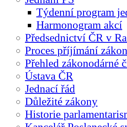
Týdenní program je
Harmonogram akcí
Předsednictví ČR v R
Proces příjímání záko
Přehled zákonodárné č
Ústava ČR
Jednací řád
Důležité zákony
Historie parlamentaris
Kancelář Poslanecké 