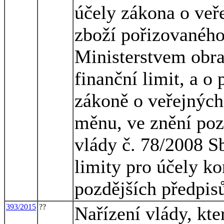
účely zákona o veř
zboží pořizovaného
Ministerstvem obran
finanční limit, a o
zákoně o veřejných
měnu, ve znění pozd
vlády č. 78/2008 Sb
limity pro účely k
pozdějších předpis
393/2015
??
Nařízení vlády, kte