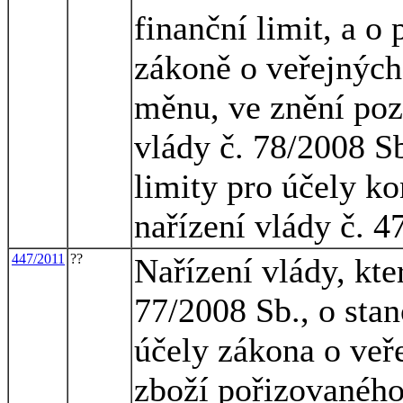
finanční limit, a o
zákoně o veřejných
měnu, ve znění pozd
vlády č. 78/2008 Sb
limity pro účely k
nařízení vlády č. 4
447/2011
??
Nařízení vlády, kte
77/2008 Sb., o stan
účely zákona o veř
zboží pořizovaného