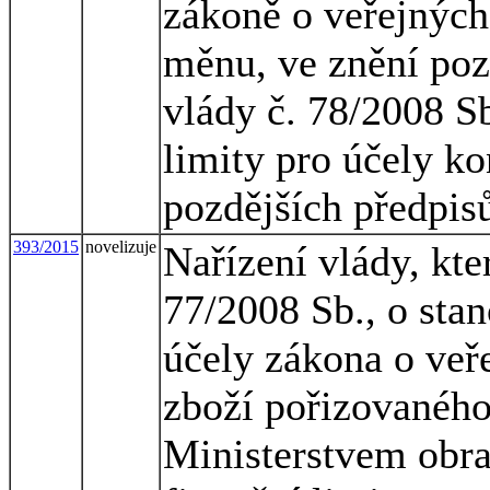
zákoně o veřejných
měnu, ve znění pozd
vlády č. 78/2008 Sb
limity pro účely k
pozdějších předpis
393/2015
novelizuje
Nařízení vlády, kte
77/2008 Sb., o stan
účely zákona o veř
zboží pořizovaného
Ministerstvem obran