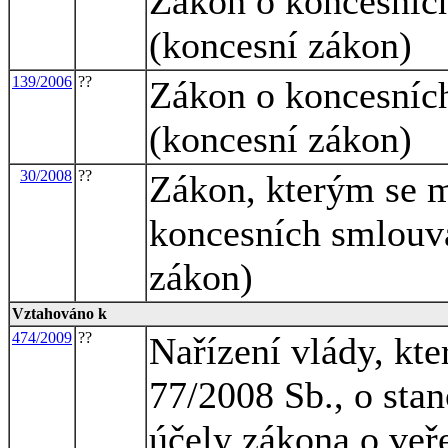
Zákon o koncesníc
(koncesní zákon)
139/2006
??
Zákon o koncesníc
(koncesní zákon)
30/2008
??
Zákon, kterým se m
koncesních smlouvá
zákon)
Vztahováno k
474/2009
??
Nařízení vlády, kte
77/2008 Sb., o stan
účely zákona o veř