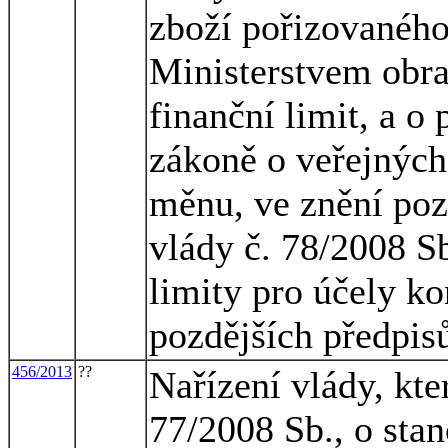
zboží pořizovaného
Ministerstvem obran
finanční limit, a o
zákoně o veřejných
měnu, ve znění pozd
vlády č. 78/2008 Sb
limity pro účely k
pozdějších předpis
456/2013
??
Nařízení vlády, kte
77/2008 Sb., o stan