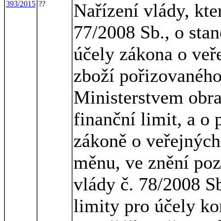
393/2015
??
Nařízení vlády, kte
77/2008 Sb., o stan
účely zákona o veř
zboží pořizovaného
Ministerstvem obran
finanční limit, a o
zákoně o veřejných
měnu, ve znění pozd
vlády č. 78/2008 Sb
limity pro účely k