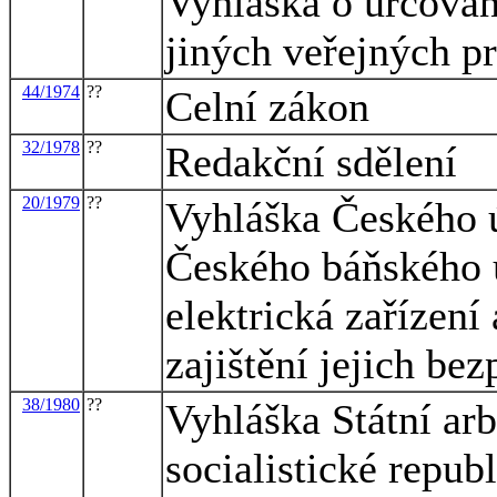
Vyhláška o určování
jiných veřejných pr
44/1974
??
Celní zákon
32/1978
??
Redakční sdělení
20/1979
??
Vyhláška Českého ú
Českého báňského ú
elektrická zařízení
zajištění jejich bez
38/1980
??
Vyhláška Státní ar
socialistické repub