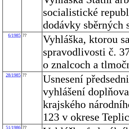
socialistické repu
dodávky sběrných 
6/1985
??
Vyhláška, ktorou s
spravodlivosti č. 
o znalcoch a tlmoč
28/1985
??
Usnesení předsedni
vyhlášení doplňova
krajského národníh
123 v okrese Tepli
51/1986
??