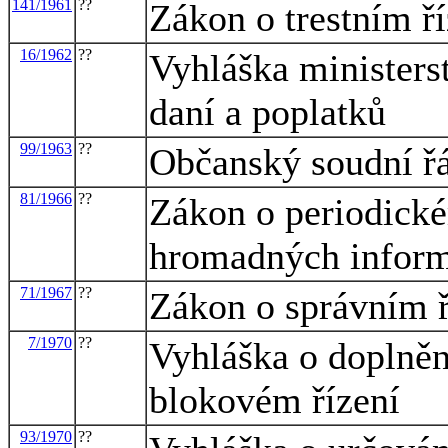
141/1961
??
Zákon o trestním ří
16/1962
??
Vyhláška ministerst
daní a poplatků
99/1963
??
Občanský soudní ř
81/1966
??
Zákon o periodické
hromadných inform
71/1967
??
Zákon o správním ř
7/1970
??
Vyhláška o doplněn
blokovém řízení
93/1970
??