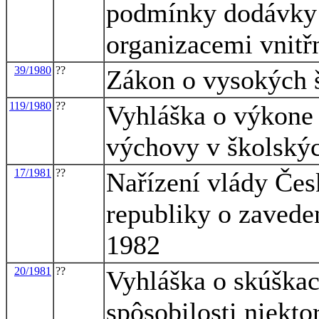
podmínky dodávky
organizacemi vnitř
39/1980
??
Zákon o vysokých 
119/1980
??
Vyhláška o výkone 
výchovy v školský
17/1981
??
Nařízení vlády Čes
republiky o zaveden
1982
20/1981
??
Vyhláška o skúškac
spôsobilosti niekt