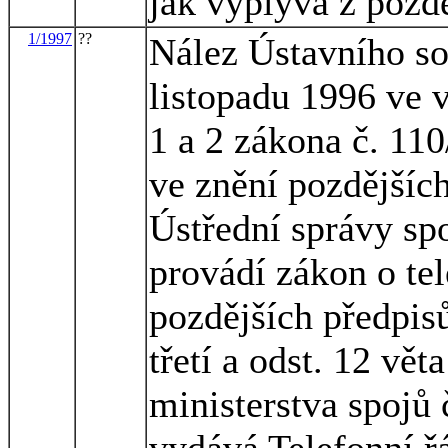
jak vyplývá z pozd
1/1997
??
Nález Ústavního so
listopadu 1996 ve v
1 a 2 zákona č. 11
ve znění pozdějších
Ústřední správy spo
provádí zákon o te
pozdějších předpisů
třetí a odst. 12 vě
ministerstva spojů 
vydává Telefonní ř