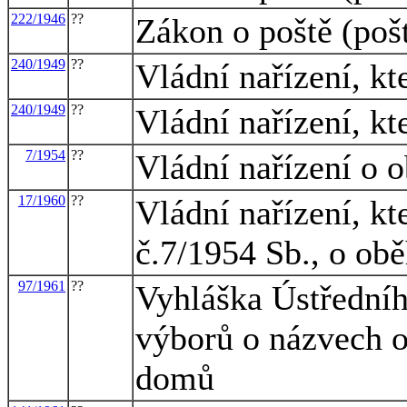
222/1946
??
Zákon o poště (poš
240/1949
??
Vládní nařízení, k
240/1949
??
Vládní nařízení, k
7/1954
??
Vládní nařízení o 
17/1960
??
Vládní nařízení, kt
č.7/1954 Sb., o ob
97/1961
??
Vyhláška Ústředníh
výborů o názvech ob
domů