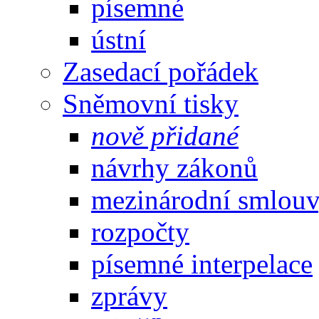
písemné
ústní
Zasedací pořádek
Sněmovní tisky
nově přidané
návrhy zákonů
mezinárodní smlou
rozpočty
písemné interpelace
zprávy