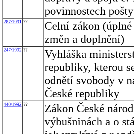
povinnostech pošty 
287/1991
??
Celní zákon (úplné 
změn a doplnění)
247/1992
??
Vyhláška ministers
republiky, kterou 
odnětí svobody v 
České republiky
440/1992
??
Zákon České národn
výbušninách a o stá