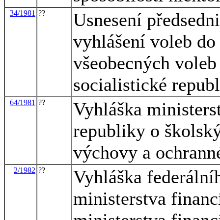
34/1981
??
Usnesení předsedni
vyhlášení voleb do
všeobecných voleb
socialistické repub
64/1981
??
Vyhláška ministerst
republiky o školsk
výchovy a ochrann
2/1982
??
Vyhláška federálníh
ministerstva financ
ministerstva financ