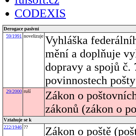
CODEXIS
Derogace pasivní
59/1991
novelizuje
Vyhláška federálníh
mění a doplňuje vy
dopravy a spojů č. 
povinnostech pošty 
29/2000
ruší
Zákon o poštovních
zákonů (zákon o po
Vztahuje se k
222/1946
??
Zákon o poště (poš