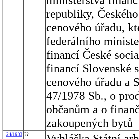
republiky, Českéh
cenového úřadu, kt
federálního ministe
financí České socia
financí Slovenské s
cenového úřadu a 
47/1978 Sb., o pro
občanům a o finanč
zakoupených bytů
24/1983
??
Vyhláška Státní ar