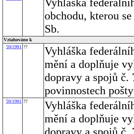
Vyhláška federální
obchodu, kterou se
Sb.
Vztahováno k
59/1991
??
Vyhláška federálníh
mění a doplňuje vy
dopravy a spojů č. 
povinnostech pošty 
59/1991
??
Vyhláška federálníh
mění a doplňuje vy
dopravy a spojů č. 