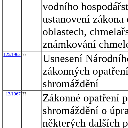
vodního hospodářstv
ustanovení zákona
oblastech, chmela
známkování chmele
125/1962
??
Usnesení Národníh
zákonných opatření
shromáždění
13/1967
??
Zákonné opatření 
shromáždění o úpr
některých dalších 