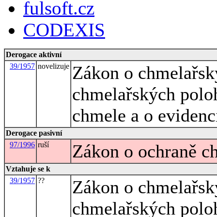
fulsoft.cz
CODEXIS
Derogace aktivní
39/1957
novelizuje
Zákon o chmelařský
chmelařských polo
chmele a o evidenc
Derogace pasivní
97/1996
ruší
Zákon o ochraně c
Vztahuje se k
39/1957
??
Zákon o chmelařský
chmelařských polo