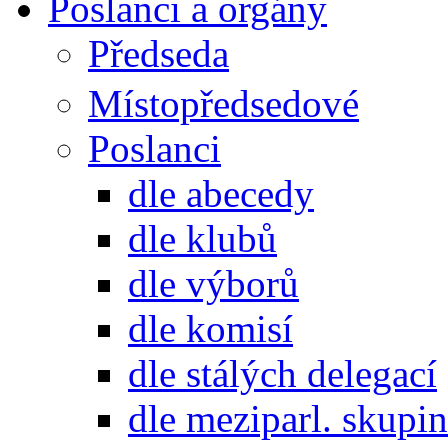
Poslanci a orgány
Předseda
Místopředsedové
Poslanci
dle abecedy
dle klubů
dle výborů
dle komisí
dle stálých delegací
dle meziparl. skupin