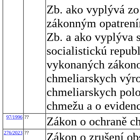
Zb. ako vyplývá z
zákonným opatrení
Zb. a ako vyplýva 
socialistickú repub
vykonaných zákono
chmeliarskych výro
chmeliarskych pol
chmežu a o eviden
97/1996
??
Zákon o ochraně c
276/2023
??
Zákon o zrušení ob