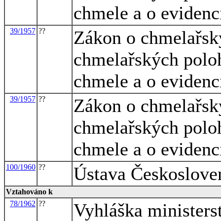
chmele a o evidenc
39/1957
??
Zákon o chmelařský
chmelařských polo
chmele a o evidenc
39/1957
??
Zákon o chmelařský
chmelařských polo
chmele a o evidenc
100/1960
??
Ústava Českosloven
Vztahováno k
78/1962
??
Vyhláška ministerst