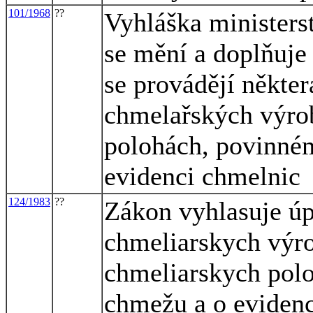
101/1968
??
Vyhláška ministers
se mění a doplňuje 
se provádějí někte
chmelařských výro
polohách, povinné
evidenci chmelnic
124/1983
??
Zákon vyhlasuje úp
chmeliarskych výro
chmeliarskych pol
chmežu a o evidenc