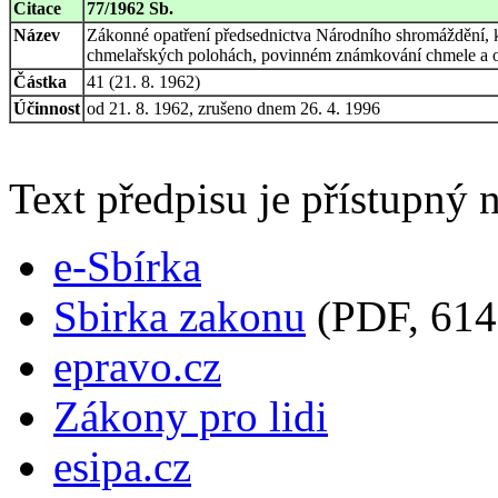
Citace
77/1962 Sb.
Název
Zákonné opatření předsednictva Národního shromáždění, k
chmelařských polohách, povinném známkování chmele a o
Částka
41 (21. 8. 1962)
Účinnost
od 21. 8. 1962, zrušeno dnem 26. 4. 1996
Text předpisu je přístupný n
e-Sbírka
Sbirka zakonu
(PDF, 614
epravo.cz
Zákony pro lidi
esipa.cz