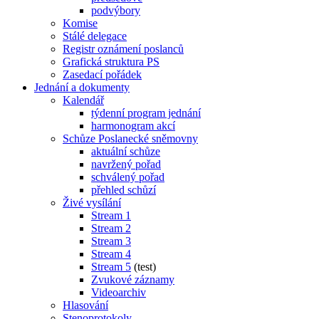
podvýbory
Komise
Stálé delegace
Registr oznámení poslanců
Grafická struktura PS
Zasedací pořádek
Jednání a dokumenty
Kalendář
týdenní program jednání
harmonogram akcí
Schůze Poslanecké sněmovny
aktuální schůze
navržený pořad
schválený pořad
přehled schůzí
Živé vysílání
Stream 1
Stream 2
Stream 3
Stream 4
Stream 5
(test)
Zvukové záznamy
Videoarchiv
Hlasování
Stenoprotokoly