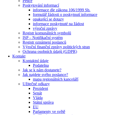
Petice
Poskytování informací
informace dle zákona 106/1999 Sb.
formulář žádosti o poskytnutí informace
opakující se dotazy
informace poskytnuté na žádost
výroční zprávy
Registr komunálních symbolů
ISP – Notifikační systém
Registr oznámení poslanců
Výroční finanční zprávy politických stran
Ochrana osobních údajů (GDPR)
Kontakt
Kontaktní údaje
Podatelna
Jak se k nám dostanete?
Jak najdete svého poslance?
mapa regionálních kanceláří
Užitečné odkazy
Prezident
Senát
Vláda
Státní správa
EU
Parlamenty ve světě