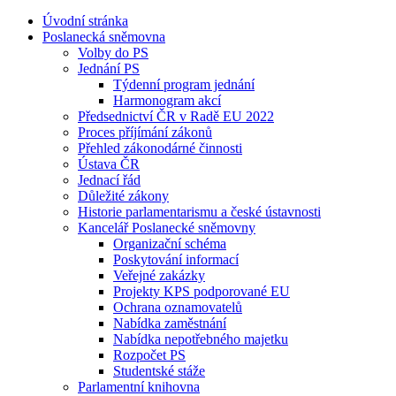
Úvodní stránka
Poslanecká sněmovna
Volby do PS
Jednání PS
Týdenní program jednání
Harmonogram akcí
Předsednictví ČR v Radě EU 2022
Proces příjímání zákonů
Přehled zákonodárné činnosti
Ústava ČR
Jednací řád
Důležité zákony
Historie parlamentarismu a české ústavnosti
Kancelář Poslanecké sněmovny
Organizační schéma
Poskytování informací
Veřejné zakázky
Projekty KPS podporované EU
Ochrana oznamovatelů
Nabídka zaměstnání
Nabídka nepotřebného majetku
Rozpočet PS
Studentské stáže
Parlamentní knihovna