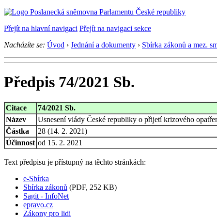
Přejít na hlavní navigaci
Přejít na navigaci sekce
Nacházíte se:
Úvod
›
Jednání a dokumenty
›
Sbírka zákonů a mez. s
Předpis 74/2021 Sb.
Citace
74/2021 Sb.
Název
Usnesení vlády České republiky o přijetí krizového opatře
Částka
28 (14. 2. 2021)
Účinnost
od 15. 2. 2021
Text předpisu je přístupný na těchto stránkách:
e-Sbírka
Sbírka zákonů
(PDF, 252 KB)
Sagit - InfoNet
epravo.cz
Zákony pro lidi