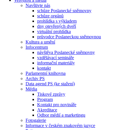
Veřejnost a média
Navštivte nás
schůze Poslanecké sněmovny
schůze orgánů
prohlídka s výkladem
dny otevřených dveří
virtuální prohlídka
průvodce Poslaneckou sněmovnou
Kultura a umění
Infocentrum
návštěva Poslanecké sněmovny
vzdělávací semináře
informační materiály
kontakt
Parlamentní knihovna
Archiv PS
Data agend PS (ke stažení)
Média
Tiskové zprávy
Program
Kontakt pro novináře
Akreditace
Odbor médií a marketingu
Fotogalerie
Informace v českém znakovém jazyce