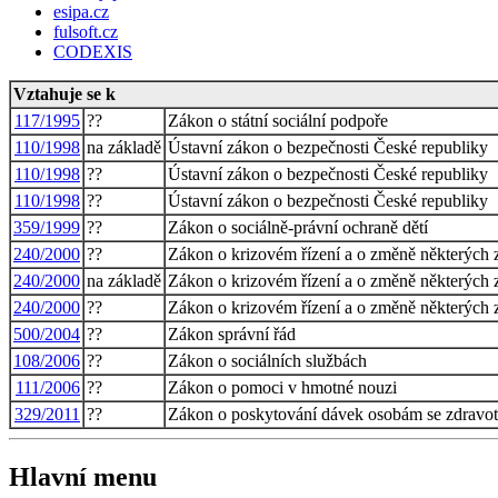
esipa.cz
fulsoft.cz
CODEXIS
Vztahuje se k
117/1995
??
Zákon o státní sociální podpoře
110/1998
na základě
Ústavní zákon o bezpečnosti České republiky
110/1998
??
Ústavní zákon o bezpečnosti České republiky
110/1998
??
Ústavní zákon o bezpečnosti České republiky
359/1999
??
Zákon o sociálně-právní ochraně dětí
240/2000
??
Zákon o krizovém řízení a o změně některých 
240/2000
na základě
Zákon o krizovém řízení a o změně některých 
240/2000
??
Zákon o krizovém řízení a o změně některých 
500/2004
??
Zákon správní řád
108/2006
??
Zákon o sociálních službách
111/2006
??
Zákon o pomoci v hmotné nouzi
329/2011
??
Zákon o poskytování dávek osobám se zdravot
Hlavní menu