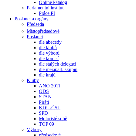
Online katalog
Parlamentní institut
Práce PI
Poslanci a orgány
Předseda
Místopředsedové
Poslanci
dle abecedy
dle klubů
dle výborů
dle komisí
dle stálých delegací
dle meziparl. skupin
dle krajů
Kluby
ANO 2011
ODS
STAN
Piráti
KDU-ČSL
SPD
Motoristé sobě
TOP 09
Výbory
předsedové