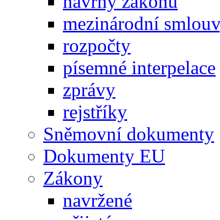
návrhy zákonů
mezinárodní smlou
rozpočty
písemné interpelace
zprávy
rejstříky
Sněmovní dokumenty
Dokumenty EU
Zákony
navržené