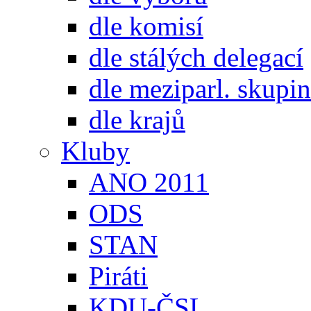
dle komisí
dle stálých delegací
dle meziparl. skupin
dle krajů
Kluby
ANO 2011
ODS
STAN
Piráti
KDU-ČSL