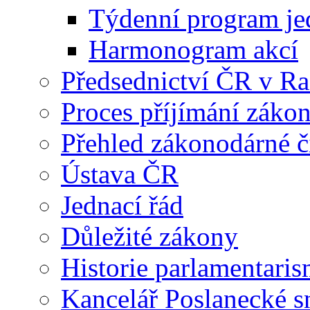
Týdenní program je
Harmonogram akcí
Předsednictví ČR v R
Proces příjímání záko
Přehled zákonodárné č
Ústava ČR
Jednací řád
Důležité zákony
Historie parlamentaris
Kancelář Poslanecké 