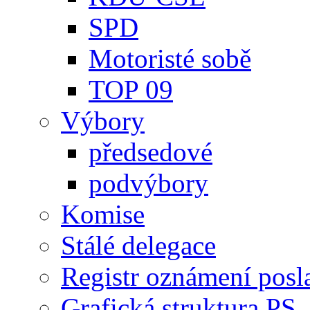
SPD
Motoristé sobě
TOP 09
Výbory
předsedové
podvýbory
Komise
Stálé delegace
Registr oznámení posl
Grafická struktura PS