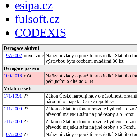
esipa.cz
fulsoft.cz
CODEXIS
Derogace aktivní
97/2002
novelizuje
Nařízení vlády o použití prostředků Státního f
výstavbou bytu osobami mladšími 36 let
Derogace pasivní
100/2016
ruší
Nařízení vlády o použití prostředků Státního f
pečujícími o dítě do 6 let
Vztahuje se k
171/1991
??
Zákon České národní rady o působnosti orgánů
národního majetku České republiky
211/2000
??
Zákon o Státním fondu rozvoje bydlení a o zm
převodů majetku státu na jiné osoby a o Fondu
211/2000
??
Zákon o Státním fondu rozvoje bydlení a o zm
převodů majetku státu na jiné osoby a o Fondu
97/2002
??
Nařízení vlády o použití prostředků Státního f