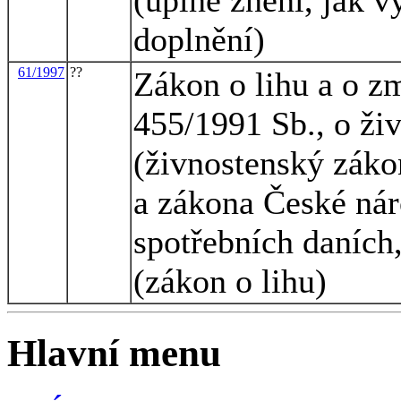
doplnění)
61/1997
??
Zákon o lihu a o z
455/1991 Sb., o ži
(živnostenský zákon
a zákona České nár
spotřebních daních,
(zákon o lihu)
Hlavní menu