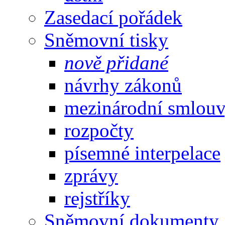
Zasedací pořádek
Sněmovní tisky
nově přidané
návrhy zákonů
mezinárodní smlou
rozpočty
písemné interpelace
zprávy
rejstříky
Sněmovní dokumenty