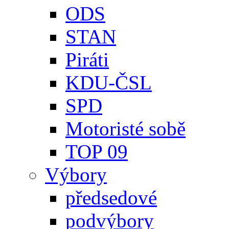
ODS
STAN
Piráti
KDU-ČSL
SPD
Motoristé sobě
TOP 09
Výbory
předsedové
podvýbory