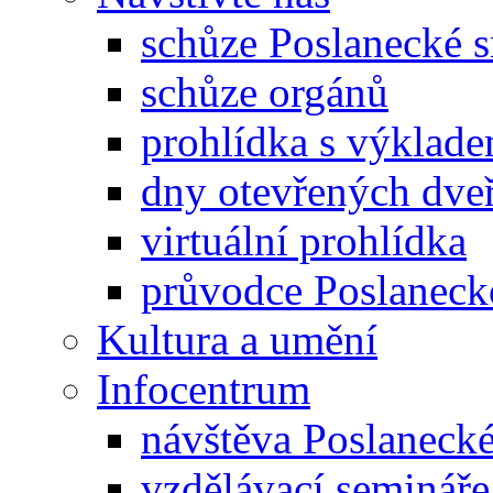
schůze Poslanecké
schůze orgánů
prohlídka s výklad
dny otevřených dveř
virtuální prohlídka
průvodce Poslanec
Kultura a umění
Infocentrum
návštěva Poslaneck
vzdělávací semináře