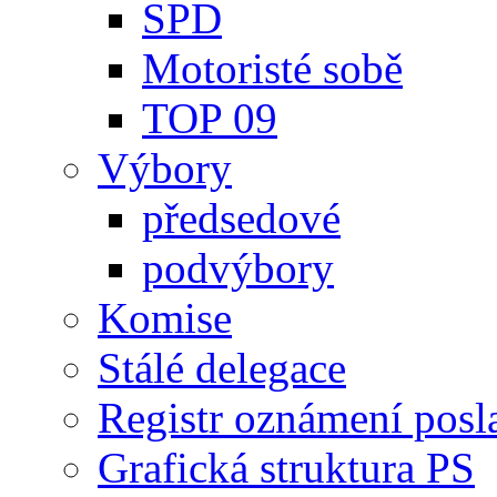
SPD
Motoristé sobě
TOP 09
Výbory
předsedové
podvýbory
Komise
Stálé delegace
Registr oznámení posl
Grafická struktura PS