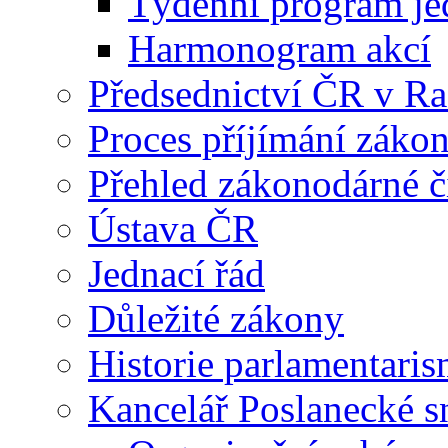
Týdenní program je
Harmonogram akcí
Předsednictví ČR v R
Proces příjímání záko
Přehled zákonodárné č
Ústava ČR
Jednací řád
Důležité zákony
Historie parlamentaris
Kancelář Poslanecké 