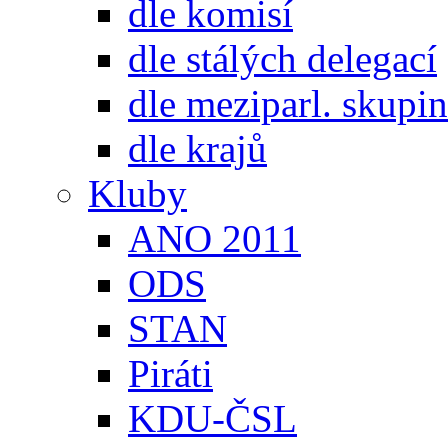
dle komisí
dle stálých delegací
dle meziparl. skupin
dle krajů
Kluby
ANO 2011
ODS
STAN
Piráti
KDU-ČSL