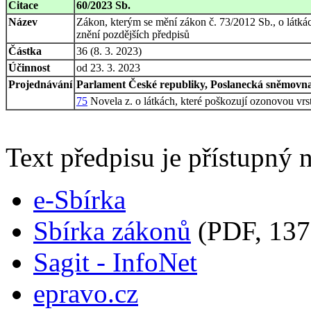
Citace
60/2023 Sb.
Název
Zákon, kterým se mění zákon č. 73/2012 Sb., o látká
znění pozdějších předpisů
Částka
36 (8. 3. 2023)
Účinnost
od 23. 3. 2023
Projednávání
Parlament České republiky, Poslanecká sněmovna,
75
Novela z. o látkách, které poškozují ozonovou vrs
Text předpisu je přístupný n
e-Sbírka
Sbírka zákonů
(PDF, 137
Sagit - InfoNet
epravo.cz