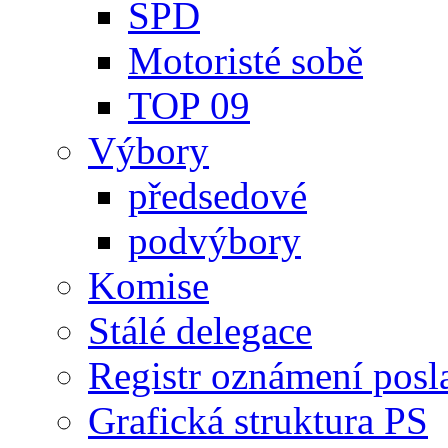
SPD
Motoristé sobě
TOP 09
Výbory
předsedové
podvýbory
Komise
Stálé delegace
Registr oznámení posl
Grafická struktura PS