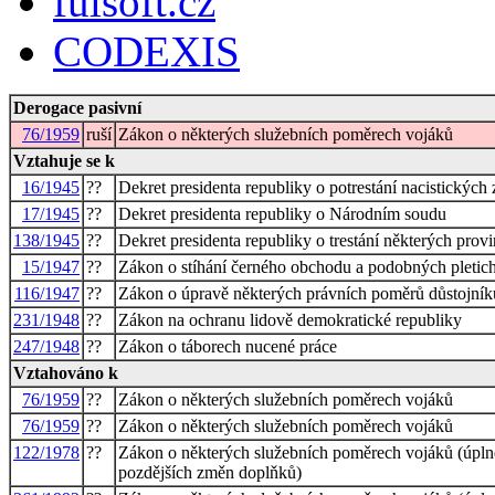
fulsoft.cz
CODEXIS
Derogace pasivní
76/1959
ruší
Zákon o některých služebních poměrech vojáků
Vztahuje se k
16/1945
??
Dekret presidenta republiky o potrestání nacistickýc
17/1945
??
Dekret presidenta republiky o Národním soudu
138/1945
??
Dekret presidenta republiky o trestání některých provin
15/1947
??
Zákon o stíhání černého obchodu a podobných pletic
116/1947
??
Zákon o úpravě některých právních poměrů důstojníků,
231/1948
??
Zákon na ochranu lidově demokratické republiky
247/1948
??
Zákon o táborech nucené práce
Vztahováno k
76/1959
??
Zákon o některých služebních poměrech vojáků
76/1959
??
Zákon o některých služebních poměrech vojáků
122/1978
??
Zákon o některých služebních poměrech vojáků (úpln
pozdějších změn doplňků)