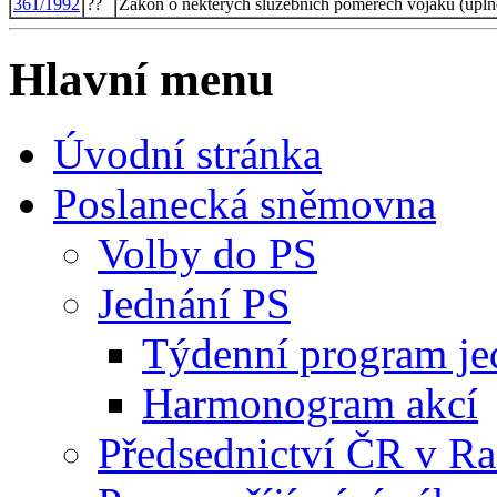
361/1992
??
Zákon o některých služebních poměrech vojáků (úplné
Hlavní menu
Úvodní stránka
Poslanecká sněmovna
Volby do PS
Jednání PS
Týdenní program je
Harmonogram akcí
Předsednictví ČR v R