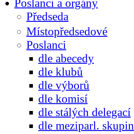
Poslanci a orgány
Předseda
Místopředsedové
Poslanci
dle abecedy
dle klubů
dle výborů
dle komisí
dle stálých delegací
dle meziparl. skupin