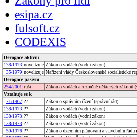
Zákony pro lidi
esipa.cz
fulsoft.cz
CODEXIS
Derogace aktivní
138/1973
novelizuje
Zákon o vodách (vodní zákon)
35/1979
novelizuje
Nařízení vlády Československé socialistické r
Derogace pasivní
254/2001
ruší
Zákon o vodách a o změně některých zákonů (
Vztahuje se k
71/1967
??
Zákon o správním řízení (správní řád)
138/1973
??
Zákon o vodách (vodní zákon)
138/1973
??
Zákon o vodách (vodní zákon)
138/1973
??
Zákon o vodách (vodní zákon)
50/1976
??
Zákon o územním plánování a stavebním řádu (