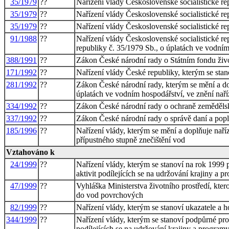
35/1979
??
Nařízení vlády Československé socialistické r
35/1979
??
Nařízení vlády Československé socialistické r
35/1979
??
Nařízení vlády Československé socialistické r
91/1988
??
Nařízení vlády Československé socialistické re
republiky č. 35/1979 Sb., o úplatách ve vodní
388/1991
??
Zákon České národní rady o Státním fondu živo
171/1992
??
Nařízení vlády České republiky, kterým se stan
281/1992
??
Zákon České národní rady, kterým se mění a dop
úplatách ve vodním hospodářství, ve znění naří
334/1992
??
Zákon České národní rady o ochraně zeměděls
337/1992
??
Zákon České národní rady o správě daní a pop
185/1996
??
Nařízení vlády, kterým se mění a doplňuje naří
přípustného stupně znečištění vod
Vztahováno k
24/1999
??
Nařízení vlády, kterým se stanoví na rok 199
aktivit podílejících se na udržování krajiny a
47/1999
??
Vyhláška Ministerstva životního prostředí, kte
do vod povrchových
82/1999
??
Nařízení vlády, kterým se stanoví ukazatele a 
344/1999
??
Nařízení vlády, kterým se stanoví podpůrné pr
podílejících se na udržování krajiny a progra