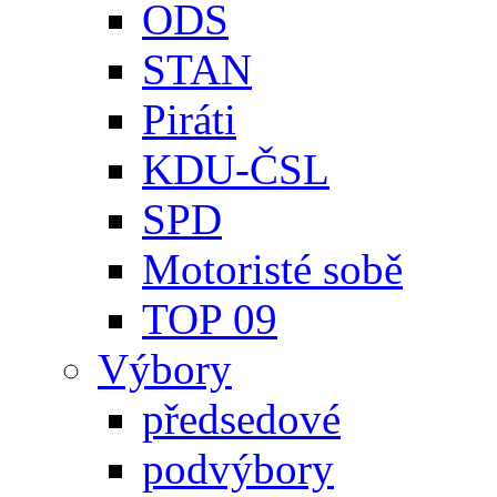
ODS
STAN
Piráti
KDU-ČSL
SPD
Motoristé sobě
TOP 09
Výbory
předsedové
podvýbory