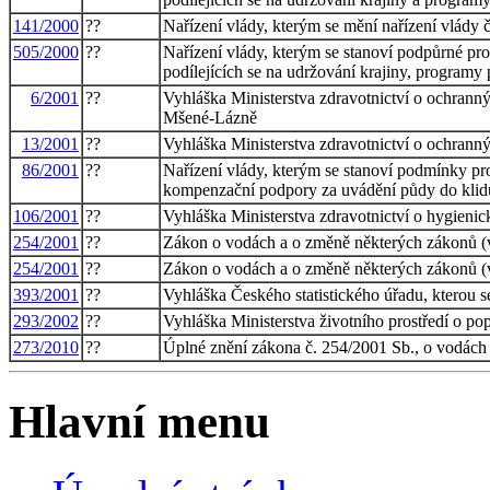
141/2000
??
Nařízení vlády, kterým se mění nařízení vlády 
505/2000
??
Nařízení vlády, kterým se stanoví podpůrné pr
podílejících se na udržování krajiny, programy 
6/2001
??
Vyhláška Ministerstva zdravotnictví o ochrann
Mšené-Lázně
13/2001
??
Vyhláška Ministerstva zdravotnictví o ochrann
86/2001
??
Nařízení vlády, kterým se stanoví podmínky pr
kompenzační podpory za uvádění půdy do klidu
106/2001
??
Vyhláška Ministerstva zdravotnictví o hygienic
254/2001
??
Zákon o vodách a o změně některých zákonů (
254/2001
??
Zákon o vodách a o změně některých zákonů (
393/2001
??
Vyhláška Českého statistického úřadu, kterou s
293/2002
??
Vyhláška Ministerstva životního prostředí o p
273/2010
??
Úplné znění zákona č. 254/2001 Sb., o vodách
Hlavní menu