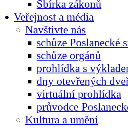
Sbírka zákonů
Veřejnost a média
Navštivte nás
schůze Poslanecké
schůze orgánů
prohlídka s výklad
dny otevřených dveř
virtuální prohlídka
průvodce Poslanec
Kultura a umění