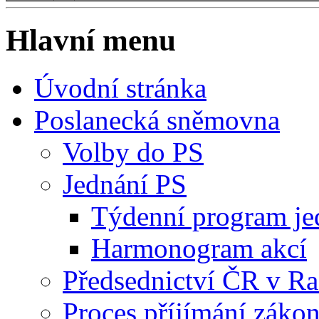
Hlavní menu
Úvodní stránka
Poslanecká sněmovna
Volby do PS
Jednání PS
Týdenní program je
Harmonogram akcí
Předsednictví ČR v R
Proces příjímání záko