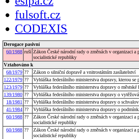
esipa.cz
fulsoft.cz
CODEXIS
Derogace pasivní
60/1988
ruší
Zákon České národní rady o změnách v organizaci a pů
socialistické republiky
Vztahováno k
68/1979
??
Zákon o silniční dopravě a vnitrostátním zasílatelství
122/1979
??
Vyhláška federálního ministerstva dopravy, kterou se p
123/1979
??
Vyhláška federálního ministerstva dopravy o městsk
139/1980
??
Vyhláška federálního ministerstva dopravy o vytěžován
18/1981
??
Vyhláška federálního ministerstva dopravy o schvalov
41/1984
??
Vyhláška federálního ministerstva dopravy o podmí
60/1988
??
Zákon České národní rady o změnách v organizaci a pů
socialistické republiky
60/1988
??
Zákon České národní rady o změnách v organizaci a pů
socialistické republiky