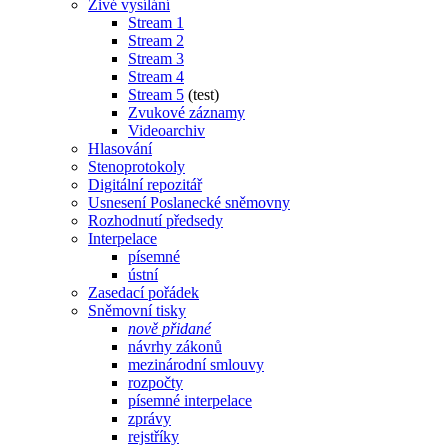
Živé vysílání
Stream 1
Stream 2
Stream 3
Stream 4
Stream 5
(test)
Zvukové záznamy
Videoarchiv
Hlasování
Stenoprotokoly
Digitální repozitář
Usnesení Poslanecké sněmovny
Rozhodnutí předsedy
Interpelace
písemné
ústní
Zasedací pořádek
Sněmovní tisky
nově přidané
návrhy zákonů
mezinárodní smlouvy
rozpočty
písemné interpelace
zprávy
rejstříky