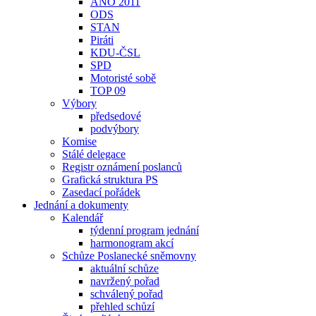
ANO 2011
ODS
STAN
Piráti
KDU-ČSL
SPD
Motoristé sobě
TOP 09
Výbory
předsedové
podvýbory
Komise
Stálé delegace
Registr oznámení poslanců
Grafická struktura PS
Zasedací pořádek
Jednání a dokumenty
Kalendář
týdenní program jednání
harmonogram akcí
Schůze Poslanecké sněmovny
aktuální schůze
navržený pořad
schválený pořad
přehled schůzí