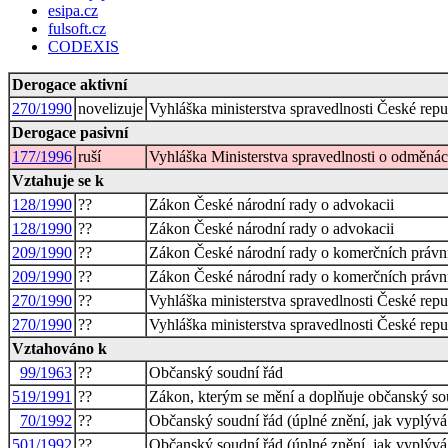
esipa.cz
fulsoft.cz
CODEXIS
Derogace aktivní
270/1990
novelizuje
Vyhláška ministerstva spravedlnosti České re
Derogace pasivní
177/1996
ruší
Vyhláška Ministerstva spravedlnosti o odměnác
Vztahuje se k
128/1990
??
Zákon České národní rady o advokacii
128/1990
??
Zákon České národní rady o advokacii
209/1990
??
Zákon České národní rady o komerčních právní
209/1990
??
Zákon České národní rady o komerčních právní
270/1990
??
Vyhláška ministerstva spravedlnosti České re
270/1990
??
Vyhláška ministerstva spravedlnosti České re
Vztahováno k
99/1963
??
Občanský soudní řád
519/1991
??
Zákon, kterým se mění a doplňuje občanský sou
70/1992
??
Občanský soudní řád (úplné znění, jak vyplývá
501/1992
??
Občanský soudní řád (úplné znění, jak vyplývá