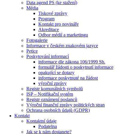
Data agend PS (ke stažení)
Média
Tiskové zprávy
Program
Kontakt pro novináře
Akreditace
Odbor médií a marketingu
Fotogalerie
Informace v českém znakovém jazyce
Petice
Poskytování informací
informace dle zákona 106/1999 Sb.
formulář žádosti o poskytnutí informace
opakující se dotazy
informace poskytnuté na žádost
výroční zprávy
Registr komunálních symbolů
ISP – Notifikační systém
Registr oznámení poslanců
Výroční finanční zprávy politických stran
Ochrana osobních údajů (GDPR)
Kontakt
Kontaktní údaje
Podatelna
Jak se k nám dostanete?