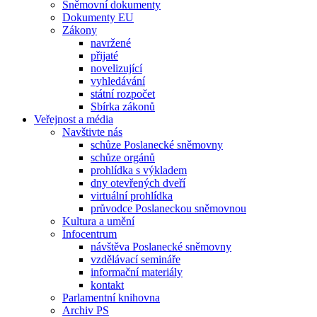
Sněmovní dokumenty
Dokumenty EU
Zákony
navržené
přijaté
novelizující
vyhledávání
státní rozpočet
Sbírka zákonů
Veřejnost a média
Navštivte nás
schůze Poslanecké sněmovny
schůze orgánů
prohlídka s výkladem
dny otevřených dveří
virtuální prohlídka
průvodce Poslaneckou sněmovnou
Kultura a umění
Infocentrum
návštěva Poslanecké sněmovny
vzdělávací semináře
informační materiály
kontakt
Parlamentní knihovna
Archiv PS