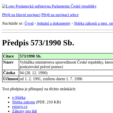
Přejít na hlavní navigaci
Přejít na navigaci sekce
Nacházíte se:
Úvod
›
Jednání a dokumenty
›
Sbírka zákonů a mez. s
Předpis 573/1990 Sb.
Citace
573/1990 Sb.
Název
Vyhláška ministerstva spravedlnosti České republiky, kte
poskytování právní pomoci
Částka
94 (28. 12. 1990)
Účinnost
od 1. 2. 1991, zrušeno dnem 1. 7. 1996
Text předpisu je přístupný na těchto stránkách:
e-Sbírka
Sbirka zakonu
(PDF, 210 KB)
epravo.cz
Zákony pro lidi