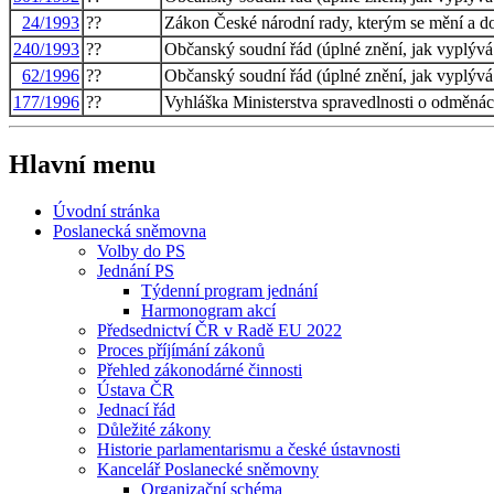
24/1993
??
Zákon České národní rady, kterým se mění a d
240/1993
??
Občanský soudní řád (úplné znění, jak vyplývá
62/1996
??
Občanský soudní řád (úplné znění, jak vyplývá
177/1996
??
Vyhláška Ministerstva spravedlnosti o odměnác
Hlavní menu
Úvodní stránka
Poslanecká sněmovna
Volby do PS
Jednání PS
Týdenní program jednání
Harmonogram akcí
Předsednictví ČR v Radě EU 2022
Proces příjímání zákonů
Přehled zákonodárné činnosti
Ústava ČR
Jednací řád
Důležité zákony
Historie parlamentarismu a české ústavnosti
Kancelář Poslanecké sněmovny
Organizační schéma