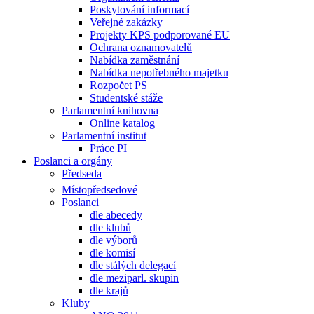
Poskytování informací
Veřejné zakázky
Projekty KPS podporované EU
Ochrana oznamovatelů
Nabídka zaměstnání
Nabídka nepotřebného majetku
Rozpočet PS
Studentské stáže
Parlamentní knihovna
Online katalog
Parlamentní institut
Práce PI
Poslanci a orgány
Předseda
Místopředsedové
Poslanci
dle abecedy
dle klubů
dle výborů
dle komisí
dle stálých delegací
dle meziparl. skupin
dle krajů
Kluby