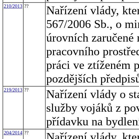
210/2013
??
Nařízení vlády, kte
567/2006 Sb., o mi
úrovních zaručené 
pracovního prostřed
práci ve ztíženém 
pozdějších předpis
219/2013
??
Nařízení vlády o s
služby vojáků z po
přídavku na bydlen
204/2014
??
Nařízení vlády, kte