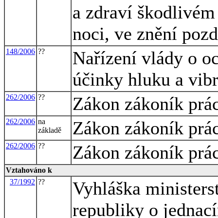
a zdraví škodlivém 
noci, ve znění pozd
148/2006
??
Nařízení vlády o o
účinky hluku a vibr
262/2006
??
Zákon zákoník prá
262/2006
na
Zákon zákoník prá
základě
262/2006
??
Zákon zákoník prá
Vztahováno k
37/1992
??
Vyhláška ministers
republiky o jednací