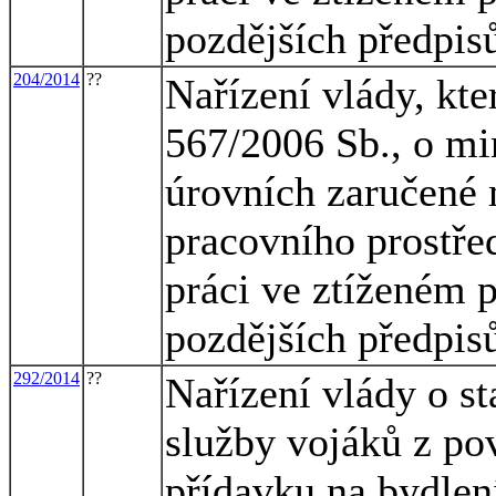
pozdějších předpis
204/2014
??
Nařízení vlády, kte
567/2006 Sb., o mi
úrovních zaručené 
pracovního prostřed
práci ve ztíženém 
pozdějších předpis
292/2014
??
Nařízení vlády o s
služby vojáků z po
přídavku na bydlen