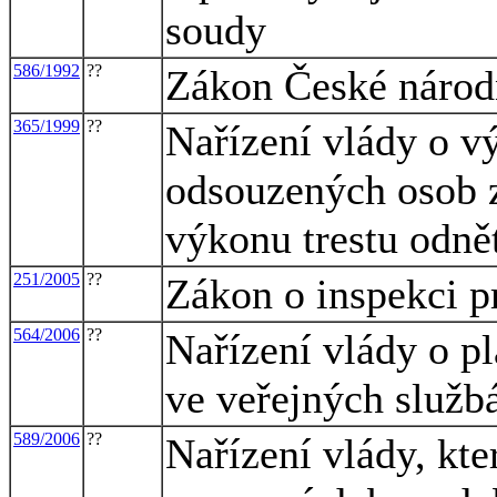
soudy
586/1992
??
Zákon České národn
365/1999
??
Nařízení vlády o 
odsouzených osob 
výkonu trestu odně
251/2005
??
Zákon o inspekci p
564/2006
??
Nařízení vlády o 
ve veřejných služb
589/2006
??
Nařízení vlády, kt