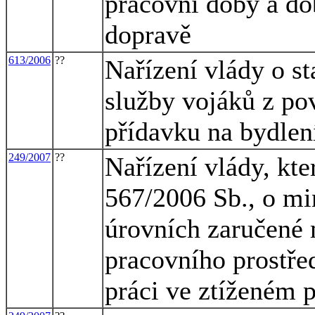
pracovní doby a d
dopravě
613/2006
??
Nařízení vlády o s
služby vojáků z po
přídavku na bydlen
249/2007
??
Nařízení vlády, kte
567/2006 Sb., o mi
úrovních zaručené 
pracovního prostřed
práci ve ztíženém 