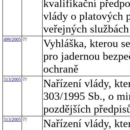
kvalifikační předp
vlády o platových
veřejných službách
499/2005
??
Vyhláška, kterou s
pro jadernou bezpeč
ochraně
513/2005
??
Nařízení vlády, kte
303/1995 Sb., o mi
pozdějších předpis
513/2005
??
Nařízení vlády, kte