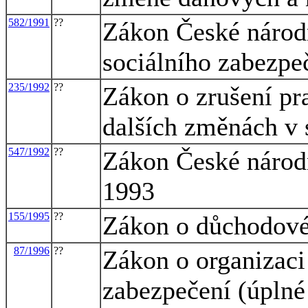
582/1991
??
Zákon České národn
sociálního zabezpe
235/1992
??
Zákon o zrušení pr
dalších změnách v 
547/1992
??
Zákon České národn
1993
155/1995
??
Zákon o důchodové
87/1996
??
Zákon o organizaci
zabezpečení (úplné