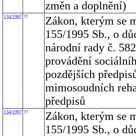
změn a doplnění)
134/1997
??
Zákon, kterým se m
155/1995 Sb., o dů
národní rady č. 582
provádění sociální
pozdějších předpisů
mimosoudních rehab
předpisů
134/1997
??
Zákon, kterým se m
155/1995 Sb., o dů