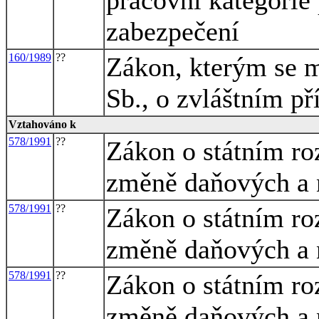
zabezpečení
160/1989
??
Zákon, kterým se m
Sb., o zvláštním p
Vztahováno k
578/1991
??
Zákon o státním ro
změně daňových a 
578/1991
??
Zákon o státním ro
změně daňových a 
578/1991
??
Zákon o státním ro
změně daňových a 