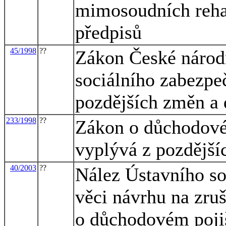
mimosoudních rehab
předpisů
45/1998
??
Zákon České národn
sociálního zabezpeč
pozdějších změn a 
233/1998
??
Zákon o důchodovém
vyplývá z pozdější
40/2003
??
Nález Ústavního so
věci návrhu na zru
o důchodovém poji