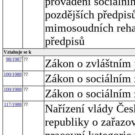
provádění sociální
pozdějších předpisů
mimosoudních rehab
předpisů
Vztahuje se k
98/1987
??
Zákon o zvláštním
100/1988
??
Zákon o sociálním
100/1988
??
Zákon o sociálním
117/1988
??
Nařízení vlády Čes
republiky o zařazov
pracovní kategorie