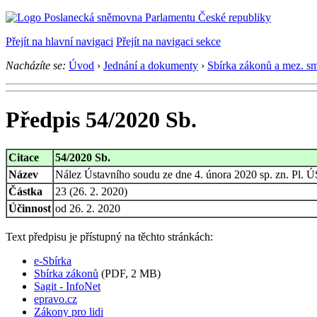
Přejít na hlavní navigaci
Přejít na navigaci sekce
Nacházíte se:
Úvod
›
Jednání a dokumenty
›
Sbírka zákonů a mez. s
Předpis 54/2020 Sb.
Citace
54/2020 Sb.
Název
Nález Ústavního soudu ze dne 4. února 2020 sp. zn. Pl. ÚS
Částka
23 (26. 2. 2020)
Účinnost
od 26. 2. 2020
Text předpisu je přístupný na těchto stránkách:
e-Sbírka
Sbírka zákonů
(PDF, 2 MB)
Sagit - InfoNet
epravo.cz
Zákony pro lidi