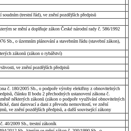
 soudním (trestní řád), ve znění pozdějších předpisů
, kterým se mění a doplňuje zákon České národní rady č. 586/1992
1976 Sb., o územním plánování a stavebním řádu (stavební zákon),
terých zákonů (zákon o rybářství)
livosti, ve znění pozdějších předpisů
kona č. 180/2005 Sb., o podpoře výroby elektřiny z obnovitelných
ředpisů, článku II bodu 2 přechodných ustanovení zákona č.
o změně některých zákonů (zákon o podpoře využívání obnovitelných
dické, dani darovací a dani z převodu nemovitostí, ve znění
mů, ve znění pozdějších předpisů, a další související zákony
. 40/2009 Sb., trestní zákoník
. 494/2012 Sb., kterým se mění zákon č. 200/1990 Sb., o