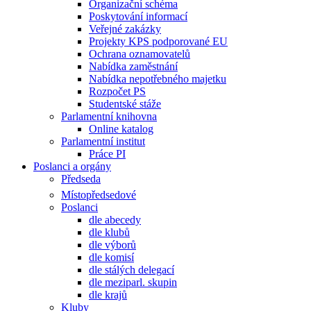
Organizační schéma
Poskytování informací
Veřejné zakázky
Projekty KPS podporované EU
Ochrana oznamovatelů
Nabídka zaměstnání
Nabídka nepotřebného majetku
Rozpočet PS
Studentské stáže
Parlamentní knihovna
Online katalog
Parlamentní institut
Práce PI
Poslanci a orgány
Předseda
Místopředsedové
Poslanci
dle abecedy
dle klubů
dle výborů
dle komisí
dle stálých delegací
dle meziparl. skupin
dle krajů
Kluby