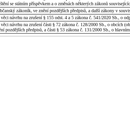
ištění se státním příspěvkem a o změnách některých zákonů související
čanský zákoník, ve znění pozdějších předpisů, a další zákony v souvisl
 věci návrhu na zrušení § 155 odst. 4 a 5 zákona č. 541/2020 Sb., o o
ěci návrhu na zrušení části § 72 zákona č. 128/2000 Sb., o obcích (obe
nění pozdějších předpisů, a části § 53 zákona č. 131/2000 Sb., o hlavní