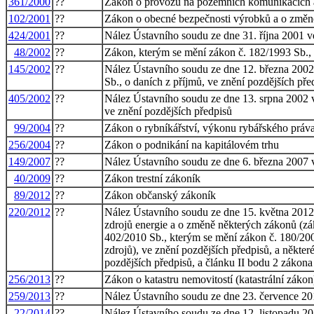
361/2000
??
Zákon o provozu na pozemních komunikacích 
102/2001
??
Zákon o obecné bezpečnosti výrobků a o změn
424/2001
??
Nález Ústavního soudu ze dne 31. října 2001 ve
48/2002
??
Zákon, kterým se mění zákon č. 182/1993 Sb., 
145/2002
??
Nález Ústavního soudu ze dne 12. března 2002 v
Sb., o daních z příjmů, ve znění pozdějších pře
405/2002
??
Nález Ústavního soudu ze dne 13. srpna 2002 v
ve znění pozdějších předpisů
99/2004
??
Zákon o rybníkářství, výkonu rybářského práva
256/2004
??
Zákon o podnikání na kapitálovém trhu
149/2007
??
Nález Ústavního soudu ze dne 6. března 2007 ve
40/2009
??
Zákon trestní zákoník
89/2012
??
Zákon občanský zákoník
220/2012
??
Nález Ústavního soudu ze dne 15. května 2012 s
zdrojů energie a o změně některých zákonů (zá
402/2010 Sb., kterým se mění zákon č. 180/200
zdrojů), ve znění pozdějších předpisů, a někter
pozdějších předpisů, a článku II bodu 2 zákona
256/2013
??
Zákon o katastru nemovitostí (katastrální zákon
259/2013
??
Nález Ústavního soudu ze dne 23. července 2013
22/2014
??
Nález Ústavního soudu ze dne 12. listopadu 201