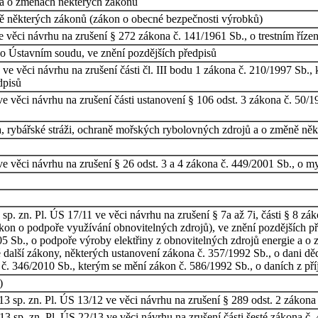
a o změnách některých zákonů
ě některých zákonů (zákon o obecné bezpečnosti výrobků)
 věci návrhu na zrušení § 272 zákona č. 141/1961 Sb., o trestním řízení
o Ústavním soudu, ve znění pozdějších předpisů
e věci návrhu na zrušení části čl. III bodu 1 zákona č. 210/1997 Sb.
dpisů
e věci návrhu na zrušení části ustanovení § 106 odst. 3 zákona č. 50/
, rybářské stráži, ochraně mořských rybolovných zdrojů a o změně něk
 věci návrhu na zrušení § 26 odst. 3 a 4 zákona č. 449/2001 Sb., o mys
p. zn. Pl. ÚS 17/11 ve věci návrhu na zrušení § 7a až 7i, části § 8 zá
kon o podpoře využívání obnovitelných zdrojů), ve znění pozdějších p
5 Sb., o podpoře výroby elektřiny z obnovitelných zdrojů energie a 
é další zákony, některých ustanovení zákona č. 357/1992 Sb., o dani dě
 č. 346/2010 Sb., kterým se mění zákon č. 586/1992 Sb., o daních z příj
)
 sp. zn. Pl. ÚS 13/12 ve věci návrhu na zrušení § 289 odst. 2 zákona č
3 sp. zn. Pl. ÚS 22/13 ve věci návrhu na zrušení části šesté zákona č