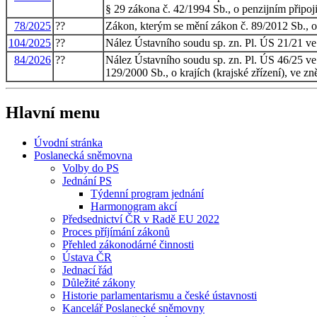
§ 29 zákona č. 42/1994 Sb., o penzijním připoj
78/2025
??
Zákon, kterým se mění zákon č. 89/2012 Sb., ob
104/2025
??
Nález Ústavního soudu sp. zn. Pl. ÚS 21/21 ve
84/2026
??
Nález Ústavního soudu sp. zn. Pl. ÚS 46/25 ve v
129/2000 Sb., o krajích (krajské zřízení), ve z
Hlavní menu
Úvodní stránka
Poslanecká sněmovna
Volby do PS
Jednání PS
Týdenní program jednání
Harmonogram akcí
Předsednictví ČR v Radě EU 2022
Proces příjímání zákonů
Přehled zákonodárné činnosti
Ústava ČR
Jednací řád
Důležité zákony
Historie parlamentarismu a české ústavnosti
Kancelář Poslanecké sněmovny