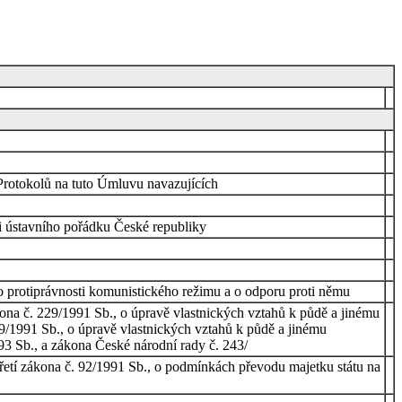
 Protokolů na tuto Úmluvu navazujících
stavního pořádku České republiky
o protiprávnosti komunistického režimu a o odporu proti němu
ona č. 229/1991 Sb., o úpravě vlastnických vztahů k půdě a jinému
9/1991 Sb., o úpravě vlastnických vztahů k půdě a jinému
3 Sb., a zákona České národní rady č. 243/
třetí zákona č. 92/1991 Sb., o podmínkách převodu majetku státu na