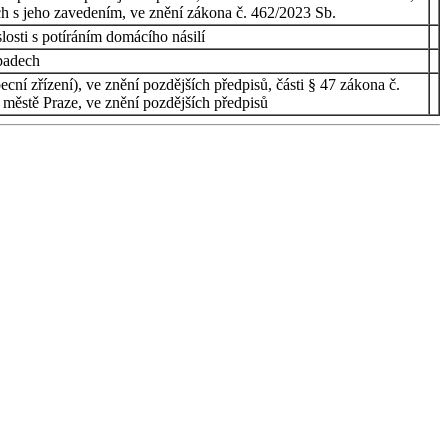
ch s jeho zavedením, ve znění zákona č. 462/2023 Sb.
osti s potíráním domácího násilí
dpadech
cní zřízení), ve znění pozdějších předpisů, části § 47 zákona č.
m městě Praze, ve znění pozdějších předpisů