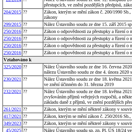
přestupcích, ve znění pozdějších předpisů, záko
204/2015
??
Zákon, kterým se mění zákon č. 200/1990 Sb., o 
zákony
299/2015
??
Nález Ústavního soudu ze dne 15. září 2015 sp.
250/2016
??
Zákon o odpovědnosti za přestupky a řízení o 
250/2016
??
Zákon o odpovědnosti za přestupky a řízení o 
250/2016
??
Zákon o odpovědnosti za přestupky a řízení o 
250/2016
??
Zákon o odpovědnosti za přestupky a řízení o 
Vztahováno k
325/2020
??
Nález Ústavního soudu ze dne 16. června 2020 s
nálezu Ústavního soudu ze dne 4. února 2020 s
230/2021
??
Nález Ústavního soudu ze dne 18. května 2021 s
ve znění účinném do 31. března 2019
232/2021
??
Nález Ústavního soudu ze dne 18. května 2021 s
zvyšováním příjmů veřejných rozpočtů, a někter
základu daně z příjmů, ve znění pozdějších pře
261/2021
??
Zákon, kterým se mění některé zákony v souvisl
417/2021
??
Zákon, kterým se mění zákon č. 250/2016 Sb., o
349/2023
??
Zákon, kterým se mění některé zákony v souvisl
45/2025
??
Nález Ústavního soudu sp. zn. Pl. ÚS 18/24 ve 