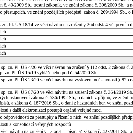
n č. 40/2009 Sb., trestní zákoník, ve znění zákona č. 306/2009 Sb., a n
přestupcích, ve znění pozdějších předpisů, zákon č. 269/1994 Sb., o Rej
 zn. Pl. ÚS 18/14 ve věci návrhu na zrušení § 264 odst. 4 vět první a
nich
nich
nich
nich
p. zn. Pl. ÚS 4/20 ve věci návrhu na zrušení § 112 odst. 2 zákona č. 2
p. zn. Pl. ÚS 15/19 vyhlášeného pod č. 54/2020 Sb.
p. zn. Pl. ÚS 23/20 ve věci návrhu na vyslovení neústavnosti § 82b ods
p. zn. Pl. ÚS 87/20 ve věci návrhu na zrušení zákona č. 364/2019 Sb., 
ých ustanovení zákona č. 586/1992 Sb., o daních z příjmů, ve znění poz
dpisů, a zákona č. 187/2016 Sb., o dani z hazardních her, ve znění pozd
osti s další elektronizací postupů orgánů veřejné moci
 odpovědnosti za přestupky a řízení o nich, ve znění pozdějších předpi
osti s konsolidací veřejných rozpočtů
věci návrhu na zrušení § 13 odst. 1 písm. a) zákona č. 427/2011 Sb., 