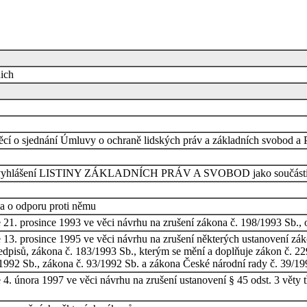
nich
 věcí o sjednání Úmluvy o ochraně lidských práv a základních svobod a
 o vyhlášení LISTINY ZÁKLADNÍCH PRÁV A SVOBOD jako součásti ú
 a o odporu proti němu
21. prosince 1993 ve věci návrhu na zrušení zákona č. 198/1993 Sb., 
13. prosince 1995 ve věci návrhu na zrušení některých ustanovení zák
dpisů, zákona č. 183/1993 Sb., kterým se mění a doplňuje zákon č. 22
992 Sb., zákona č. 93/1992 Sb. a zákona České národní rady č. 39/199
4. února 1997 ve věci návrhu na zrušení ustanovení § 45 odst. 3 věty 