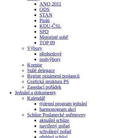
ANO 2011
ODS
STAN
Piráti
KDU-ČSL
SPD
Motoristé sobě
TOP 09
Výbory
předsedové
podvýbory
Komise
Stálé delegace
Registr oznámení poslanců
Grafická struktura PS
Zasedací pořádek
Jednání a dokumenty
Kalendář
týdenní program jednání
harmonogram akcí
Schůze Poslanecké sněmovny
aktuální schůze
navržený pořad
schválený pořad
přehled schůzí