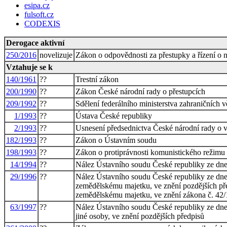
esipa.cz
fulsoft.cz
CODEXIS
Derogace aktivní
250/2016
novelizuje
Zákon o odpovědnosti za přestupky a řízení o 
Vztahuje se k
140/1961
??
Trestní zákon
200/1990
??
Zákon České národní rady o přestupcích
209/1992
??
Sdělení federálního ministerstva zahraničních
1/1993
??
Ústava České republiky
2/1993
??
Usnesení předsednictva České národní rady
182/1993
??
Zákon o Ústavním soudu
198/1993
??
Zákon o protiprávnosti komunistického režimu
14/1994
??
Nález Ústavního soudu České republiky ze dne 
29/1996
??
Nález Ústavního soudu České republiky ze dne 
zemědělskému majetku, ve znění pozdějších pře
zemědělskému majetku, ve znění zákona č. 42/1
63/1997
??
Nález Ústavního soudu České republiky ze dne 
jiné osoby, ve znění pozdějších předpisů