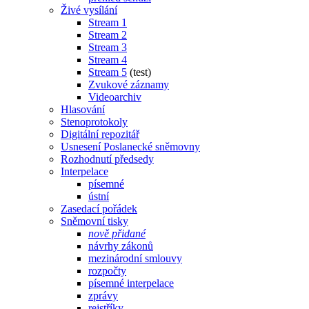
Živé vysílání
Stream 1
Stream 2
Stream 3
Stream 4
Stream 5
(test)
Zvukové záznamy
Videoarchiv
Hlasování
Stenoprotokoly
Digitální repozitář
Usnesení Poslanecké sněmovny
Rozhodnutí předsedy
Interpelace
písemné
ústní
Zasedací pořádek
Sněmovní tisky
nově přidané
návrhy zákonů
mezinárodní smlouvy
rozpočty
písemné interpelace
zprávy
rejstříky