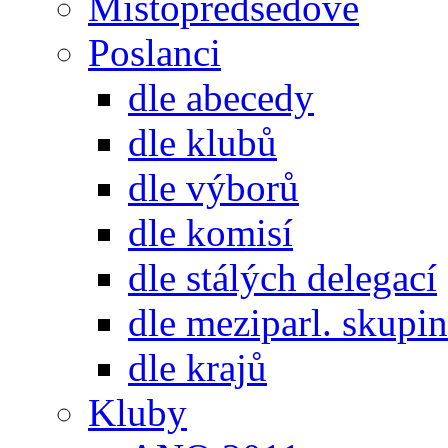
Místopředsedové
Poslanci
dle abecedy
dle klubů
dle výborů
dle komisí
dle stálých delegací
dle meziparl. skupin
dle krajů
Kluby