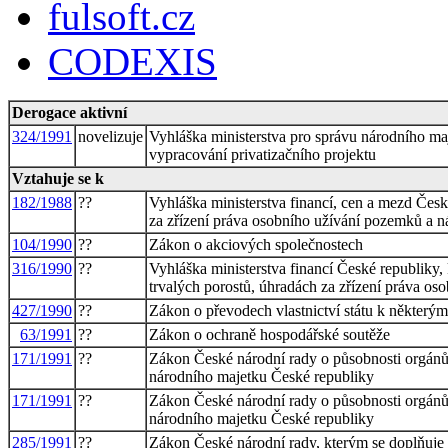
fulsoft.cz
CODEXIS
Derogace aktivní
324/1991
novelizuje
Vyhláška ministerstva pro správu národního maj
vypracování privatizačního projektu
Vztahuje se k
182/1988
??
Vyhláška ministerstva financí, cen a mezd Česk
za zřízení práva osobního užívání pozemků a 
104/1990
??
Zákon o akciových společnostech
316/1990
??
Vyhláška ministerstva financí České republiky,
trvalých porostů, úhradách za zřízení práva o
427/1990
??
Zákon o převodech vlastnictví státu k některý
63/1991
??
Zákon o ochraně hospodářské soutěže
171/1991
??
Zákon České národní rady o působnosti orgánů
národního majetku České republiky
171/1991
??
Zákon České národní rady o působnosti orgánů
národního majetku České republiky
285/1991
??
Zákon České národní rady, kterým se doplňuje