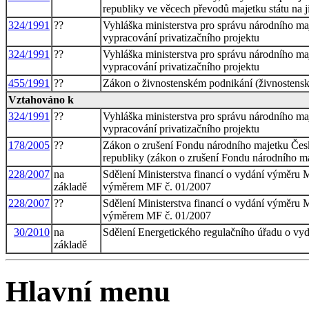
republiky ve věcech převodů majetku státu na 
324/1991
??
Vyhláška ministerstva pro správu národního maj
vypracování privatizačního projektu
324/1991
??
Vyhláška ministerstva pro správu národního maj
vypracování privatizačního projektu
455/1991
??
Zákon o živnostenském podnikání (živnostens
Vztahováno k
324/1991
??
Vyhláška ministerstva pro správu národního maj
vypracování privatizačního projektu
178/2005
??
Zákon o zrušení Fondu národního majetku České 
republiky (zákon o zrušení Fondu národního m
228/2007
na
Sdělení Ministerstva financí o vydání výměru
základě
výměrem MF č. 01/2007
228/2007
??
Sdělení Ministerstva financí o vydání výměru
výměrem MF č. 01/2007
30/2010
na
Sdělení Energetického regulačního úřadu o vy
základě
Hlavní menu