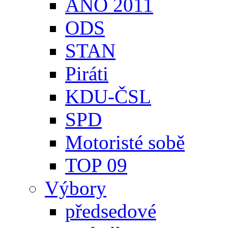
ANO 2011
ODS
STAN
Piráti
KDU-ČSL
SPD
Motoristé sobě
TOP 09
Výbory
předsedové