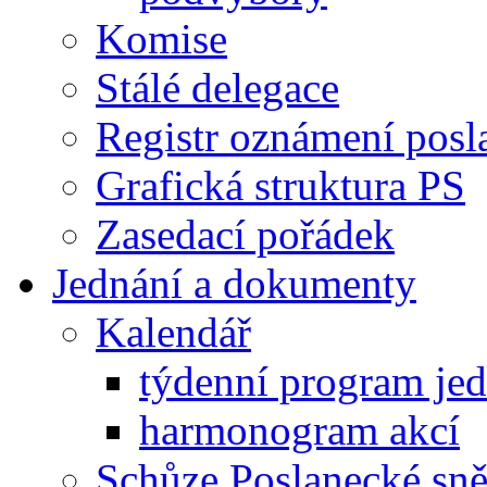
Komise
Stálé delegace
Registr oznámení posl
Grafická struktura PS
Zasedací pořádek
Jednání a dokumenty
Kalendář
týdenní program je
harmonogram akcí
Schůze Poslanecké s