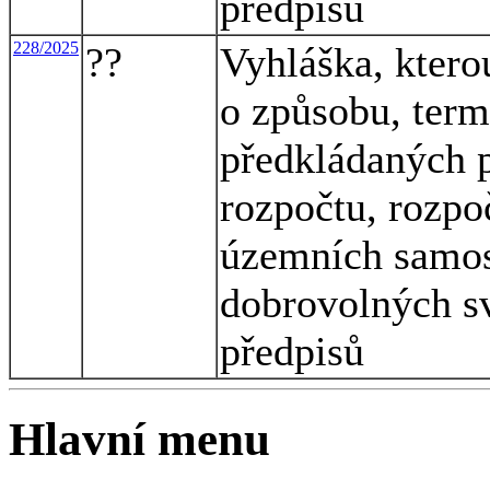
předpisů
228/2025
??
Vyhláška, ktero
o způsobu, term
předkládaných p
rozpočtu, rozpo
územních samos
dobrovolných sv
předpisů
Hlavní menu