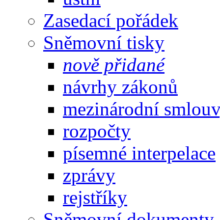
Zasedací pořádek
Sněmovní tisky
nově přidané
návrhy zákonů
mezinárodní smlou
rozpočty
písemné interpelace
zprávy
rejstříky
Sněmovní dokumenty