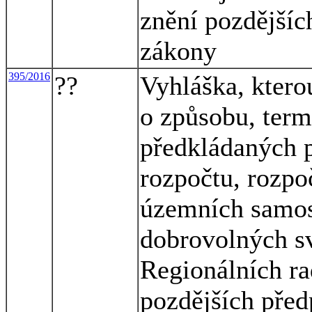
znění pozdějších
zákony
395/2016
??
Vyhláška, ktero
o způsobu, term
předkládaných p
rozpočtu, rozpo
územních samos
dobrovolných sv
Regionálních ra
pozdějších před