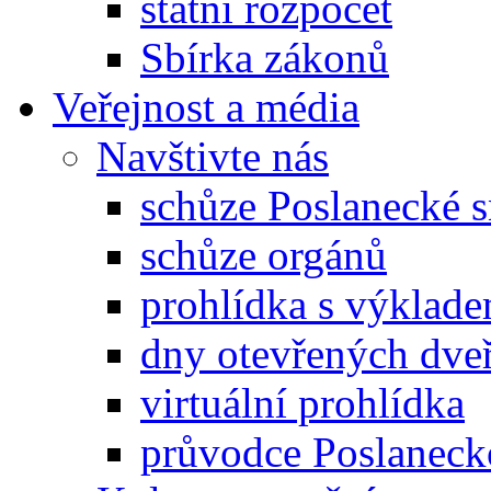
státní rozpočet
Sbírka zákonů
Veřejnost a média
Navštivte nás
schůze Poslanecké
schůze orgánů
prohlídka s výklad
dny otevřených dveř
virtuální prohlídka
průvodce Poslanec