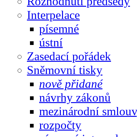
Rozhodnutí předsedy
Interpelace
písemné
ústní
Zasedací pořádek
Sněmovní tisky
nově přidané
návrhy zákonů
mezinárodní smlou
rozpočty