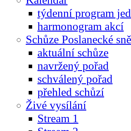
týdenní program je
harmonogram akcí
Schůze Poslanecké s
aktuální schůze
navržený pořad
schválený pořad
přehled schůzí
Živé vysílání
Stream 1