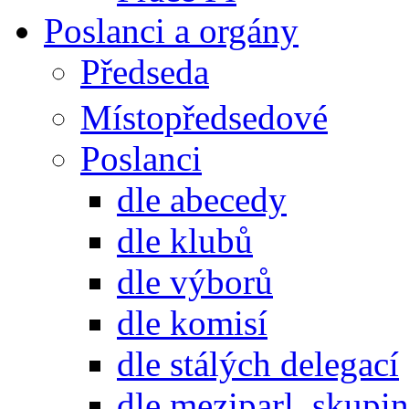
Poslanci a orgány
Předseda
Místopředsedové
Poslanci
dle abecedy
dle klubů
dle výborů
dle komisí
dle stálých delegací
dle meziparl. skupin