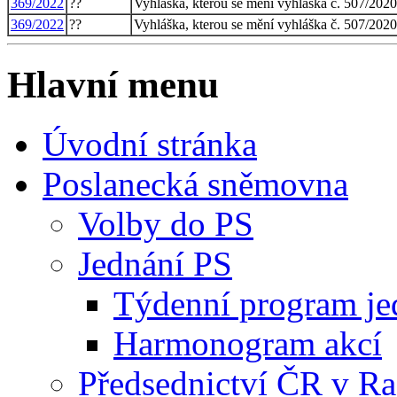
369/2022
??
Vyhláška, kterou se mění vyhláška č. 507/202
369/2022
??
Vyhláška, kterou se mění vyhláška č. 507/202
Hlavní menu
Úvodní stránka
Poslanecká sněmovna
Volby do PS
Jednání PS
Týdenní program je
Harmonogram akcí
Předsednictví ČR v R