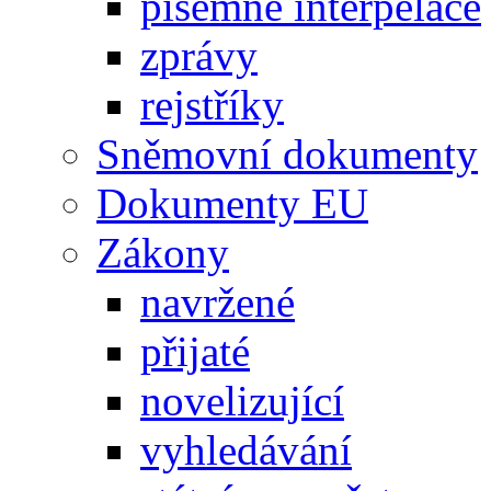
písemné interpelace
zprávy
rejstříky
Sněmovní dokumenty
Dokumenty EU
Zákony
navržené
přijaté
novelizující
vyhledávání