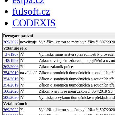
fulsoft.cz
CODEXIS
Derogace pasivní
369/2022
novelizuje
Vyhláška, kterou se mění vyhláška č. 507/202
Vztahuje se k
37/1967
??
Vyhláška ministerstva spravedlnosti k proveden
48/1997
??
Zákon o veřejném zdravotním pojištění a o změ
262/2006
??
Zákon zákoník práce
354/2019
na základě
Zákon o soudních tlumočnících a soudních přek
354/2019
??
Zákon o soudních tlumočnících a soudních přek
354/2019
??
Zákon o soudních tlumočnících a soudních přek
166/2020
??
Zákon, kterým se mění zákon č. 354/2019 Sb., 
506/2020
??
Vyhláška o výkonu tlumočnické a překladatelsk
Vztahováno k
369/2022
??
Vyhláška, kterou se mění vyhláška č. 507/202