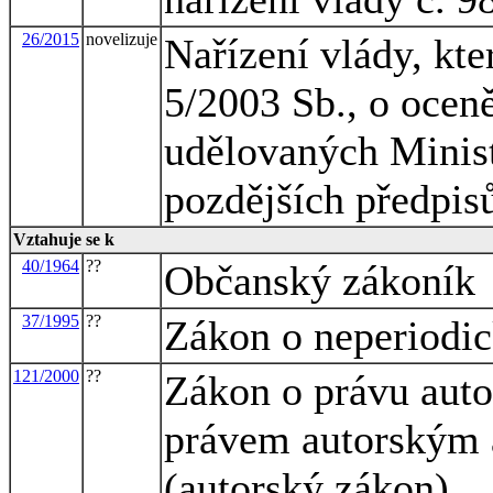
26/2015
novelizuje
Nařízení vlády, kte
5/2003 Sb., o oceně
udělovaných Minist
pozdějších předpis
Vztahuje se k
40/1964
??
Občanský zákoník
37/1995
??
Zákon o neperiodic
121/2000
??
Zákon o právu auto
právem autorským 
(autorský zákon)