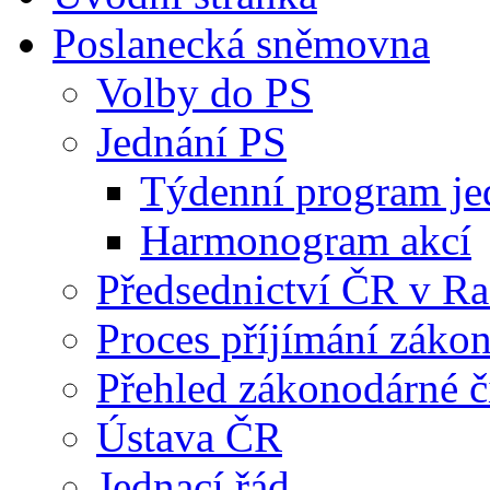
Poslanecká sněmovna
Volby do PS
Jednání PS
Týdenní program je
Harmonogram akcí
Předsednictví ČR v R
Proces příjímání záko
Přehled zákonodárné č
Ústava ČR
Jednací řád