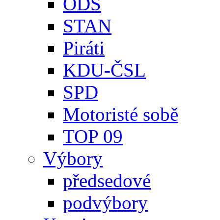
ODS
STAN
Piráti
KDU-ČSL
SPD
Motoristé sobě
TOP 09
Výbory
předsedové
podvýbory