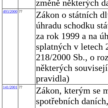
změně některých d
493/2000
??
Zákon o státních d
úhradu schodku stá
za rok 1999 a na úh
splatných v letech
218/2000 Sb., o ro
některých souvisej
pravidla)
141/2001
??
Zákon, kterým se m
spotřebních daních,