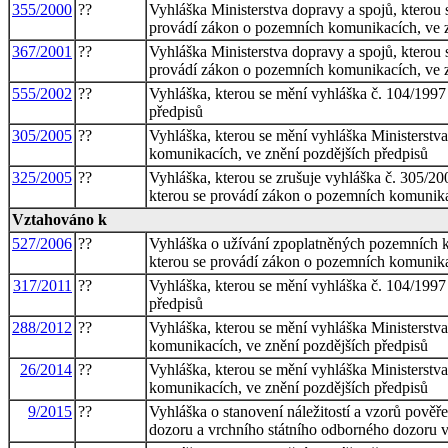
355/2000
??
Vyhláška Ministerstva dopravy a spojů, kterou 
provádí zákon o pozemních komunikacích, ve z
367/2001
??
Vyhláška Ministerstva dopravy a spojů, kterou 
provádí zákon o pozemních komunikacích, ve z
555/2002
??
Vyhláška, kterou se mění vyhláška č. 104/1997
předpisů
305/2005
??
Vyhláška, kterou se mění vyhláška Ministerstv
komunikacích, ve znění pozdějších předpisů
325/2005
??
Vyhláška, kterou se zrušuje vyhláška č. 305/20
kterou se provádí zákon o pozemních komunika
Vztahováno k
527/2006
??
Vyhláška o užívání zpoplatněných pozemních k
kterou se provádí zákon o pozemních komunika
317/2011
??
Vyhláška, kterou se mění vyhláška č. 104/1997
předpisů
288/2012
??
Vyhláška, kterou se mění vyhláška Ministerstv
komunikacích, ve znění pozdějších předpisů
26/2014
??
Vyhláška, kterou se mění vyhláška Ministerstv
komunikacích, ve znění pozdějších předpisů
9/2015
??
Vyhláška o stanovení náležitostí a vzorů pověř
dozoru a vrchního státního odborného dozoru v