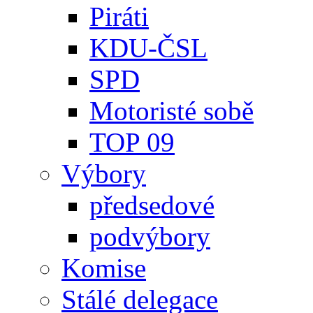
Piráti
KDU-ČSL
SPD
Motoristé sobě
TOP 09
Výbory
předsedové
podvýbory
Komise
Stálé delegace