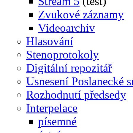
Stream 5
(test)
Zvukové záznamy
Videoarchiv
Hlasování
Stenoprotokoly
Digitální repozitář
Usnesení Poslanecké 
Rozhodnutí předsedy
Interpelace
písemné