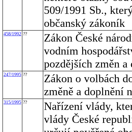
509/1991 Sb., kter
občanský zákoník
458/1992
??
Zákon České národn
vodním hospodářstv
pozdějších změn a 
247/1995
??
Zákon o volbách do
změně a doplnění n
315/1995
??
Nařízení vlády, kt
vlády České republ
určují pověřené ob