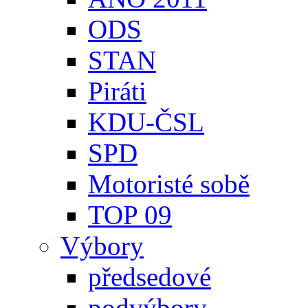
ODS
STAN
Piráti
KDU-ČSL
SPD
Motoristé sobě
TOP 09
Výbory
předsedové
podvýbory