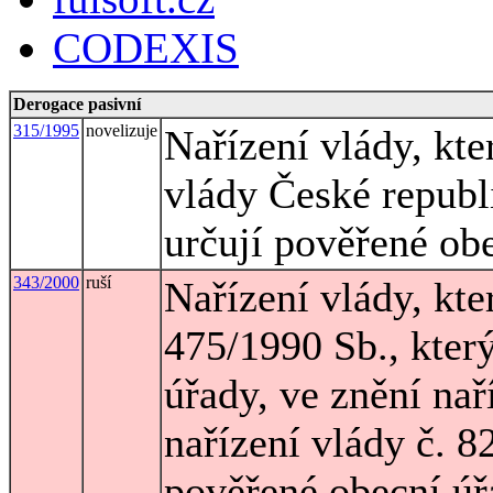
CODEXIS
Derogace pasivní
315/1995
novelizuje
Nařízení vlády, kt
vlády České republ
určují pověřené ob
343/2000
ruší
Nařízení vlády, kte
475/1990 Sb., kter
úřady, ve znění nař
nařízení vlády č. 8
pověřené obecní ú