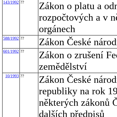
143/1992
??
Zákon o platu a od
rozpočtových a v n
orgánech
588/1992
??
Zákon České národn
601/1992
??
Zákon o zrušení Fe
zemědělství
10/1993
??
Zákon České národn
republiky na rok 1
některých zákonů Č
dalších předpisů