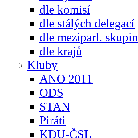
dle komisí
dle stálých delegací
dle meziparl. skupin
dle krajů
Kluby
ANO 2011
ODS
STAN
Piráti
KDU-ČSL