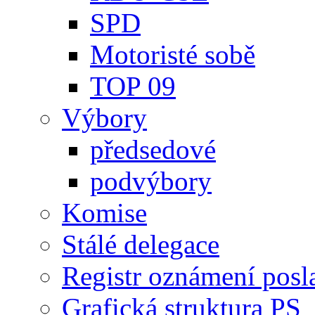
SPD
Motoristé sobě
TOP 09
Výbory
předsedové
podvýbory
Komise
Stálé delegace
Registr oznámení posl
Grafická struktura PS