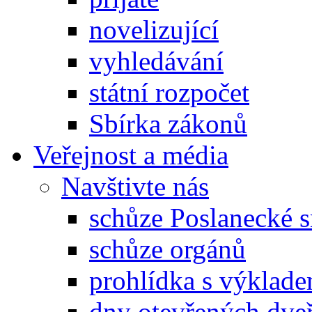
novelizující
vyhledávání
státní rozpočet
Sbírka zákonů
Veřejnost a média
Navštivte nás
schůze Poslanecké
schůze orgánů
prohlídka s výklad
dny otevřených dveř