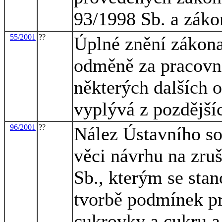
93/1998 Sb. a záko
55/2001
??
Úplné znění zákona 
odměně za pracovní
některých dalších o
vyplývá z pozdějš
96/2001
??
Nález Ústavního so
věci návrhu na zruš
Sb., kterým se stan
tvorbě podmínek pr
cukrovky a cukru a 