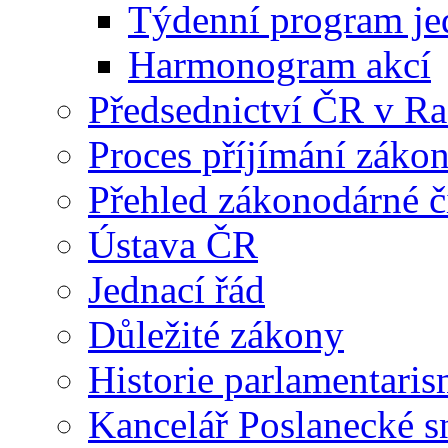
Týdenní program je
Harmonogram akcí
Předsednictví ČR v R
Proces příjímání záko
Přehled zákonodárné č
Ústava ČR
Jednací řád
Důležité zákony
Historie parlamentaris
Kancelář Poslanecké 