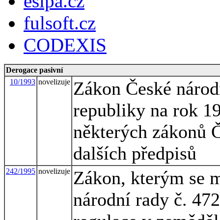
esipa.cz
fulsoft.cz
CODEXIS
Derogace pasivní
10/1993
novelizuje
Zákon České národn
republiky na rok 1
některých zákonů Č
dalších předpisů
242/1995
novelizuje
Zákon, kterým se m
národní rady č. 472