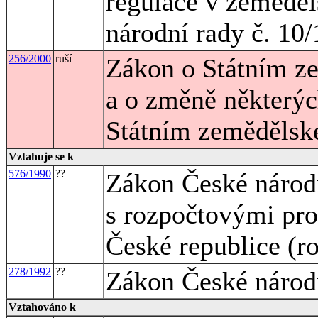
regulace v zeměděl
národní rady č. 10
256/2000
ruší
Zákon o Státním z
a o změně některýc
Státním zemědělsk
Vztahuje se k
576/1990
??
Zákon České národn
s rozpočtovými pro
České republice (r
278/1992
??
Zákon České národní
Vztahováno k