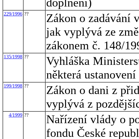
doplnění)
229/1996
??
Zákon o zadávání v
jak vyplývá ze změ
zákonem č. 148/19
135/1998
??
Vyhláška Ministerst
některá ustanovení
199/1998
??
Zákon o dani z při
vyplývá z pozdější
4/1999
??
Nařízení vlády o p
fondu České republ