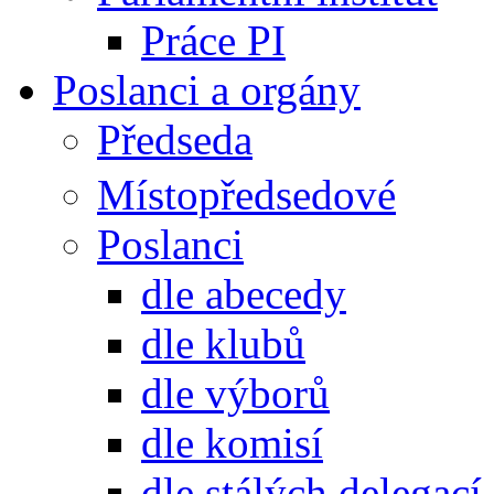
Práce PI
Poslanci a orgány
Předseda
Místopředsedové
Poslanci
dle abecedy
dle klubů
dle výborů
dle komisí
dle stálých delegací