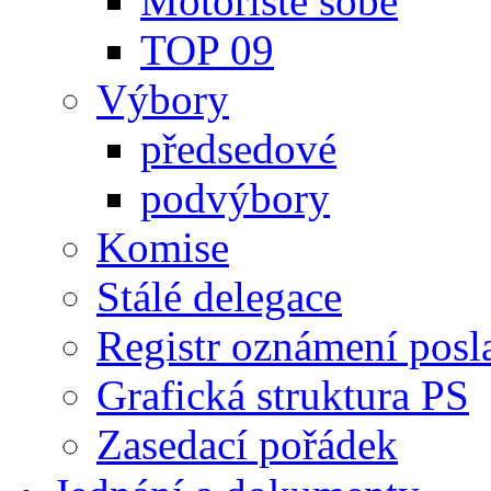
Motoristé sobě
TOP 09
Výbory
předsedové
podvýbory
Komise
Stálé delegace
Registr oznámení posl
Grafická struktura PS
Zasedací pořádek