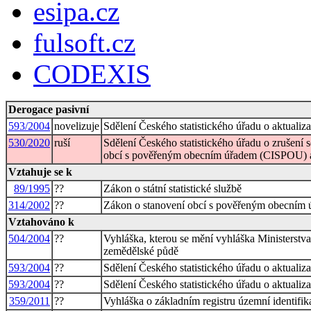
esipa.cz
fulsoft.cz
CODEXIS
Derogace pasivní
593/2004
novelizuje
Sdělení Českého statistického úřadu o aktual
530/2020
ruší
Sdělení Českého statistického úřadu o zrušení 
obcí s pověřeným obecním úřadem (CISPOU) a
Vztahuje se k
89/1995
??
Zákon o státní statistické službě
314/2002
??
Zákon o stanovení obcí s pověřeným obecním ú
Vztahováno k
504/2004
??
Vyhláška, kterou se mění vyhláška Ministerstva
zemědělské půdě
593/2004
??
Sdělení Českého statistického úřadu o aktual
593/2004
??
Sdělení Českého statistického úřadu o aktual
359/2011
??
Vyhláška o základním registru územní identifik