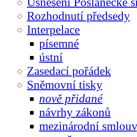
Usnesení Poslanecké 
Rozhodnutí předsedy
Interpelace
písemné
ústní
Zasedací pořádek
Sněmovní tisky
nově přidané
návrhy zákonů
mezinárodní smlou