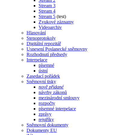
Stream 2
Stream 3
Stream 4
Stream 5
(test)
Zvukové záznamy
Videoarchiv
Hlasování
Stenoprotokoly
Digitální repozitář
Usnesení Poslanecké sněmovny
Rozhodnutí předsedy
Interpelace
písemné
ústní
Zasedací pořádek
Sněmovní tisky
nově přidané
návrhy zákonů
mezinárodní smlouvy
rozpočty
písemné interpelace
zprávy
rejstříky
Sněmovní dokumenty
Dokumenty EU