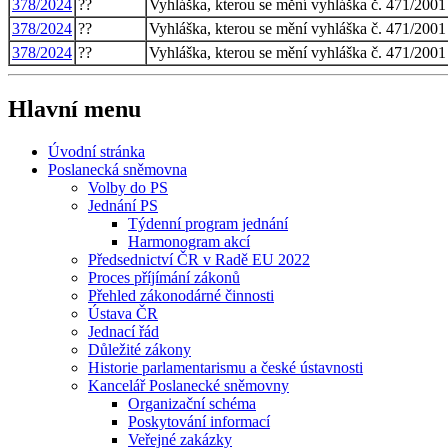
378/2024
??
Vyhláška, kterou se mění vyhláška č. 471/2001
378/2024
??
Vyhláška, kterou se mění vyhláška č. 471/2001
378/2024
??
Vyhláška, kterou se mění vyhláška č. 471/2001
Hlavní menu
Úvodní stránka
Poslanecká sněmovna
Volby do PS
Jednání PS
Týdenní program jednání
Harmonogram akcí
Předsednictví ČR v Radě EU 2022
Proces příjímání zákonů
Přehled zákonodárné činnosti
Ústava ČR
Jednací řád
Důležité zákony
Historie parlamentarismu a české ústavnosti
Kancelář Poslanecké sněmovny
Organizační schéma
Poskytování informací
Veřejné zakázky