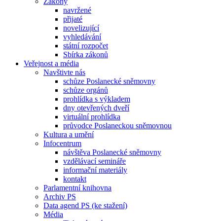
Zákony
navržené
přijaté
novelizující
vyhledávání
státní rozpočet
Sbírka zákonů
Veřejnost a média
Navštivte nás
schůze Poslanecké sněmovny
schůze orgánů
prohlídka s výkladem
dny otevřených dveří
virtuální prohlídka
průvodce Poslaneckou sněmovnou
Kultura a umění
Infocentrum
návštěva Poslanecké sněmovny
vzdělávací semináře
informační materiály
kontakt
Parlamentní knihovna
Archiv PS
Data agend PS (ke stažení)
Média