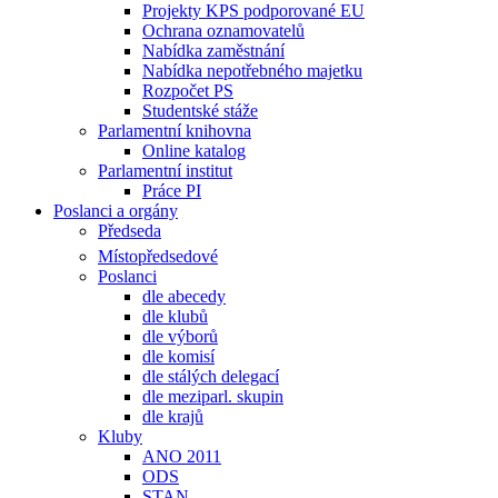
Projekty KPS podporované EU
Ochrana oznamovatelů
Nabídka zaměstnání
Nabídka nepotřebného majetku
Rozpočet PS
Studentské stáže
Parlamentní knihovna
Online katalog
Parlamentní institut
Práce PI
Poslanci a orgány
Předseda
Místopředsedové
Poslanci
dle abecedy
dle klubů
dle výborů
dle komisí
dle stálých delegací
dle meziparl. skupin
dle krajů
Kluby
ANO 2011
ODS
STAN