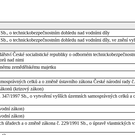
 Sb., o technickobezpečnostním dohledu nad vodními díly
 Sb., o technickobezpečnostním dohledu nad vodními díly, ve znění vy
dářství České socialistické republiky o odborném technickobezpečnos
orů nad nimi
 jinému zemědělskému majetku
amosprávných celků a o změně ústavního zákona České národní rady č.
zákonů (krizový zákon)
. 347/1997 Sb., o vytvoření vyšších územních samosprávných celků a 
vodní zákon)
vodní zákon)
úřadech a o změně zákona č. 229/1991 Sb., o úpravě vlastnických vz