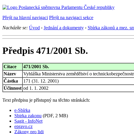
Přejít na hlavní navigaci
Přejít na navigaci sekce
Nacházíte se:
Úvod
›
Jednání a dokumenty
›
Sbírka zákonů a mez. s
Předpis 471/2001 Sb.
Citace
471/2001 Sb.
Název
Vyhláška Ministerstva zemědělství o technickobezpečnost
Částka
171 (31. 12. 2001)
Účinnost
od 1. 1. 2002
Text předpisu je přístupný na těchto stránkách:
e-Sbírka
Sbirka zakonu
(PDF, 2 MB)
Sagit - InfoNet
epravo.cz
Zákony pro lidi