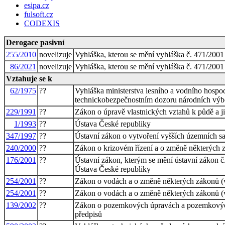
esipa.cz
fulsoft.cz
CODEXIS
Derogace pasivní
255/2010
novelizuje
Vyhláška, kterou se mění vyhláška č. 471/2001
86/2021
novelizuje
Vyhláška, kterou se mění vyhláška č. 471/2001
Vztahuje se k
62/1975
??
Vyhláška ministerstva lesního a vodního hospo
technickobezpečnostním dozoru národních výb
229/1991
??
Zákon o úpravě vlastnických vztahů k půdě a
1/1993
??
Ústava České republiky
347/1997
??
Ústavní zákon o vytvoření vyšších územních s
240/2000
??
Zákon o krizovém řízení a o změně některých 
176/2001
??
Ústavní zákon, kterým se mění ústavní zákon č
Ústava České republiky
254/2001
??
Zákon o vodách a o změně některých zákonů (
254/2001
??
Zákon o vodách a o změně některých zákonů (
139/2002
??
Zákon o pozemkových úpravách a pozemkových 
předpisů