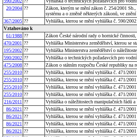
590/2002
??
Vyhláška o technických požadavcích pro vodní 
20/2004
??
Zákon, kterým se mění zákon č. 254/2001 Sb.,
systému a o změně některých zákonů, ve znění 
367/2005
??
Vyhláška, kterou se mění vyhláška č. 590/2002
Vztahováno k
61/1988
??
Zákon České národní rady o hornické činnosti, 
470/2001
??
Vyhláška Ministerstva zemědělství, kterou se 
195/2002
??
Vyhláška Ministerstva zemědělství o náležitos
590/2002
??
Vyhláška o technických požadavcích pro vodní 
475/2008
??
Zákon o státním rozpočtu České republiky na 
255/2010
??
Vyhláška, kterou se mění vyhláška č. 471/2001
255/2010
??
Vyhláška, kterou se mění vyhláška č. 471/2001
255/2010
??
Vyhláška, kterou se mění vyhláška č. 471/2001
255/2010
??
Vyhláška, kterou se mění vyhláška č. 471/2001
216/2011
??
Vyhláška o náležitostech manipulačních řádů a
86/2021
??
Vyhláška, kterou se mění vyhláška č. 471/2001
86/2021
??
Vyhláška, kterou se mění vyhláška č. 471/2001
86/2021
??
Vyhláška, kterou se mění vyhláška č. 471/2001
86/2021
??
Vyhláška, kterou se mění vyhláška č. 471/2001