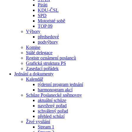
Piráti
KDU-ČSL
SPD
Motoristé sobě
TOP 09
Výbory
předsedové
podvýbory
Komise
Stálé delegace
Registr oznámení poslanců
Grafická struktura PS
Zasedací pořádek
Jednání a dokumenty
Kalendář
týdenní program jednání
harmonogram akcí
Schůze Poslanecké sněmovny
aktuální schůze
navržený pořad
schválený pořad
přehled schůzí
Živé vysílání
Stream 1