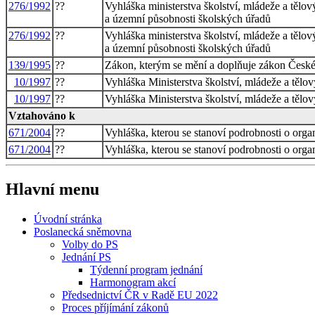
276/1992
??
Vyhláška ministerstva školství, mládeže a tělo
a územní působnosti školských úřadů
276/1992
??
Vyhláška ministerstva školství, mládeže a tělo
a územní působnosti školských úřadů
139/1995
??
Zákon, kterým se mění a doplňuje zákon České n
10/1997
??
Vyhláška Ministerstva školství, mládeže a tělo
10/1997
??
Vyhláška Ministerstva školství, mládeže a tělo
Vztahováno k
671/2004
??
Vyhláška, kterou se stanoví podrobnosti o organ
671/2004
??
Vyhláška, kterou se stanoví podrobnosti o organ
Hlavní menu
Úvodní stránka
Poslanecká sněmovna
Volby do PS
Jednání PS
Týdenní program jednání
Harmonogram akcí
Předsednictví ČR v Radě EU 2022
Proces příjímání zákonů