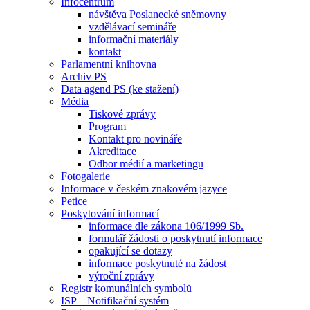
Infocentrum
návštěva Poslanecké sněmovny
vzdělávací semináře
informační materiály
kontakt
Parlamentní knihovna
Archiv PS
Data agend PS (ke stažení)
Média
Tiskové zprávy
Program
Kontakt pro novináře
Akreditace
Odbor médií a marketingu
Fotogalerie
Informace v českém znakovém jazyce
Petice
Poskytování informací
informace dle zákona 106/1999 Sb.
formulář žádosti o poskytnutí informace
opakující se dotazy
informace poskytnuté na žádost
výroční zprávy
Registr komunálních symbolů
ISP – Notifikační systém