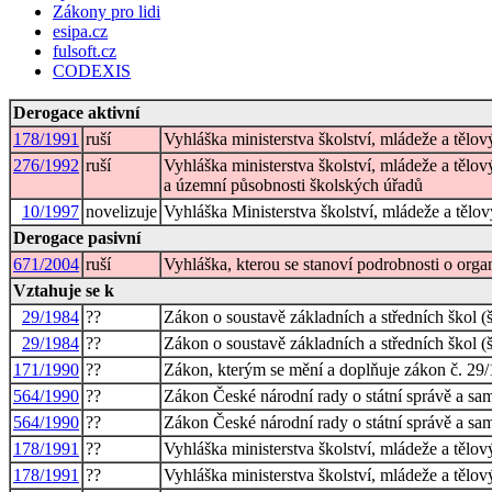
Zákony pro lidi
esipa.cz
fulsoft.cz
CODEXIS
Derogace aktivní
178/1991
ruší
Vyhláška ministerstva školství, mládeže a těl
276/1992
ruší
Vyhláška ministerstva školství, mládeže a tělo
a územní působnosti školských úřadů
10/1997
novelizuje
Vyhláška Ministerstva školství, mládeže a tělo
Derogace pasivní
671/2004
ruší
Vyhláška, kterou se stanoví podrobnosti o organ
Vztahuje se k
29/1984
??
Zákon o soustavě základních a středních škol (
29/1984
??
Zákon o soustavě základních a středních škol (
171/1990
??
Zákon, kterým se mění a doplňuje zákon č. 29/1
564/1990
??
Zákon České národní rady o státní správě a sam
564/1990
??
Zákon České národní rady o státní správě a sam
178/1991
??
Vyhláška ministerstva školství, mládeže a těl
178/1991
??
Vyhláška ministerstva školství, mládeže a těl