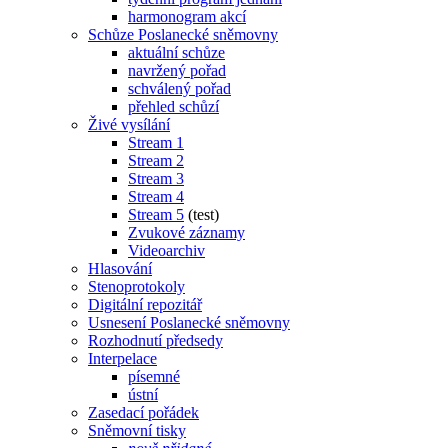
harmonogram akcí
Schůze Poslanecké sněmovny
aktuální schůze
navržený pořad
schválený pořad
přehled schůzí
Živé vysílání
Stream 1
Stream 2
Stream 3
Stream 4
Stream 5
(test)
Zvukové záznamy
Videoarchiv
Hlasování
Stenoprotokoly
Digitální repozitář
Usnesení Poslanecké sněmovny
Rozhodnutí předsedy
Interpelace
písemné
ústní
Zasedací pořádek
Sněmovní tisky