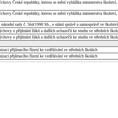
výchovy České republiky, kterou se mění vyhláška ministerstva školství
výchovy České republiky, kterou se mění vyhláška ministerstva školství
árodní rady č. 564/1990 Sb., o státní správě a samosprávě ve školstv
výchovy o přijímání žáků a dalších uchazečů ke studiu ve středních ško
výchovy o přijímání žáků a dalších uchazečů ke studiu ve středních ško
izaci přijímacího řízení ke vzdělávání ve středních školách
izaci přijímacího řízení ke vzdělávání ve středních školách