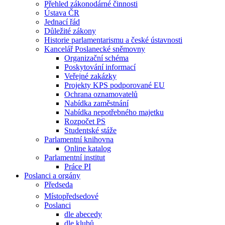
Přehled zákonodárné činnosti
Ústava ČR
Jednací řád
Důležité zákony
Historie parlamentarismu a české ústavnosti
Kancelář Poslanecké sněmovny
Organizační schéma
Poskytování informací
Veřejné zakázky
Projekty KPS podporované EU
Ochrana oznamovatelů
Nabídka zaměstnání
Nabídka nepotřebného majetku
Rozpočet PS
Studentské stáže
Parlamentní knihovna
Online katalog
Parlamentní institut
Práce PI
Poslanci a orgány
Předseda
Místopředsedové
Poslanci
dle abecedy
dle klubů