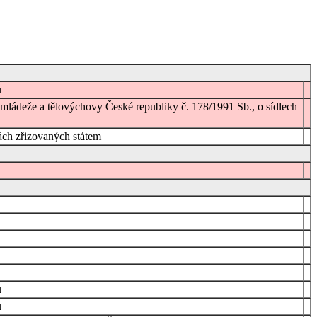
ů
, mládeže a tělovýchovy České republiky č. 178/1991 Sb., o sídlech
lách zřizovaných státem
ů
ů