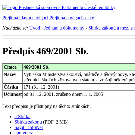
Přejít na hlavní navigaci
Přejít na navigaci sekce
Nacházíte se:
Úvod
›
Jednání a dokumenty
›
Sbírka zákonů a mez. s
Předpis 469/2001 Sb.
Citace
469/2001 Sb.
Název
Vyhláška Ministerstva školství, mládeže a tělovýchovy, kte
středních školách zřizovaných státem, a zrušují některé pr
Částka
171 (31. 12. 2001)
Účinnost
od 31. 12. 2001, zrušeno dnem 1. 1. 2005
Text předpisu je přístupný na těchto stránkách:
e-Sbírka
Sbirka zakonu
(PDF, 2 MB)
Sagit - InfoNet
epravo.cz