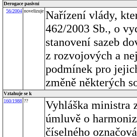
Derogace pasivní
56/2004
novelizuje
Nařízení vlády, kte
462/2003 Sb., o vy
stanovení sazeb do
z rozvojových a ne
podmínek pro jejich
změně některých so
Vztahuje se k
160/1988
??
Vyhláška ministra 
úmluvě o harmoniz
číselného označová