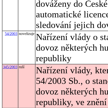
dováženy do České 
automatické licence
sledování jejich d
54/2003
novelizuje
Nařízení vlády o s
dovoz některých h
republiky
345/2003
ruší
Nařízení vlády, kte
54/2003 Sb., o sta
dovoz některých h
republiky, ve znění