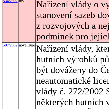
534/2002
ruší
Nařízení vlády o v
stanovení sazeb do
z rozvojových a ne
podmínek pro jejich
587/2002
novelizuje
Nařízení vlády, kt
hutních výrobků p
být dováženy do Če
neautomatické lice
vlády č. 272/2002 
některých hutních 