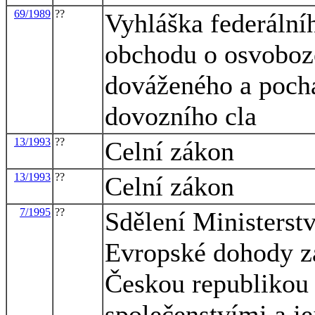
69/1989
??
Vyhláška federální
obchodu o osvoboz
dováženého a pochá
dovozního cla
13/1993
??
Celní zákon
13/1993
??
Celní zákon
7/1995
??
Sdělení Ministerstv
Evropské dohody za
Českou republikou 
společenstvími a je