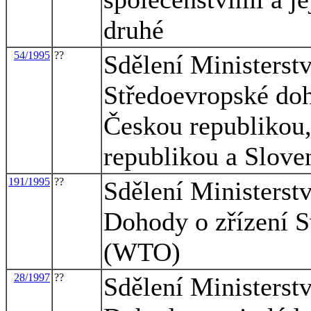
druhé
54/1995
??
Sdělení Ministerstv
Středoevropské do
Českou republikou
republikou a Slove
191/1995
??
Sdělení Ministerstv
Dohody o zřízení S
(WTO)
28/1997
??
Sdělení Ministerstv