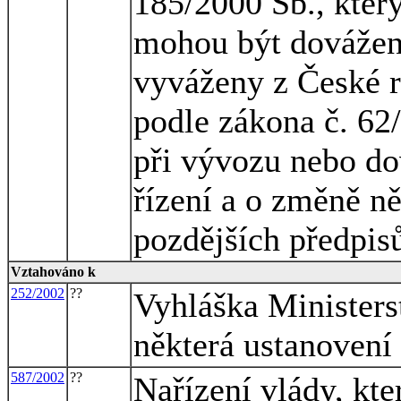
185/2000 Sb., kter
mohou být dovážen
vyváženy z České r
podle zákona č. 62
při vývozu nebo do
řízení a o změně n
pozdějších předpis
Vztahováno k
252/2002
??
Vyhláška Ministerst
některá ustanovení
587/2002
??
Nařízení vlády, kt