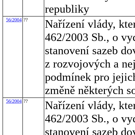
republiky
56/2004
??
Nařízení vlády, kte
462/2003 Sb., o vy
stanovení sazeb do
z rozvojových a ne
podmínek pro jejich
změně některých so
56/2004
??
Nařízení vlády, kte
462/2003 Sb., o vy
stanovení sazeb do