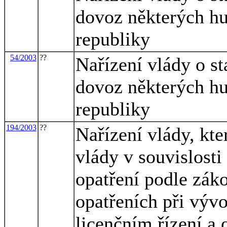
dovoz některých h
republiky
54/2003
??
Nařízení vlády o s
dovoz některých h
republiky
194/2003
??
Nařízení vlády, kt
vlády v souvislost
opatření podle záko
opatřeních při výv
licenčním řízení a