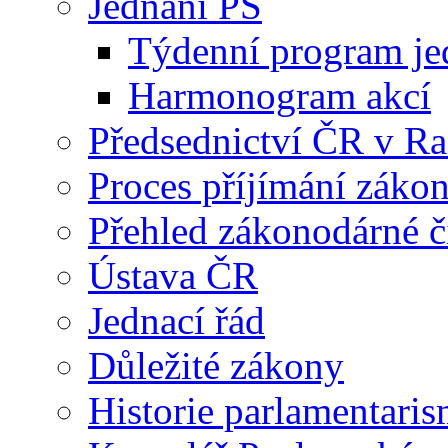
Jednání PS
Týdenní program je
Harmonogram akcí
Předsednictví ČR v R
Proces příjímání záko
Přehled zákonodárné č
Ústava ČR
Jednací řád
Důležité zákony
Historie parlamentaris