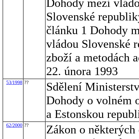
Dohody mezi vládo
Slovenské republik
článku 1 Dohody m
vládou Slovenské r
zboží a metodách a
22. února 1993
53/1998
??
Sdělení Ministerstv
Dohody o volném o
a Estonskou republ
62/2000
??
Zákon o některých 