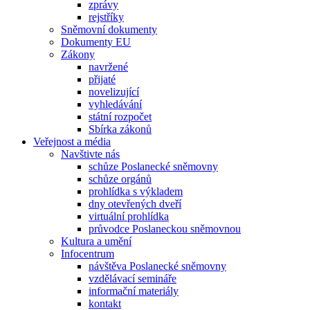
zprávy
rejstříky
Sněmovní dokumenty
Dokumenty EU
Zákony
navržené
přijaté
novelizující
vyhledávání
státní rozpočet
Sbírka zákonů
Veřejnost a média
Navštivte nás
schůze Poslanecké sněmovny
schůze orgánů
prohlídka s výkladem
dny otevřených dveří
virtuální prohlídka
průvodce Poslaneckou sněmovnou
Kultura a umění
Infocentrum
návštěva Poslanecké sněmovny
vzdělávací semináře
informační materiály
kontakt