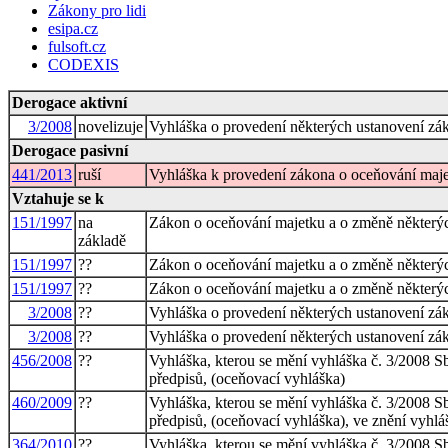
Zákony pro lidi
esipa.cz
fulsoft.cz
CODEXIS
Derogace aktivní
3/2008
novelizuje
Vyhláška o provedení některých ustanovení zák
Derogace pasivní
441/2013
ruší
Vyhláška k provedení zákona o oceňování maje
Vztahuje se k
151/1997
na
Zákon o oceňování majetku a o změně některý
základě
151/1997
??
Zákon o oceňování majetku a o změně některý
151/1997
??
Zákon o oceňování majetku a o změně některý
3/2008
??
Vyhláška o provedení některých ustanovení zák
3/2008
??
Vyhláška o provedení některých ustanovení zák
456/2008
??
Vyhláška, kterou se mění vyhláška č. 3/2008 S
předpisů, (oceňovací vyhláška)
460/2009
??
Vyhláška, kterou se mění vyhláška č. 3/2008 S
předpisů, (oceňovací vyhláška), ve znění vyhlá
364/2010
??
Vyhláška, kterou se mění vyhláška č. 3/2008 S