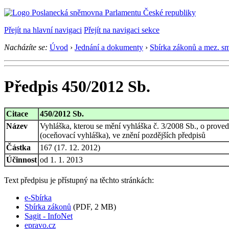
Přejít na hlavní navigaci
Přejít na navigaci sekce
Nacházíte se:
Úvod
›
Jednání a dokumenty
›
Sbírka zákonů a mez. s
Předpis 450/2012 Sb.
Citace
450/2012 Sb.
Název
Vyhláška, kterou se mění vyhláška č. 3/2008 Sb., o prove
(oceňovací vyhláška), ve znění pozdějších předpisů
Částka
167 (17. 12. 2012)
Účinnost
od 1. 1. 2013
Text předpisu je přístupný na těchto stránkách:
e-Sbírka
Sbírka zákonů
(PDF, 2 MB)
Sagit - InfoNet
epravo.cz