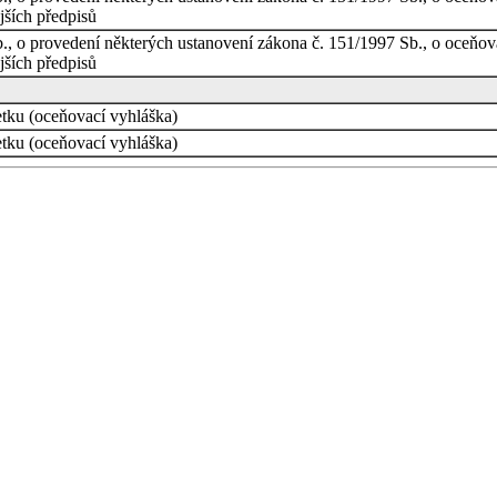
ějších předpisů
b., o provedení některých ustanovení zákona č. 151/1997 Sb., o oceňo
jších předpisů
tku (oceňovací vyhláška)
tku (oceňovací vyhláška)