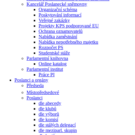
Kancelář Poslanecké sněmovny
Organizační schéma
Poskytování informací
Veřejné zakázky
Projekty KPS podporované EU
Ochrana oznamovatelů
Nabídka zaměstnání
Nabídka nepotřebného majetku
Rozpočet PS
Studentské stáže
Parlamentní knihovna
Online katalog
Parlamentní institut
Práce PI
Poslanci a orgány
Předseda
Místopředsedové
Poslanci
dle abecedy
dle klubů
dle výborů
dle komisí
dle stálých delegací
dle meziparl. skupin