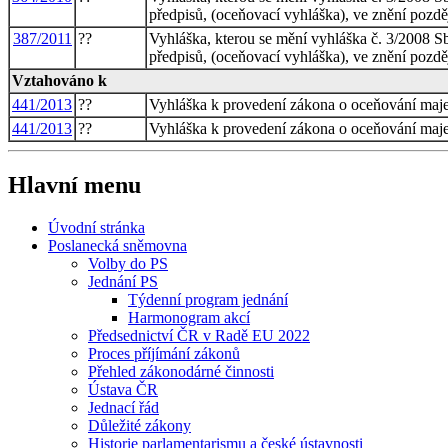
předpisů, (oceňovací vyhláška), ve znění pozd
387/2011
??
Vyhláška, kterou se mění vyhláška č. 3/2008 S
předpisů, (oceňovací vyhláška), ve znění pozdě
Vztahováno k
441/2013
??
Vyhláška k provedení zákona o oceňování maje
441/2013
??
Vyhláška k provedení zákona o oceňování maje
Hlavní menu
Úvodní stránka
Poslanecká sněmovna
Volby do PS
Jednání PS
Týdenní program jednání
Harmonogram akcí
Předsednictví ČR v Radě EU 2022
Proces příjímání zákonů
Přehled zákonodárné činnosti
Ústava ČR
Jednací řád
Důležité zákony
Historie parlamentarismu a české ústavnosti