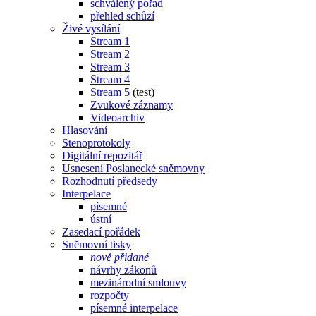
schválený pořad
přehled schůzí
Živé vysílání
Stream 1
Stream 2
Stream 3
Stream 4
Stream 5
(test)
Zvukové záznamy
Videoarchiv
Hlasování
Stenoprotokoly
Digitální repozitář
Usnesení Poslanecké sněmovny
Rozhodnutí předsedy
Interpelace
písemné
ústní
Zasedací pořádek
Sněmovní tisky
nově přidané
návrhy zákonů
mezinárodní smlouvy
rozpočty
písemné interpelace