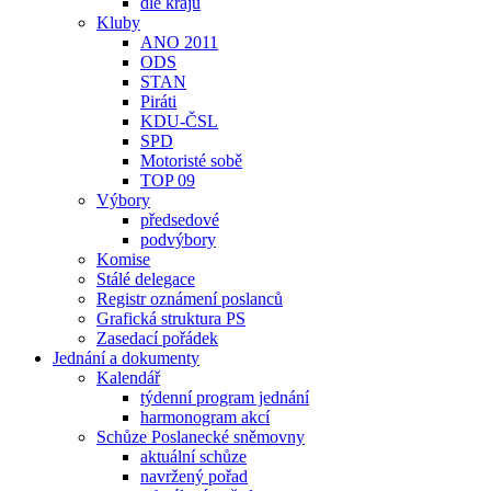
dle krajů
Kluby
ANO 2011
ODS
STAN
Piráti
KDU-ČSL
SPD
Motoristé sobě
TOP 09
Výbory
předsedové
podvýbory
Komise
Stálé delegace
Registr oznámení poslanců
Grafická struktura PS
Zasedací pořádek
Jednání a dokumenty
Kalendář
týdenní program jednání
harmonogram akcí
Schůze Poslanecké sněmovny
aktuální schůze
navržený pořad