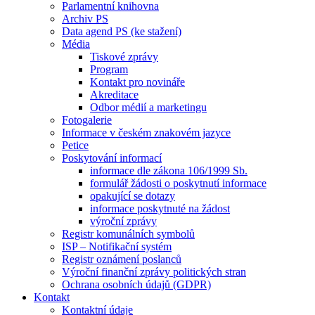
Parlamentní knihovna
Archiv PS
Data agend PS (ke stažení)
Média
Tiskové zprávy
Program
Kontakt pro novináře
Akreditace
Odbor médií a marketingu
Fotogalerie
Informace v českém znakovém jazyce
Petice
Poskytování informací
informace dle zákona 106/1999 Sb.
formulář žádosti o poskytnutí informace
opakující se dotazy
informace poskytnuté na žádost
výroční zprávy
Registr komunálních symbolů
ISP – Notifikační systém
Registr oznámení poslanců
Výroční finanční zprávy politických stran
Ochrana osobních údajů (GDPR)
Kontakt
Kontaktní údaje