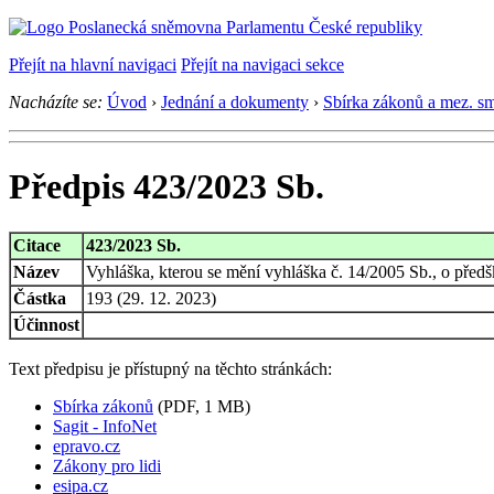
Přejít na hlavní navigaci
Přejít na navigaci sekce
Nacházíte se:
Úvod
›
Jednání a dokumenty
›
Sbírka zákonů a mez. s
Předpis 423/2023 Sb.
Citace
423/2023 Sb.
Název
Vyhláška, kterou se mění vyhláška č. 14/2005 Sb., o předš
Částka
193 (29. 12. 2023)
Účinnost
Text předpisu je přístupný na těchto stránkách:
Sbírka zákonů
(PDF, 1 MB)
Sagit - InfoNet
epravo.cz
Zákony pro lidi
esipa.cz