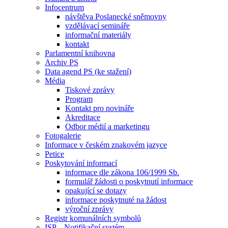
Infocentrum
návštěva Poslanecké sněmovny
vzdělávací semináře
informační materiály
kontakt
Parlamentní knihovna
Archiv PS
Data agend PS (ke stažení)
Média
Tiskové zprávy
Program
Kontakt pro novináře
Akreditace
Odbor médií a marketingu
Fotogalerie
Informace v českém znakovém jazyce
Petice
Poskytování informací
informace dle zákona 106/1999 Sb.
formulář žádosti o poskytnutí informace
opakující se dotazy
informace poskytnuté na žádost
výroční zprávy
Registr komunálních symbolů
ISP – Notifikační systém