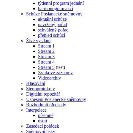
týdenní program jednání
harmonogram akcí
Schůze Poslanecké sněmovny
aktuální schůze
navržený pořad
schválený pořad
přehled schůzí
Živé vysílání
Stream 1
Stream 2
Stream 3
Stream 4
Stream 5
(test)
Zvukové záznamy
Videoarchiv
Hlasování
Stenoprotokoly
Digitální repozitář
Usnesení Poslanecké sněmovny
Rozhodnutí předsedy
Interpelace
písemné
ústní
Zasedací pořádek
Sněmovní tisky