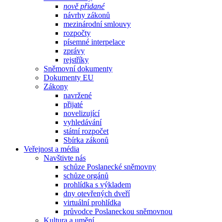
nově přidané
návrhy zákonů
mezinárodní smlouvy
rozpočty
písemné interpelace
zprávy
rejstříky
Sněmovní dokumenty
Dokumenty EU
Zákony
navržené
přijaté
novelizující
vyhledávání
státní rozpočet
Sbírka zákonů
Veřejnost a média
Navštivte nás
schůze Poslanecké sněmovny
schůze orgánů
prohlídka s výkladem
dny otevřených dveří
virtuální prohlídka
průvodce Poslaneckou sněmovnou
Kultura a umění