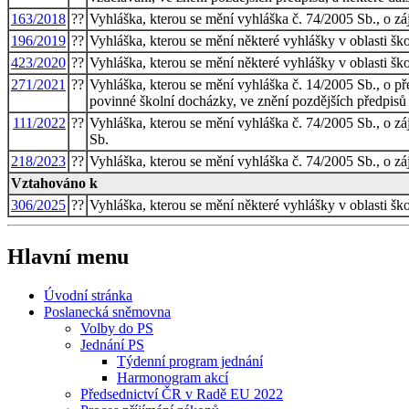
163/2018
??
Vyhláška, kterou se mění vyhláška č. 74/2005 Sb., o z
196/2019
??
Vyhláška, kterou se mění některé vyhlášky v oblasti ško
423/2020
??
Vyhláška, kterou se mění některé vyhlášky v oblasti ško
271/2021
??
Vyhláška, kterou se mění vyhláška č. 14/2005 Sb., o př
povinné školní docházky, ve znění pozdějších předpisů
111/2022
??
Vyhláška, kterou se mění vyhláška č. 74/2005 Sb., o z
Sb.
218/2023
??
Vyhláška, kterou se mění vyhláška č. 74/2005 Sb., o z
Vztahováno k
306/2025
??
Vyhláška, kterou se mění některé vyhlášky v oblasti ško
Hlavní menu
Úvodní stránka
Poslanecká sněmovna
Volby do PS
Jednání PS
Týdenní program jednání
Harmonogram akcí
Předsednictví ČR v Radě EU 2022