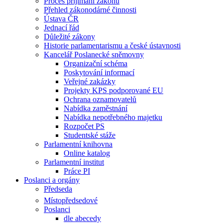
Proces příjímání zákonů
Přehled zákonodárné činnosti
Ústava ČR
Jednací řád
Důležité zákony
Historie parlamentarismu a české ústavnosti
Kancelář Poslanecké sněmovny
Organizační schéma
Poskytování informací
Veřejné zakázky
Projekty KPS podporované EU
Ochrana oznamovatelů
Nabídka zaměstnání
Nabídka nepotřebného majetku
Rozpočet PS
Studentské stáže
Parlamentní knihovna
Online katalog
Parlamentní institut
Práce PI
Poslanci a orgány
Předseda
Místopředsedové
Poslanci
dle abecedy