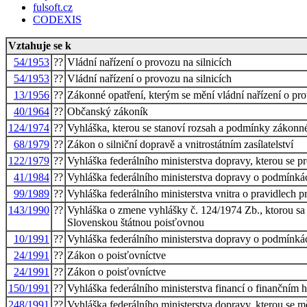
fulsoft.cz
CODEXIS
Vztahuje se k
54/1953
??
Vládní nařízení o provozu na silnicích
54/1953
??
Vládní nařízení o provozu na silnicích
13/1956
??
Zákonné opatření, kterým se mění vládní nařízení o pro
40/1964
??
Občanský zákoník
124/1974
??
Vyhláška, kterou se stanoví rozsah a podmínky zákon
68/1979
??
Zákon o silniční dopravě a vnitrostátním zasílatelství
122/1979
??
Vyhláška federálního ministerstva dopravy, kterou se pro
41/1984
??
Vyhláška federálního ministerstva dopravy o podmínk
99/1989
??
Vyhláška federálního ministerstva vnitra o pravidlech
143/1990
??
Vyhláška o zmene vyhlášky č. 124/1974 Zb., ktorou s
Slovenskou štátnou poisťovnou
10/1991
??
Vyhláška federálního ministerstva dopravy o podmínk
24/1991
??
Zákon o poisťovníctve
24/1991
??
Zákon o poisťovníctve
150/1991
??
Vyhláška federálního ministerstva financí o finančním
248/1991
??
Vyhláška federálního ministerstva dopravy, kterou se 