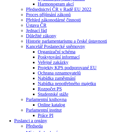
Harmonogram akcí
Předsednictví ČR v Radě EU 2022
Proces příjímání zákonů
Přehled zákonodárné činnosti
Ústava ČR
Jednací řád
Důležité zákony
Historie parlamentarismu a české ústavnosti
Kancelář Poslanecké sněmovny
Organizační schéma
Poskytování informací
Veřejné zakázky
Projekty KPS podporované EU
Ochrana oznamovatelů
Nabídka zaměstnání
Nabídka nepotřebného majetku
Rozpočet PS
Studentské stáže
Parlamentní knihovna
Online katalog
Parlamentní institut
Práce PI
Poslanci a orgány
Předseda