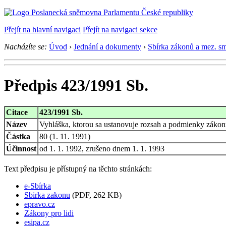
Přejít na hlavní navigaci
Přejít na navigaci sekce
Nacházíte se:
Úvod
›
Jednání a dokumenty
›
Sbírka zákonů a mez. s
Předpis 423/1991 Sb.
Citace
423/1991 Sb.
Název
Vyhláška, ktorou sa ustanovuje rozsah a podmienky záko
Částka
80 (1. 11. 1991)
Účinnost
od 1. 1. 1992, zrušeno dnem 1. 1. 1993
Text předpisu je přístupný na těchto stránkách:
e-Sbírka
Sbirka zakonu
(PDF, 262 KB)
epravo.cz
Zákony pro lidi
esipa.cz