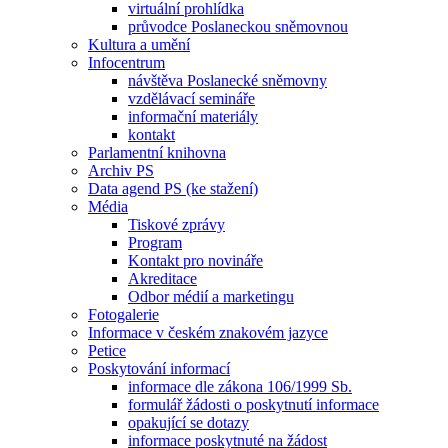
virtuální prohlídka
průvodce Poslaneckou sněmovnou
Kultura a umění
Infocentrum
návštěva Poslanecké sněmovny
vzdělávací semináře
informační materiály
kontakt
Parlamentní knihovna
Archiv PS
Data agend PS (ke stažení)
Média
Tiskové zprávy
Program
Kontakt pro novináře
Akreditace
Odbor médií a marketingu
Fotogalerie
Informace v českém znakovém jazyce
Petice
Poskytování informací
informace dle zákona 106/1999 Sb.
formulář žádosti o poskytnutí informace
opakující se dotazy
informace poskytnuté na žádost