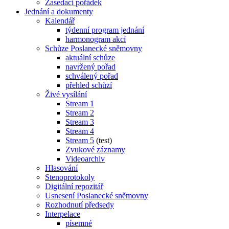
Zasedací pořádek
Jednání a dokumenty
Kalendář
týdenní program jednání
harmonogram akcí
Schůze Poslanecké sněmovny
aktuální schůze
navržený pořad
schválený pořad
přehled schůzí
Živé vysílání
Stream 1
Stream 2
Stream 3
Stream 4
Stream 5
(test)
Zvukové záznamy
Videoarchiv
Hlasování
Stenoprotokoly
Digitální repozitář
Usnesení Poslanecké sněmovny
Rozhodnutí předsedy
Interpelace
písemné