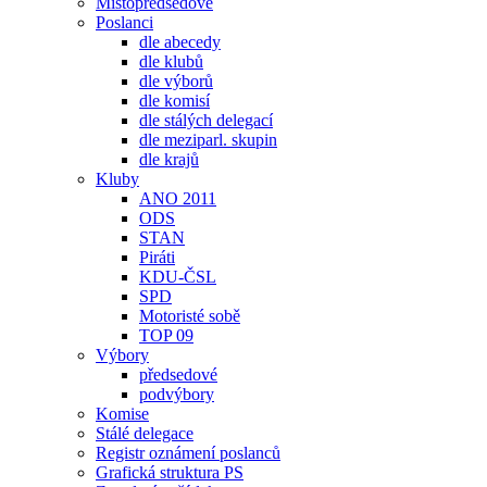
Místopředsedové
Poslanci
dle abecedy
dle klubů
dle výborů
dle komisí
dle stálých delegací
dle meziparl. skupin
dle krajů
Kluby
ANO 2011
ODS
STAN
Piráti
KDU-ČSL
SPD
Motoristé sobě
TOP 09
Výbory
předsedové
podvýbory
Komise
Stálé delegace
Registr oznámení poslanců
Grafická struktura PS