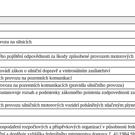
vozu na silnicích
ného pojištění odpovědnosti za škody způsobené provozem motorových 
vádí zákon o silniční dopravě a vnitrostátním zasílatelství
ách provozu na pozemních komunikací
 provozu na pozemních komunikacích (pravidla silničního provozu)
a ustanovuje rozsah a podmienky zákonného poistenia zodpovednosti 
ách provozu silničních motorových vozidel poháněných stlačeným plyn
 hospodaření rozpočtových a příspěvkových organizací v působnosti fed
mění a doplňuje vyhláška federálního ministerstva dopravy č. 41/1984