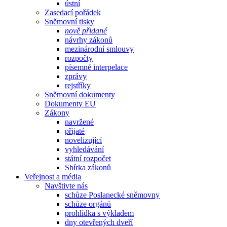
ústní
Zasedací pořádek
Sněmovní tisky
nově přidané
návrhy zákonů
mezinárodní smlouvy
rozpočty
písemné interpelace
zprávy
rejstříky
Sněmovní dokumenty
Dokumenty EU
Zákony
navržené
přijaté
novelizující
vyhledávání
státní rozpočet
Sbírka zákonů
Veřejnost a média
Navštivte nás
schůze Poslanecké sněmovny
schůze orgánů
prohlídka s výkladem
dny otevřených dveří