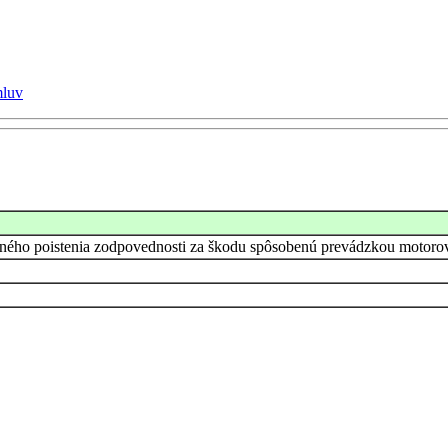
mluv
nného poistenia zodpovednosti za škodu spôsobenú prevádzkou motoro