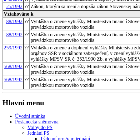
25/1992
??
Zákon, ktorým sa mení a dopžňa zákon Slovenskej náro
Vztahováno k
88/1992
??
Vyhláška o zmene vyhlášky Ministerstva financií Slov
prevádzkou motorového vozidla
88/1992
??
Vyhláška o zmene vyhlášky Ministerstva financií Slov
prevádzkou motorového vozidla
259/1992
??
Vyhláška o zmene a doplnení vyhlášky Ministerstva zd
orgánov SSR v sociálnom zabezpečení, v znení vyhláš
vyhlášky MPSV SR č. 353/1990 Zb. a vyhlášky MPSV
568/1992
??
Vyhláška o zmene vyhlášky Ministerstva financií Slov
prevádzkou motorového vozidla
568/1992
??
Vyhláška o zmene vyhlášky Ministerstva financií Slov
prevádzkou motorového vozidla
Hlavní menu
Úvodní stránka
Poslanecká sněmovna
Volby do PS
Jednání PS
Týdenní program jednání