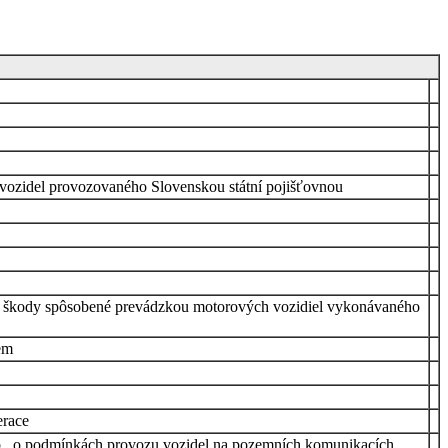
vozidel provozovaného Slovenskou státní pojišťovnou
za škody spôsobené prevádzkou motorových vozidiel vykonávaného
em
erace
 Sb., o podmínkách provozu vozidel na pozemních komunikacích