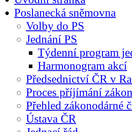
Poslanecká sněmovna
Volby do PS
Jednání PS
Týdenní program je
Harmonogram akcí
Předsednictví ČR v R
Proces příjímání záko
Přehled zákonodárné č
Ústava ČR
Jednací řád