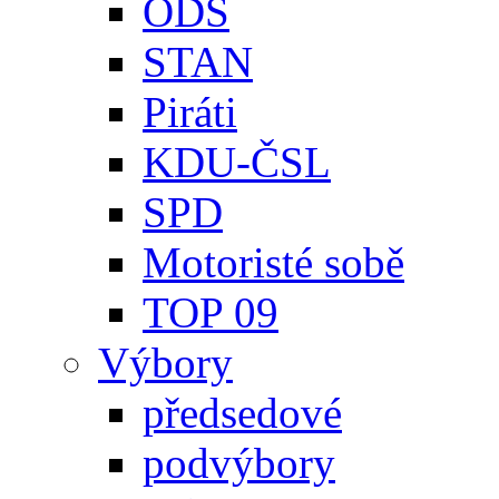
ODS
STAN
Piráti
KDU-ČSL
SPD
Motoristé sobě
TOP 09
Výbory
předsedové
podvýbory