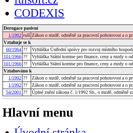
CODEXIS
Derogace pasivní
1/1992
ruší
Zákon o mzdě, odměně za pracovní pohotovost a o 
Vztahuje se k
60/1964
??
Vyhláška Ústřední správy pro rozvoj místního hospodá
101/1966
??
Vyhláška Státní komise pro finance, ceny a mzdy o o
101/1966
??
Vyhláška Státní komise pro finance, ceny a mzdy o o
Vztahováno k
1/1992
??
Zákon o mzdě, odměně za pracovní pohotovost a o 
1/1992
??
Zákon o mzdě, odměně za pracovní pohotovost a o 
54/2001
??
Úplné znění zákona č. 1/1992 Sb., o mzdě, odměně z
Hlavní menu
Úvodní stránka