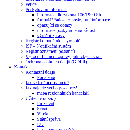
Petice
Poskytování informací
informace dle zákona 106/1999 Sb.
formulář žádosti o poskytnutí informace
opakující se dotazy
informace poskytnuté na žádost
výroční zprávy
Registr komunálních symbolů
ISP – Notifikační systém
Registr oznámení poslanců
Výroční finanční zprávy politických stran
Ochrana osobních údajů (GDPR)
Kontakt
Kontaktní údaje
Podatelna
Jak se k nám dostanete?
Jak najdete svého poslance?
mapa regionálních kanceláří
Užitečné odkazy
Prezident
Senát
Vláda
Státní správa
EU
Parlamenty ve světě