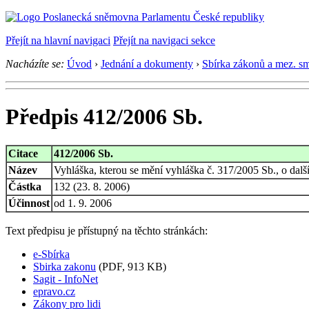
Přejít na hlavní navigaci
Přejít na navigaci sekce
Nacházíte se:
Úvod
›
Jednání a dokumenty
›
Sbírka zákonů a mez. s
Předpis 412/2006 Sb.
Citace
412/2006 Sb.
Název
Vyhláška, kterou se mění vyhláška č. 317/2005 Sb., o da
Částka
132 (23. 8. 2006)
Účinnost
od 1. 9. 2006
Text předpisu je přístupný na těchto stránkách:
e-Sbírka
Sbirka zakonu
(PDF, 913 KB)
Sagit - InfoNet
epravo.cz
Zákony pro lidi