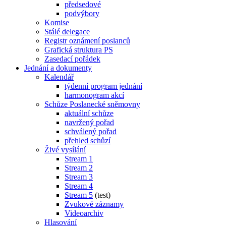
předsedové
podvýbory
Komise
Stálé delegace
Registr oznámení poslanců
Grafická struktura PS
Zasedací pořádek
Jednání a dokumenty
Kalendář
týdenní program jednání
harmonogram akcí
Schůze Poslanecké sněmovny
aktuální schůze
navržený pořad
schválený pořad
přehled schůzí
Živé vysílání
Stream 1
Stream 2
Stream 3
Stream 4
Stream 5
(test)
Zvukové záznamy
Videoarchiv
Hlasování