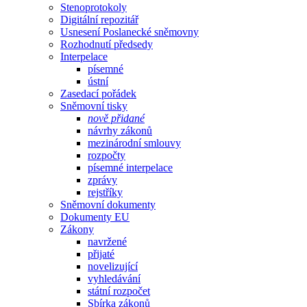
Stenoprotokoly
Digitální repozitář
Usnesení Poslanecké sněmovny
Rozhodnutí předsedy
Interpelace
písemné
ústní
Zasedací pořádek
Sněmovní tisky
nově přidané
návrhy zákonů
mezinárodní smlouvy
rozpočty
písemné interpelace
zprávy
rejstříky
Sněmovní dokumenty
Dokumenty EU
Zákony
navržené
přijaté
novelizující
vyhledávání
státní rozpočet
Sbírka zákonů