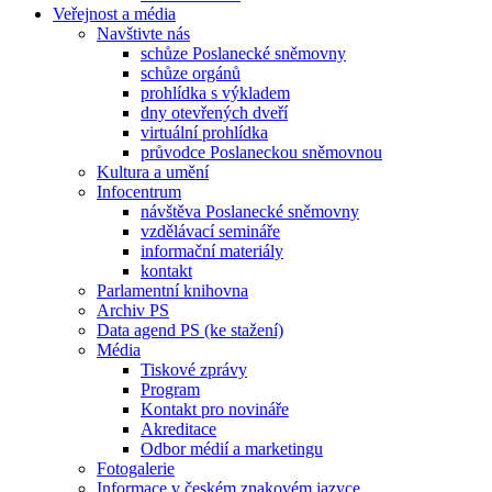
Veřejnost a média
Navštivte nás
schůze Poslanecké sněmovny
schůze orgánů
prohlídka s výkladem
dny otevřených dveří
virtuální prohlídka
průvodce Poslaneckou sněmovnou
Kultura a umění
Infocentrum
návštěva Poslanecké sněmovny
vzdělávací semináře
informační materiály
kontakt
Parlamentní knihovna
Archiv PS
Data agend PS (ke stažení)
Média
Tiskové zprávy
Program
Kontakt pro novináře
Akreditace
Odbor médií a marketingu
Fotogalerie
Informace v českém znakovém jazyce