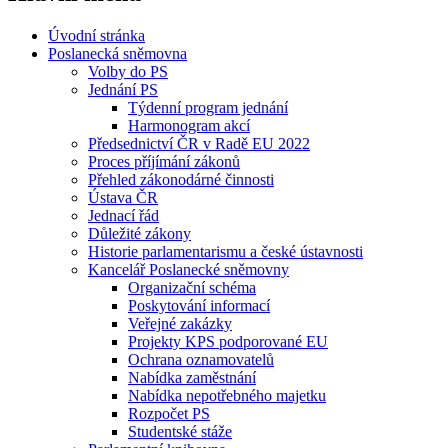
Úvodní stránka
Poslanecká sněmovna
Volby do PS
Jednání PS
Týdenní program jednání
Harmonogram akcí
Předsednictví ČR v Radě EU 2022
Proces příjímání zákonů
Přehled zákonodárné činnosti
Ústava ČR
Jednací řád
Důležité zákony
Historie parlamentarismu a české ústavnosti
Kancelář Poslanecké sněmovny
Organizační schéma
Poskytování informací
Veřejné zakázky
Projekty KPS podporované EU
Ochrana oznamovatelů
Nabídka zaměstnání
Nabídka nepotřebného majetku
Rozpočet PS
Studentské stáže