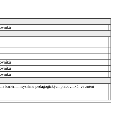
covníků
covníků
covníků
covníků
si a kariérním systému pedagogických pracovníků, ve znění