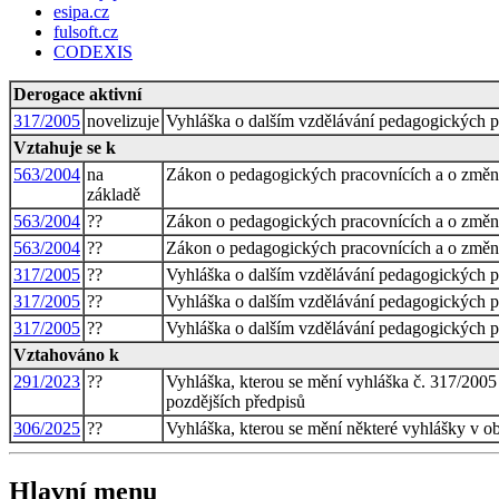
esipa.cz
fulsoft.cz
CODEXIS
Derogace aktivní
317/2005
novelizuje
Vyhláška o dalším vzdělávání pedagogických p
Vztahuje se k
563/2004
na
Zákon o pedagogických pracovnících a o změn
základě
563/2004
??
Zákon o pedagogických pracovnících a o změn
563/2004
??
Zákon o pedagogických pracovnících a o změn
317/2005
??
Vyhláška o dalším vzdělávání pedagogických p
317/2005
??
Vyhláška o dalším vzdělávání pedagogických p
317/2005
??
Vyhláška o dalším vzdělávání pedagogických p
Vztahováno k
291/2023
??
Vyhláška, kterou se mění vyhláška č. 317/2005
pozdějších předpisů
306/2025
??
Vyhláška, kterou se mění některé vyhlášky v obl
Hlavní menu