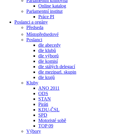
Parlamentní knihovna
Online katalog
Parlamentní institut
Práce PI
Poslanci a orgány
Předseda
Místopředsedové
Poslanci
dle abecedy
dle klubů
dle výborů
dle komisí
dle stálých delegací
dle meziparl. skupin
dle krajů
Kluby
ANO 2011
ODS
STAN
Piráti
KDU-ČSL
SPD
Motoristé sobě
TOP 09
Výbory