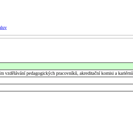
mluv
lším vzdělávání pedagogických pracovníků, akreditační komisi a karié