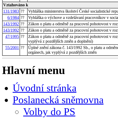
Vztahováno k
131/1983
??
Vyhláška ministerstva školství České socialistické re
6/1984
??
Vyhláška o výchove a vzdelávaní pracovníkov v socia
143/1992
??
Zákon o platu a odměně za pracovní pohotovost v roz
143/1992
??
Zákon o platu a odměně za pracovní pohotovost v roz
47/1995
??
Zákon o platu a odměně za pracovní pohotovost v rozp
vyplývá z pozdějších změn a doplnění)
55/2001
??
Úplné znění zákona č. 143/1992 Sb., o platu a odměně
orgánech, jak vyplývá z pozdějších změn
Hlavní menu
Úvodní stránka
Poslanecká sněmovna
Volby do PS