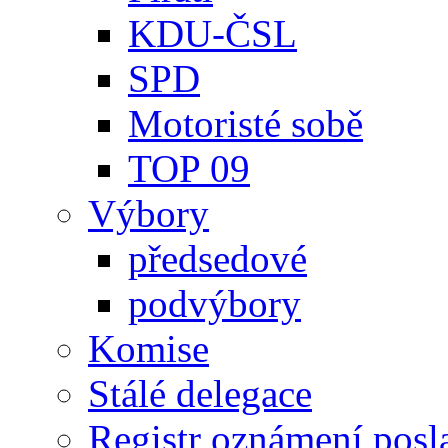
KDU-ČSL
SPD
Motoristé sobě
TOP 09
Výbory
předsedové
podvýbory
Komise
Stálé delegace
Registr oznámení posl