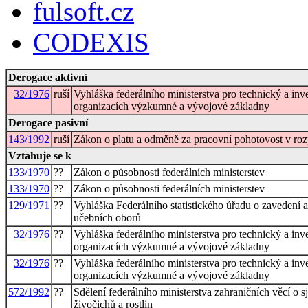
fulsoft.cz
CODEXIS
Derogace aktivní
32/1976
ruší
Vyhláška federálního ministerstva pro technický a inv
organizacích výzkumné a vývojové základny
Derogace pasivní
143/1992
ruší
Zákon o platu a odměně za pracovní pohotovost v roz
Vztahuje se k
133/1970
??
Zákon o působnosti federálních ministerstev
133/1970
??
Zákon o působnosti federálních ministerstev
129/1971
??
Vyhláška Federálního statistického úřadu o zavedení a 
učebních oborů
32/1976
??
Vyhláška federálního ministerstva pro technický a inv
organizacích výzkumné a vývojové základny
32/1976
??
Vyhláška federálního ministerstva pro technický a inv
organizacích výzkumné a vývojové základny
572/1992
??
Sdělení federálního ministerstva zahraničních věcí 
živočichů a rostlin