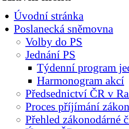
Úvodní stránka
Poslanecká sněmovna
Volby do PS
Jednání PS
Týdenní program je
Harmonogram akcí
Předsednictví ČR v R
Proces příjímání záko
Přehled zákonodárné č