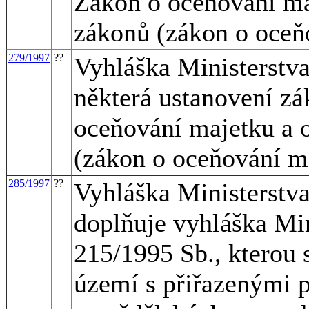
Zákon o oceňování ma
zákonů (zákon o oceň
279/1997
??
Vyhláška Ministerstva 
některá ustanovení zá
oceňování majetku a 
(zákon o oceňování m
285/1997
??
Vyhláška Ministerstva
doplňuje vyhláška Min
215/1995 Sb., kterou 
území s přiřazenými