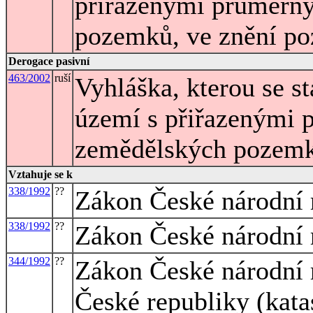
přiřazenými průměrn
pozemků, ve znění po
Derogace pasivní
463/2002
ruší
Vyhláška, kterou se s
území s přiřazenými 
zemědělských pozem
Vztahuje se k
338/1992
??
Zákon České národní r
338/1992
??
Zákon České národní r
344/1992
??
Zákon České národní r
České republiky (kata