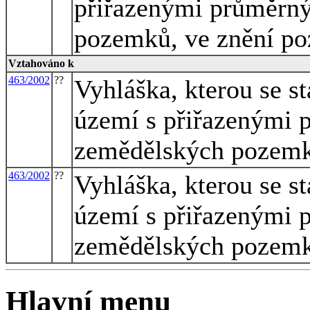
přiřazenými průměrn
pozemků, ve znění po
Vztahováno k
463/2002
??
Vyhláška, kterou se s
území s přiřazenými 
zemědělských pozem
463/2002
??
Vyhláška, kterou se s
území s přiřazenými 
zemědělských pozem
Hlavní menu