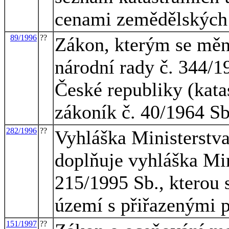
cenami zemědělskýc
89/1996
??
Zákon, kterým se měn
národní rady č. 344/1
České republiky (kata
zákoník č. 40/1964 Sb
282/1996
??
Vyhláška Ministerstva
doplňuje vyhláška Min
215/1995 Sb., kterou 
území s přiřazenými
151/1997
??