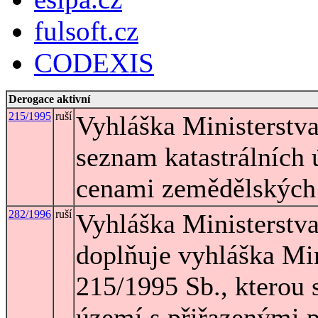
fulsoft.cz
CODEXIS
Derogace aktivní
215/1995
ruší
Vyhláška Ministerstva
seznam katastrálních
cenami zemědělskýc
282/1996
ruší
Vyhláška Ministerstva
doplňuje vyhláška Min
215/1995 Sb., kterou 
území s přiřazenými