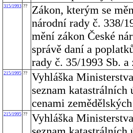
315/1993
??
Zákon, kterým se měn
národní rady č. 338/19
mění zákon České náro
správě daní a poplatk
rady č. 35/1993 Sb. a
215/1995
??
Vyhláška Ministerstva
seznam katastrálních
cenami zemědělskýc
215/1995
??
Vyhláška Ministerstva
seznam katastrálních