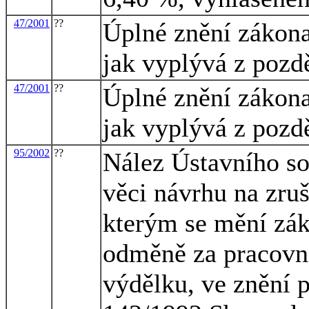
47/2001
??
Úplné znění zákona
jak vyplývá z pozd
47/2001
??
Úplné znění zákona
jak vyplývá z pozd
95/2002
??
Nález Ústavního so
věci návrhu na zru
kterým se mění zák
odměně za pracovn
výdělku, ve znění p