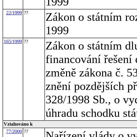
1999
22/1999
??
Zákon o státním ro
1999
165/1999
??
Zákon o státním d
financování řešení
změně zákona č. 53
znění pozdějších p
328/1998 Sb., o vy
úhradu schodku stá
Vztahováno k
77/2000
??
Nařízení vlády o v