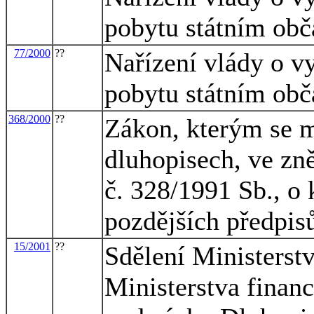
pobytu státním ob
77/2000
??
Nařízení vlády o v
pobytu státním ob
368/2000
??
Zákon, kterým se m
dluhopisech, ve zn
č. 328/1991 Sb., o
pozdějších předpis
15/2001
??
Sdělení Ministerst
Ministerstva financ