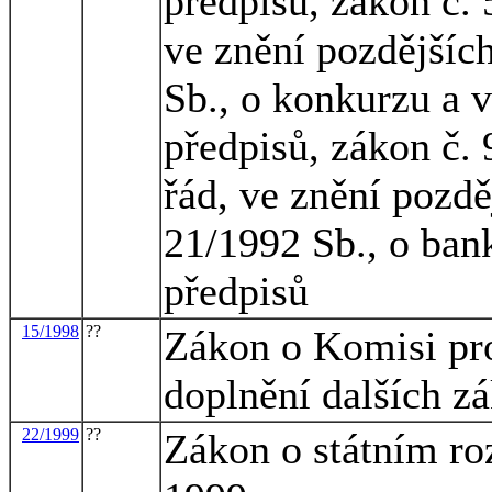
předpisů, zákon č.
ve znění pozdějšíc
Sb., o konkurzu a 
předpisů, zákon č.
řád, ve znění pozdě
21/1992 Sb., o ban
předpisů
15/1998
??
Zákon o Komisi pro
doplnění dalších z
22/1999
??
Zákon o státním ro