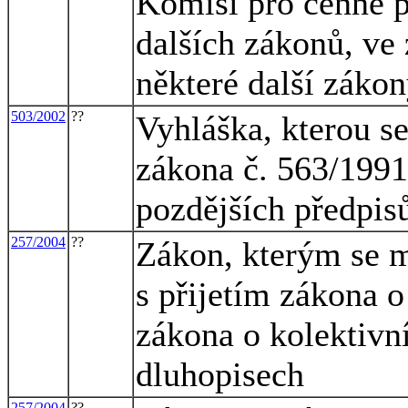
Komisi pro cenné p
dalších zákonů, ve 
některé další záko
503/2002
??
Vyhláška, kterou se
zákona č. 563/1991 
pozdějších předpis
257/2004
??
Zákon, kterým se m
s přijetím zákona o
zákona o kolektivn
dluhopisech
257/2004
??