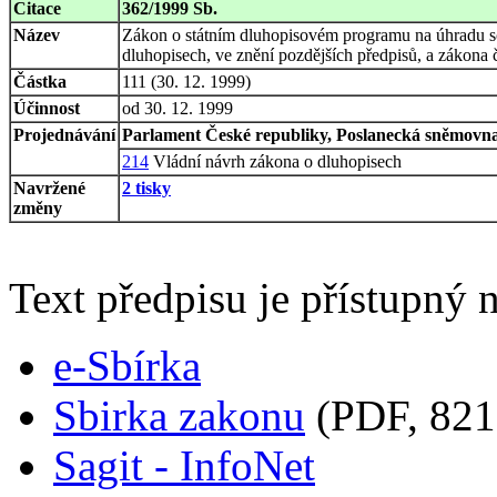
Citace
362/1999 Sb.
Název
Zákon o státním dluhopisovém programu na úhradu sc
dluhopisech, ve znění pozdějších předpisů, a zákona 
Částka
111 (30. 12. 1999)
Účinnost
od 30. 12. 1999
Projednávání
Parlament České republiky, Poslanecká sněmovna,
214
Vládní návrh zákona o dluhopisech
Navržené
2 tisky
změny
Text předpisu je přístupný n
e-Sbírka
Sbirka zakonu
(PDF, 821
Sagit - InfoNet