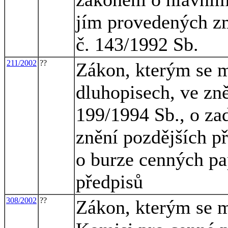
jím provedených zm
č. 143/1992 Sb.
211/2002
??
Zákon, kterým se m
dluhopisech, ve zně
199/1994 Sb., o za
znění pozdějších př
o burze cenných pa
předpisů
308/2002
??
Zákon, kterým se m