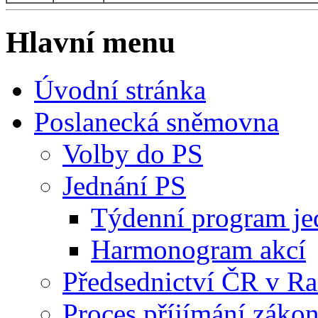
Hlavní menu
Úvodní stránka
Poslanecká sněmovna
Volby do PS
Jednání PS
Týdenní program je
Harmonogram akcí
Předsednictví ČR v R
Proces příjímání záko