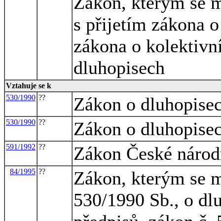
Zákon, kterým se m
s přijetím zákona o
zákona o kolektivn
dluhopisech
Vztahuje se k
530/1990
??
Zákon o dluhopise
530/1990
??
Zákon o dluhopise
591/1992
??
Zákon České národn
84/1995
??
Zákon, kterým se m
530/1990 Sb., o dl