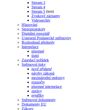
Stream 3
Stream 4
Stream 5
(test)
Zvukové záznamy
Videoarchiv
Hlasování
Stenoprotokoly
Digitální repozitář
Usnesení Poslanecké sněmovny
Rozhodnutí předsedy
Interpelace
písemné
ústní
Zasedací pořádek
Sněmovní tisky
nově přidané
návrhy zákonů
mezinárodní smlouvy
rozpočty
písemné interpelace
zprávy
rejstříky
Sněmovní dokumenty
Dokumenty EU
Zákony