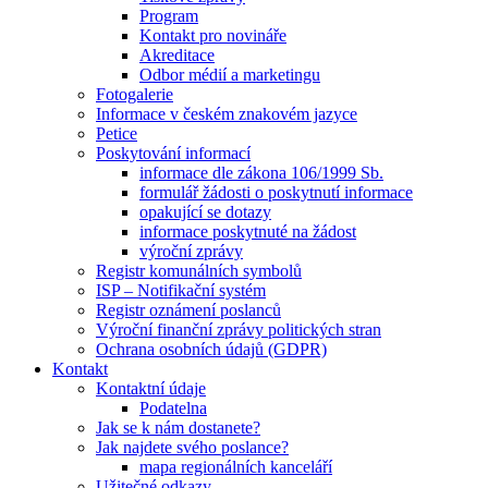
Program
Kontakt pro novináře
Akreditace
Odbor médií a marketingu
Fotogalerie
Informace v českém znakovém jazyce
Petice
Poskytování informací
informace dle zákona 106/1999 Sb.
formulář žádosti o poskytnutí informace
opakující se dotazy
informace poskytnuté na žádost
výroční zprávy
Registr komunálních symbolů
ISP – Notifikační systém
Registr oznámení poslanců
Výroční finanční zprávy politických stran
Ochrana osobních údajů (GDPR)
Kontakt
Kontaktní údaje
Podatelna
Jak se k nám dostanete?
Jak najdete svého poslance?
mapa regionálních kanceláří
Užitečné odkazy