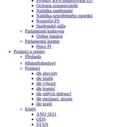
Projekty KPS podporované EU
Ochrana oznamovatelů
Nabídka zaměstnání
Nabídka nepotřebného majetku
Rozpočet PS
Studentské stáže
Parlamentní knihovna
Online katalog
Parlamentní institut
Práce PI
Poslanci a orgány
Předseda
Místopředsedové
Poslanci
dle abecedy
dle klubů
dle výborů
dle komisí
dle stálých delegací
dle meziparl. skupin
dle krajů
Kluby
ANO 2011
ODS
STAN