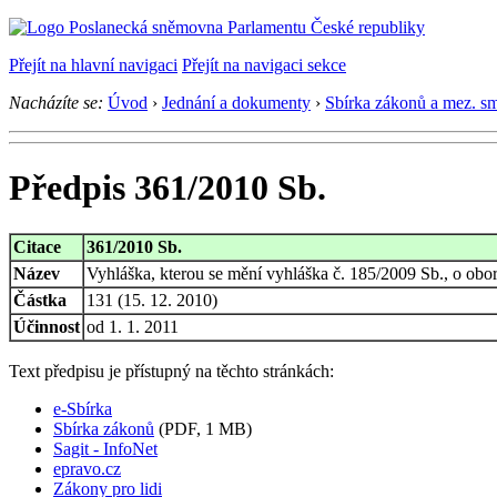
Přejít na hlavní navigaci
Přejít na navigaci sekce
Nacházíte se:
Úvod
›
Jednání a dokumenty
›
Sbírka zákonů a mez. s
Předpis 361/2010 Sb.
Citace
361/2010 Sb.
Název
Vyhláška, kterou se mění vyhláška č. 185/2009 Sb., o obo
Částka
131 (15. 12. 2010)
Účinnost
od 1. 1. 2011
Text předpisu je přístupný na těchto stránkách:
e-Sbírka
Sbírka zákonů
(PDF, 1 MB)
Sagit - InfoNet
epravo.cz
Zákony pro lidi