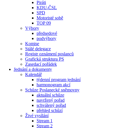
Piráti
KDU-ČSL
SPD
Motoristé sobě
TOP 09
Výbory
předsedové
podvýbory
Komise
Stálé delegace
Registr oznámení poslanců
Grafická struktura PS
Zasedací pořádek
Jednání a dokumenty
Kalendář
týdenní program jednání
harmonogram akcí
Schůze Poslanecké sněmovny
aktuální schůze
navržený pořad
schválený pořad
přehled schůzí
Živé vysílání
Stream 1
Stream 2