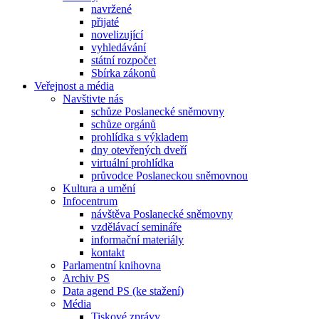
navržené
přijaté
novelizující
vyhledávání
státní rozpočet
Sbírka zákonů
Veřejnost a média
Navštivte nás
schůze Poslanecké sněmovny
schůze orgánů
prohlídka s výkladem
dny otevřených dveří
virtuální prohlídka
průvodce Poslaneckou sněmovnou
Kultura a umění
Infocentrum
návštěva Poslanecké sněmovny
vzdělávací semináře
informační materiály
kontakt
Parlamentní knihovna
Archiv PS
Data agend PS (ke stažení)
Média
Tiskové zprávy