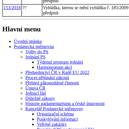
předpisů
153/2018
??
Vyhláška, kterou se mění vyhláška č. 185/2009 
předpisů
Hlavní menu
Úvodní stránka
Poslanecká sněmovna
Volby do PS
Jednání PS
Týdenní program jednání
Harmonogram akcí
Předsednictví ČR v Radě EU 2022
Proces příjímání zákonů
Přehled zákonodárné činnosti
Ústava ČR
Jednací řád
Důležité zákony
Historie parlamentarismu a české ústavnosti
Kancelář Poslanecké sněmovny
Organizační schéma
Poskytování informací
Veřejné zakázky