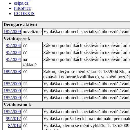
esipa.cz
fulsoft.cz
CODEXIS
Derogace aktivní
185/2009
novelizuje
Vyhláška o oborech specializačního vzdělávání 
Vztahuje se k
95/2004
??
Zákon o podmínkách získávání a uznávání odbor
95/2004
??
Zákon o podmínkách získávání a uznávání odbor
95/2004
na
Zákon o podmínkách získávání a uznávání odbor
základě
189/2008
??
Zákon, kterým se mění zákon č. 18/2004 Sb., o 
uznávání odborné kvalifikace), ve znění pozdějš
185/2009
??
Vyhláška o oborech specializačního vzdělávání 
185/2009
??
Vyhláška o oborech specializačního vzdělávání 
185/2009
??
Vyhláška o oborech specializačního vzdělávání 
Vztahováno k
185/2009
??
Vyhláška o oborech specializačního vzdělávání 
99/2012
??
Vyhláška o požadavcích na minimální personáln
8/2014
??
Vyhláška, kterou se mění vyhláška č. 185/2009 