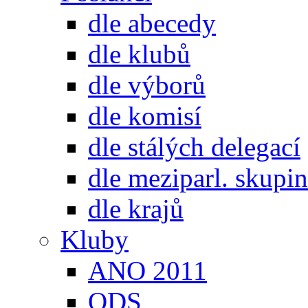
dle abecedy
dle klubů
dle výborů
dle komisí
dle stálých delegací
dle meziparl. skupin
dle krajů
Kluby
ANO 2011
ODS