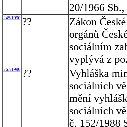
20/1966 Sb., 
245/1990
??
Zákon České 
orgánů České 
sociálním za
vyplývá z po
267/1990
??
Vyhláška mini
sociálních vě
mění vyhlášk
sociálních vě
č. 152/1988 S