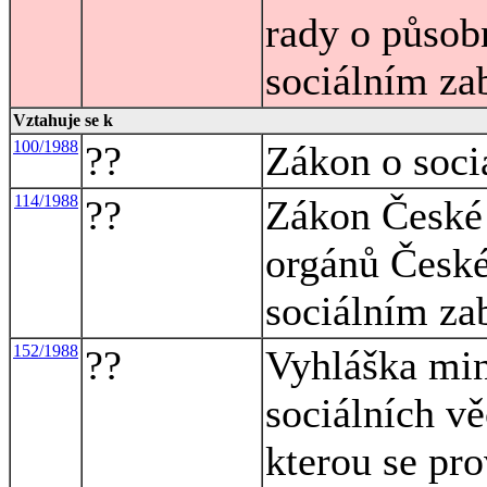
rady o působ
sociálním za
Vztahuje se k
100/1988
??
Zákon o soci
114/1988
??
Zákon České 
orgánů České 
sociálním za
152/1988
??
Vyhláška mini
sociálních vě
kterou se pr