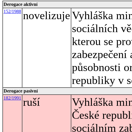
Derogace aktivní
152/1988
novelizuje
Vyhláška mini
sociálních vě
kterou se pr
zabezpečení 
působnosti o
republiky v 
Derogace pasivní
182/1991
ruší
Vyhláška mini
České republ
sociálním za