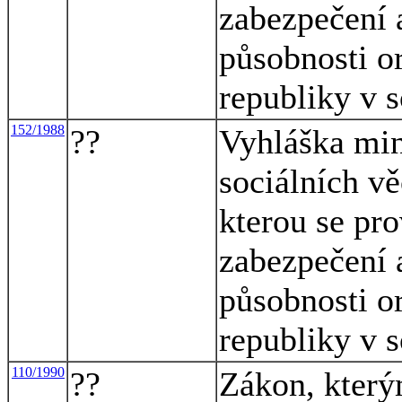
zabezpečení 
působnosti o
republiky v 
152/1988
??
Vyhláška mini
sociálních vě
kterou se pr
zabezpečení 
působnosti o
republiky v 
110/1990
??
Zákon, který