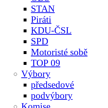
STAN
Piráti
KDU-ČSL
SPD
Motoristé sobě
TOP 09
Výbory
předsedové
podvýbory
Komise